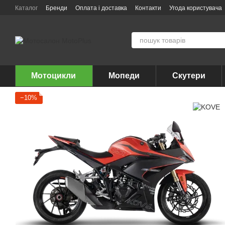
Перейти до основного контенту
Каталог
Бренди
Оплата і доставка
Контакти
Угода користувача
Мотоцикли
Мопеди
Скутери
−10%