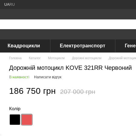
UA
RU
Квадроцикли
Електротранспорт
Ген
Головна
Каталог
Мотоцикли
Дорожні мотоцикли
Дорожній мотоци
Дорожній мотоцикл KOVE 321RR Червоний
В наявності
Написати відгук
186 750 грн
207 000 грн
Колір