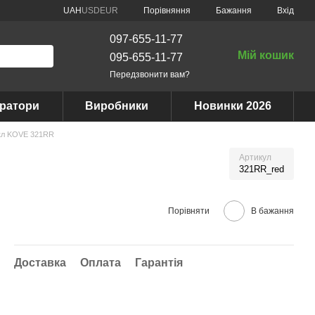
Порівняння
UAH
USD
EUR
Бажання
Вхід
097-655-11-77
Мій кошик
095-655-11-77
Передзвонити вам?
ератори
Виробники
Новинки 2026
кл KOVE 321RR
Артикул
321RR_red
Порівняти
В бажання
Доставка
Оплата
Гарантія