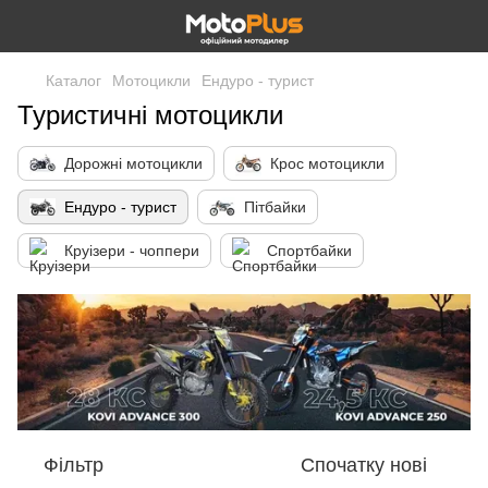
Каталог
Мотоцикли
Ендуро - турист
Туристичні мотоцикли
Дорожні мотоцикли
Крос мотоцикли
Ендуро - турист
Пітбайки
Круізери - чоппери
Спортбайки
Фільтр
Спочатку нові