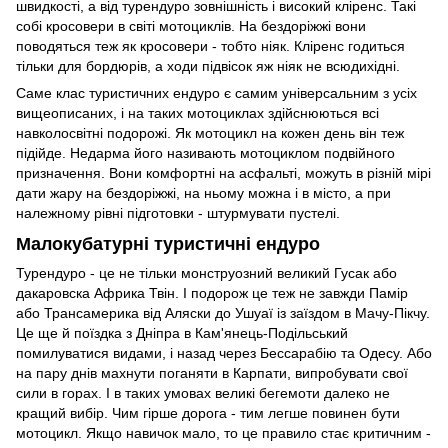
швидкості, а від турендуро зовнішність і високий кліренс. Такі
собі кросовери в світі мотоциклів. На бездоріжжі вони
поводяться теж як кросовери - тобто ніяк. Кліренс годиться
тільки для бордюрів, а ходи підвісок яж ніяк не всюдихідні.
Саме клас туристичних ендуро є самим універсальним з усіх
вищеописаних, і на таких мотоциклах здійснюються всі
навколосвітні подорожі. Як мотоцикл на кожен день він теж
підійде. Недарма його називають мотоциклом подвійного
призначення. Вони комфортні на асфальті, можуть в різній мірі
дати жару на бездоріжжі, на ньому можна і в місто, а при
належному рівні підготовки - штурмувати пустелі.
Малокубатурні туристичні ендуро
Турендуро - це не тільки монструозний великий Гусак або
дакаровска Африка Твін. І подорож це теж не завжди Памір
або Трансамерика від Аляски до Ушуаї із заїздом в Мачу-Пікчу.
Це ще й поїздка з Дніпра в Кам'янець-Подільський
помилуватися видами, і назад через Бессарабію та Одесу. Або
на пару днів махнути поганяти в Карпати, випробувати свої
сили в горах. І в таких умовах великі бегемоти далеко не
кращий вибір. Чим гірше дорога - тим легше повинен бути
мотоцикл. Якщо навичок мало, то це правило стає критичним -