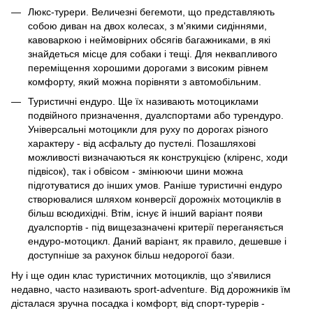
Люкс-турери. Величезні бегемоти, що представляють
собою диван на двох колесах, з м'якими сидіннями,
кавоваркою і неймовірних обсягів багажниками, в які
знайдеться місце для собаки і тещі. Для неквапливого
переміщення хорошими дорогами з високим рівнем
комфорту, який можна порівняти з автомобільним.
Туристичні ендуро. Ще їх називають мотоциклами
подвійного призначення, дуалспортами або турендуро.
Універсальні мотоцикли для руху по дорогах різного
характеру - від асфальту до пустелі. Позашляхові
можливості визначаються як конструкцією (кліренс, ходи
підвісок), так і обвісом - змінюючи шини можна
підготуватися до інших умов. Раніше туристичні ендуро
створювалися шляхом конверсії дорожніх мотоциклів в
більш всюдихідні. Втім, існує й інший варіант появи
дуалспортів - під вищезазначені критерії переганяється
ендуро-мотоцикл. Даний варіант, як правило, дешевше і
доступніше за рахунок більш недорогої бази.
Ну і ще один клас туристичних мотоциклів, що з'явилися
недавно, часто називають sport-adventure. Від дорожників їм
дісталася зручна посадка і комфорт, від спорт-турерів -