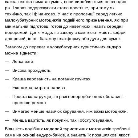
важка техніка вимагає умінь, вони виробляються не за один
рік. І зараз подорожувати стало простіше, при тому як
технічно, так і фінансово. У нас є пропозиції серед легких
малокубатурних мотоциклів подвійного призначення, які при
мінімальній підготовці готові до невеликих і навіть середнії
подорожей. Деякі моделі з заводу в комплекті мають кофри
для речей, інші - багажну платформу або дуги для сумок.
Загалом до переваг малокубатурних туристичних ендуро
можна віднести:
Легка вага.
Висока прохідність.
Краща керованість на поганих грунтах.
Економна витрата палива.
Проста конструкція, і в разі непередбачених обставин -
простіше ремонт.
Вимагає менше навичок керування, ніж важкі мотоцикли.
Менша вартість, як покупки, так і обслуговування.
Більшість подібних моделей туристичних мотоциклів зроблені
саме на основі ендуро-байків, а значить їх позашляхові якості