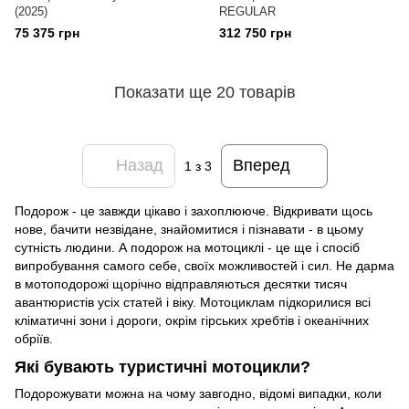
(2025)
REGULAR
75 375 грн
312 750 грн
Показати ще 20 товарів
Назад
Вперед
1
з 3
Подорож - це завжди цікаво і захоплююче. Відкривати щось
нове, бачити незвідане, знайомитися і пізнавати - в цьому
сутність людини. А подорож на мотоциклі - це ще і спосіб
випробування самого себе, своїх можливостей і сил. Не дарма
в мотоподорожі щорічно відправляються десятки тисяч
авантюристів усіх статей і віку. Мотоциклам підкорилися всі
кліматичні зони і дороги, окрім гірських хребтів і океанічних
обріїв.
Які бувають туристичні мотоцикли?
Подорожувати можна на чому завгодно, відомі випадки, коли