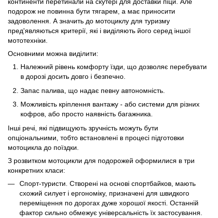
континенти перетинали на скутері для доставки піци. Але
подорож не повинна бути тягарем, а має приносити
задоволення. А значить до мотоциклу для туризму
пред'являються критерії, які і виділяють його серед іншої
мототехніки.
Основними можна виділити:
Належний рівень комфорту їзди, що дозволяє перебувати
в дорозі досить довго і безпечно.
Запас палива, що надає певну автономність.
Можливість кріплення вантажу - або системи для різних
кофров, або просто наявність багажника.
Інші речі, які підвищують зручність можуть бути
опціональними, тобто встановлені в процесі підготовки
мотоцикла до поїздки.
З розвитком мотоцикли для подорожей оформилися в три
конкретних класи:
Спорт-туристи. Створені на основі спортбайков, мають
схожий силует і ергономіку, призначені для швидкого
переміщення по дорогах дуже хорошої якості. Останній
фактор сильно обмежує універсальність їх застосування.