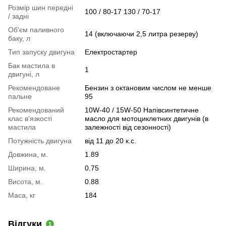
Розмір шин передні
100 / 80-17 130 / 70-17
/ задні
Об'єм паливного
14 (включаючи 2,5 литра резерву)
баку, л
Тип запуску двигуна
Електростартер
Бак мастила в
1
двигуні, л
Рекомендоване
Бензин з октановим числом не менше
пальне
95
Рекомендований
10W-40 / 15W-50 Напівсинтетичне
клас в'язкості
масло для мотоциклетних двигунів (в
мастила
залежності від сезонності)
Потужність двигуна
від 11 до 20 к.с.
Довжина, м.
1.89
Ширина, м.
0.75
Висота, м.
0.88
Маса, кг
184
Відгуки
1