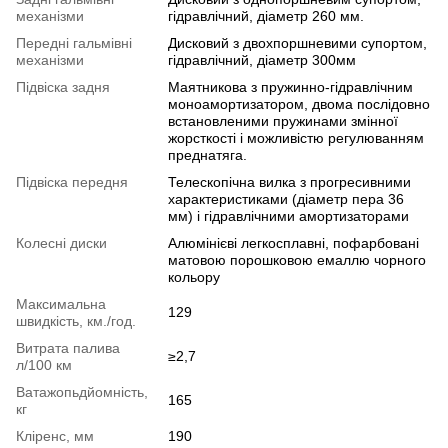
механізми
гідравлічний, діаметр 260 мм.
Передні гальмівні
Дисковий з двохпоршневими супортом,
механізми
гідравлічний, діаметр 300мм
Підвіска задня
Маятникова з пружинно-гідравлічним
моноамортизатором, двома послідовно
встановленими пружинами змінної
жорсткості і можливістю регулюванням
преднатяга.
Підвіска передня
Телескопічна вилка з прогресивними
характеристиками (діаметр пера 36
мм) і гідравлічними амортизаторами
Колесні диски
Алюмінієві легкосплавні, пофарбовані
матовою порошковою емаллю чорного
кольору
Максимальна
129
швидкість, км./год.
Витрата палива
≥2,7
л/100 км
Ватажопьдйомність,
165
кг
Кліренс, мм
190