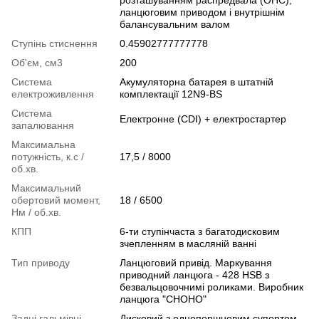
розташуванням распредвала (OHC),
ланцюговим приводом і внутрішнім
балансувальним валом
Ступінь стиснення
0.45902777777778
Об'єм, см3
200
Система
Акумуляторна батарея в штатній
електроживлення
комплектації 12N9-BS
Система
Електронне (CDI) + електростартер
запалювання
Максимальна
потужність, к.с /
17,5 / 8000
об.хв.
Максимальний
обертовий момент,
18 / 6500
Нм / об.хв.
КПП
6-ти ступінчаста з багатодисковим
зчепленням в масляній ванні
Тип приводу
Ланцюговий привід. Маркування
приводний ланцюга - 428 HSB з
безвальцовочнимі роликами. Виробник
ланцюга "CHOHO"
Задні гальмівні
Дисковий з однопоршневим супортом,