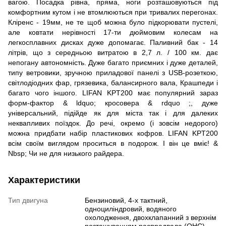
вагою. Посадка рівна, пряма, ноги розташовуються під
комфортним кутом і не втомлюються при тривалих перегонах.
Кліренс - 19мм, не те щоб можна було підкорювати пустелі,
але ковтати нерівності 17-ти дюймовим колесам на
легкосплавних дисках дуже допомагає. Паливний бак - 14
літрів, що з середньою витратою в 2,7 л. / 100 км. дає
непогану автономність. Дуже багато приємних і дуже деталей,
типу ветровики, зручною приладової панелі з USB-розеткою,
світлодіодних фар, грязевика, балансирного вала, Крашпеди і
багато чого іншого. LIFAN KPT200 має популярний зараз
форм-фактор & ldquo; кросовера & rdquo ;, дуже
універсальний, підійде як для міста так і для далеких
неквапливих поїздок. До речі, окремо (і зовсім недорого)
можна придбати набір пластикових кофров. LIFAN KPT200
всім своїм виглядом проситься в подорож. І він це вміє! &
Nbsp; Чи не для низького райдера.
Характеристики
Тип двигуна
Бензиновий, 4-х тактний,
одноциліндровий, водяного
охолодження, двохклапанний з верхнім