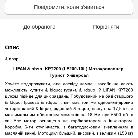
Повідомити, коли з'явиться
До обраного
Порівняти
Опис
& nbsp;
LIFAN & nbsp;
KPT200 (LF200-10L) Мотокроссовер.
Турист. Універсал
Хочете подорожувати, але досвіду немає і засоби не дають
можливість купити & ldquo; гусака & rdquo ;? LIFAN KPT200
цілком підійде для цих завдань. Побудований на базі старшого
& ldquo; Ірокеза & rdquo ;, він має той же одноциліндровий
чотиритактний & ldquo; рідинний & rdquo; двигун на 17,5 к.с, з
максимальним обертовим моментів на 18 Нм при 6500 об. в
хв. Але мотор оснащена не карбюратором а інжектором.
Коробка 6-ти ступінчаста, з багатодисковим зчепленням в
масляній ванні. Мотоцикл більший, високий, з великим (153 кг)