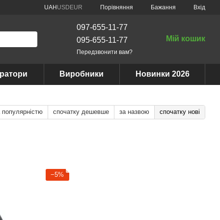
Порівняння
UAH
USD
EUR
Бажання
Вхід
097-655-11-77
Мій кошик
095-655-11-77
Передзвонити вам?
ератори
Виробники
Новинки 2026
а популярністю
спочатку дешевше
за назвою
спочатку нові
−5%