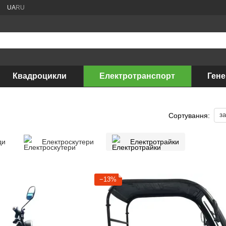
UA
RU
Квадроцикли
Електротранспорт
Ген
з
Сортування:
ди
Електроскутери
Електротрайки
−13%