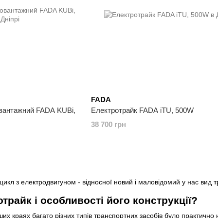
FADA
вантажний FADA KUBi,
Електротрайк FADA iTU, 500W
38 700 грн
ицикл з електродвигуном - відносної новий і маловідомий у нас вид т
трайк і особливості його конструкції?
их краях багато різних типів транспортних засобів було практично 