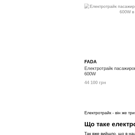
FADA
Електротрайк пасажиро
600W
44 100 грн
Електротрайк - він же тр
Що таке електро
Так вже вийшло, що в наш