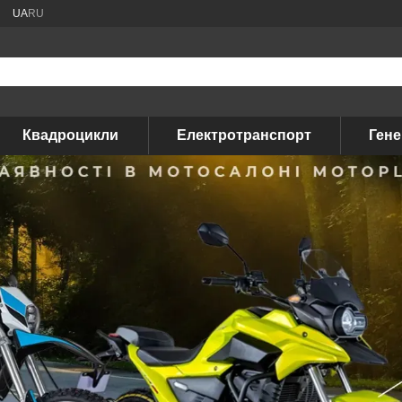
UA
RU
Квадроцикли
Електротранспорт
Ген