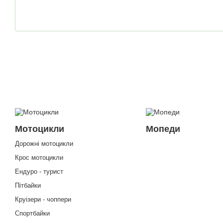
Мотоцикли
Мопеди
Дорожні мотоцикли
Крос мотоцикли
Ендуро - турист
Пітбайки
Круізери - чоппери
Спортбайки