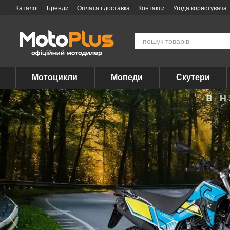
Перейти до основного контенту
Каталог
Бренди
Оплата і доставка
Контакти
Угода користувача
Мотоцикли
Мопеди
Скутери