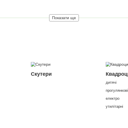
Показати ще
Скутери
Квадроц
дитячі
прогулянков
електро
утилітарні