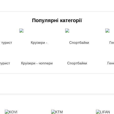
Популярні категорії
турист
Круізери - чоппери
Спортбайки
Ген