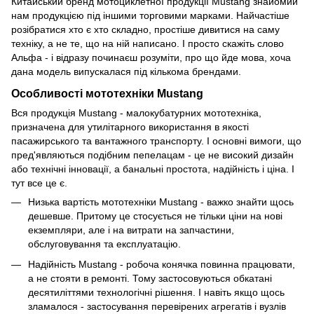
Китайський бренд мотоциклетної продукції Mustang знайомий
нам продукцією під іншими торговими марками. Найчастіше
розібратися хто є хто складно, простіше дивитися на саму
техніку, а не те, що на ній написано. І просто скажіть слово
Альфа - і відразу починаєш розуміти, про що йде мова, хоча
дана модель випускалася під кількома брендами.
Особливості мототехніки Mustang
Вся продукція Mustang - малокубатурних мототехніка,
призначена для утилітарного використання в якості
пасажирського та вантажного транспорту. І основні вимоги, що
пред'являються подібним пепелацам - це не високий дизайн
або технічні інновації, а банальні простота, надійність і ціна. І
тут все це є.
Низька вартість мототехніки Mustang - важко знайти щось
дешевше. Притому це стосується не тільки ціни на нові
екземпляри, але і на витрати на запчастини,
обслуговування та експлуатацію.
Надійність Mustang - робоча конячка повинна працювати,
а не стояти в ремонті. Тому застосовуються обкатані
десятиліттями технологічні рішення. І навіть якщо щось
зламалося - застосування перевірених агрегатів і вузлів