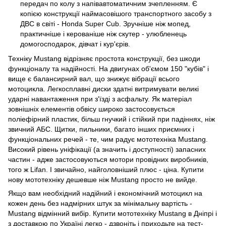
передач по колу з напівавтоматичним зчепленням. Є
копією конструкції наймасовішого транспортного засобу з
ДВС в світі - Honda Super Cub. Зручніше ніж мопед,
практичніше і керованіше ніж скутер - улюбленець
домогосподарок, дівчат і кур'єрів.
Техніку Mustang відрізняє простота конструкції, без шкоди
функціоналу та надійності. На двигунах об'ємом 150 "кубів" і
вище є балансирний вал, що знижує вібрації всього
мотоцикла. Легкосплавні диски здатні витримувати великі
ударні навантаження при з'їзді з асфальту. Як матеріал
зовнішніх елементів обвісу широко застосовується
поліефірний пластик, більш гнучкий і стійкий при падіннях, ніж
звичний АБС. Щитки, пильники, багато інших приємних і
функціональних речей - те, чим радує мототехніка Mustang.
Високий рівень уніфікації (а значить і доступності) запасних
частин - адже застосовуються мотори провідних виробників,
того ж Lifan. І звичайно, найголовніший плюс - ціна. Купити
нову мототехніку дешевше ніж Mustang просто не вийде.
Якщо вам необхідний надійний і економічний мотоцикл на
кожен день без надмірних штук за мінімальну вартість -
Mustang відмінний вибір. Купити мототехніку Mustang в Дніпрі і
з доставкою по Україні легко - дзвоніть і приходьте на тест-