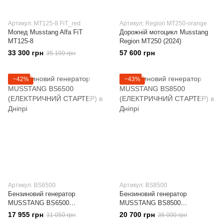
Артикул: MT125-8 FiT_red
Артикул: Region MT250-orange
Мопед Musstang Alfa FiT
Дорожній мотоцикл Musstang
MT125-8
Region MT250 (2024)
33 300 грн
57 600 грн
35 100 грн
−42%
−43%
Артикул: BS6500
Артикул: BS8500
Бензиновий генератор
Бензиновий генератор
MUSSTANG BS6500
MUSSTANG BS8500
(ЕЛЕКТРИЧНИЙ СТАРТЕР)
(ЕЛЕКТРИЧНИЙ СТАРТЕР)
17 955 грн
20 700 грн
31 050 грн
36 000 грн