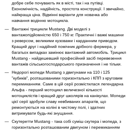
добре себе почувають як в місті, так і на путівці.
Економічність, надійність, простота конструкції. І звичайно,
найкраща ціна. Відмінні варіанти для новачка або
навчання водінню мотоцикла.
Вантажні трицикли Mustang. Дві моделі з
вантажопідйомністю 650 і 750 кг. Практичні і важкі машини
з реверсом, великими кузовами і карданним приводом.
Кращий друг і надійний помічник дрібного фермера, у
багатьох випадках замінює вантажний автомобіль. Трицикл
Mustang - найдешевший професійний засіб перевезення
вантажів сільськогосподарського призначення і не тільки.
Недорогі мопеди Mustang з двигунами на 110 і 125
"кубиків", розташованими горизонтально і КПП з круговим
перемиканням. Саме в цій серії розмістилася легендарна
Альфа - перший мотоцикл величезної кількості
мотоциклістів і кращий друг школярів на канікулах. Мопеди
цієї серії здобули славу невбиваних апаратів, що
ремонтуються на коліні в чистому полі, і здатних
витримувати будь-які знущання.
Скутеретти Mustang - така собі суміш скутера і мопеда, з
горизонтально розташованим двигуном і перемиканням