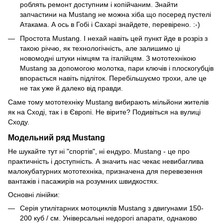
роблять ремонт доступним і копійчаним. Знайти
запчастини на Mustang не можна хіба що посеред пустелі
Атакама. А ось в Гобі і Сахарі знайдете, перевірено. :-)
Простота Mustang. І нехай навіть цей пункт йде в розріз з
такою річчю, як технологічність, але залишимо ці
новомодні штуки німцям та італійцям. З мототехнікою
Mustang за допомогою молотка, пари ключів і плоскогубців
впорається навіть підліток. Перебільшуємо трохи, але це
не так уже й далеко від правди.
Саме тому мототехніку Mustang вибирають мільйони жителів
як на Сході, так і в Європі. Не вірите? Подивіться на вулиці
Сходу.
Модельний ряд Mustang
Не шукайте тут ні "спортів", ні ендуро. Mustang - це про
практичність і доступність. А значить нас чекає невибаглива
малокубатурних мототехніка, призначена для перевезення
вантажів і пасажирів на розумних швидкостях.
Основні лінійки:
Серія утилітарних мотоциклів Mustang з двигунами 150-
200 куб / см. Універсальні недорогі апарати, однаково