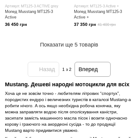
Артикул: MT125-3 ACTIVE grey
Артикул: MT125-3 Active +
Мопед Musstang MT125-3
Мопед Musstang MT125-3
Active
Active +
36 450 грн
37 350 грн
41 400 грн
Показати ще 5 товарів
Назад
Вперед
1
з 2
Mustang. Дешеві народні мотоцикли для всіх
Хоча це не зовсім точно - любителям літрових “спортух”,
породистих ендуро і величезних туристів в каталозі Mustang-а
робити нічого. А ось якщо необхідна робоча конячка, яку
можна заправляти водою після ополіскування каністри,
засипати замість машинного масла пісок і возити одночасно
корову і граючого на акордеоні сусіда - то до продукції
Mustang варто придивитися уважно.