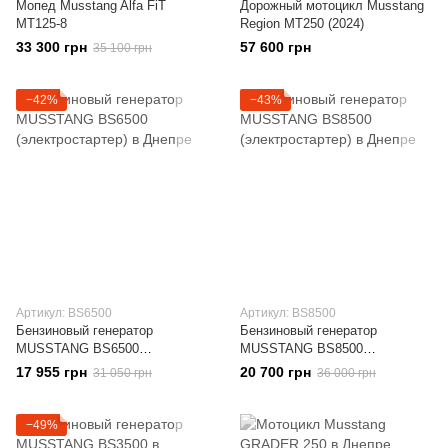
Мопед Musstang Alfa FiT
Дорожный мотоцикл Musstang
MT125-8
Region MT250 (2024)
33 300 грн
57 600 грн
35 100 грн
−42%
−43%
Артикул: BS6500
Артикул: BS8500
Бензиновый генератор
Бензиновый генератор
MUSSTANG BS6500
MUSSTANG BS8500
(электростартер)
(электростартер)
17 955 грн
20 700 грн
31 050 грн
36 000 грн
−49%