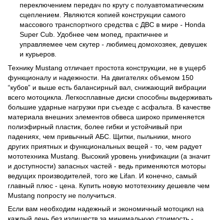
переключением передач по кругу с полуавтоматическим
сцеплением. Являются копией конструкции самого
массового транспортного средства с ДВС в мире - Honda
Super Cub. Удобнее чем мопед, практичнее и
управляемее чем скутер - любимец домохозяек, девушек
и курьеров.
Технику Mustang отличает простота конструкции, не в ущерб
функционалу и надежности. На двигателях объемом 150
“кубов” и выше есть балансирный вал, снижающий вибрации
всего мотоцикла. Легкосплавные диски способны выдерживать
большие ударные нагрузки при съезде с асфальта. В качестве
материала внешних элементов обвеса широко применяется
полиэфирный пластик, более гибки и устойчивый при
падениях, чем привычный АБС. Щитки, пыльники, много
других приятных и функциональных вещей - то, чем радует
мототехника Mustang. Высокий уровень унификации (а значит
и доступности) запасных частей - ведь применяются моторы
ведущих производителей, того же Lifan. И конечно, самый
главный плюс - цена. Купить новую мототехнику дешевле чем
Mustang попросту не получиться.
Если вам необходим надежный и экономичный мотоцикл на
каждый день без излишеств за минимальную стоимость -