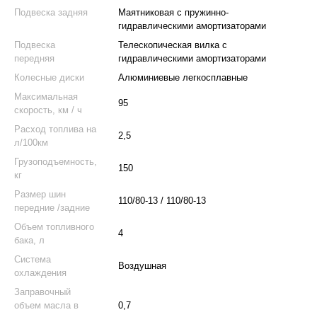
Подвеска задняя
Маятниковая с пружинно-
гидравлическими амортизаторами
Подвеска
Телескопическая вилка с
передняя
гидравлическими амортизаторами
Колесные диски
Алюминиевые легкосплавные
Максимальная
95
скорость, км / ч
Расход топлива на
2,5
л/100км
Грузоподъемность,
150
кг
Размер шин
110/80-13 / 110/80-13
передние /задние
Объем топливного
4
бака, л
Система
Воздушная
охлаждения
Заправочный
oбъем масла в
0,7