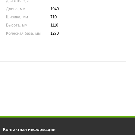
двигателе, л.
Длина, мм
1940
Ширина, мм
710
Высота, мм
1110
Колесная база, мм
1270
Контактная информация