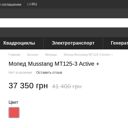
UA
RU
е соглашение
Квадроциклы
Электротранспорт
Генера
Главная
Каталог
Мопеды
Мопед Musstang MT125-3 Active +
Мопед Musstang MT125-3 Active +
Нет в наличии
Оставить отзыв
37 350 грн
41 400 грн
Цвет