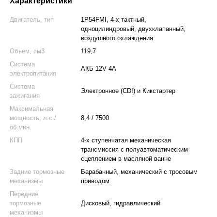
Характеристики
Двигатель, тип
1P54FMI, 4-х тактный,
одноцилиндровый, двухклапанный,
воздушного охлаждения
Объем, см3
119,7
Система
АКБ 12V 4A
электропитания
Система
Электронное (CDI) и Кикстартер
зажигания
Максимальная
мощность, л.с./
8,4 / 7500
об.мин.
КПП
4-х ступенчатая механическая
трансмиссия с полуавтоматическим
сцеплением в масляной ванне
Задние тормозные
Барабанный, механический с тросовым
механизмы
приводом
Передние
тормозные
Дисковый, гидравлический
механизмы