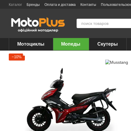
Перейти к основному контенту
Каталог
Бренды
Оплата и доставка
Контакты
Пользовательско
Мотоциклы
Мопеды
Скутеры
−10%