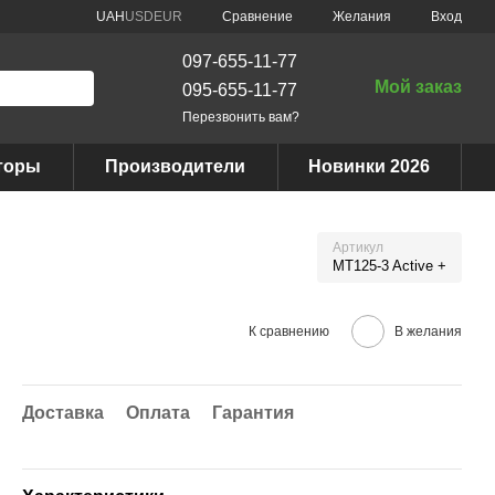
Сравнение
UAH
USD
EUR
Желания
Вход
097-655-11-77
Мой заказ
095-655-11-77
Перезвонить вам?
торы
Производители
Новинки 2026
Артикул
MT125-3 Active +
К сравнению
В желания
Доставка
Оплата
Гарантия