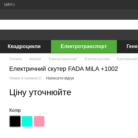
UA
RU
Квадроцикли
Електротранспорт
Ген
Головна
Каталог
Електротранспорт
Електроскутери
Електричний 
Електричний скутер FADA MiLA +1002
Немає в наявності
Написати відгук
Ціну уточнюйте
Колір