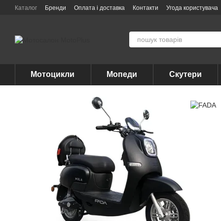
Перейти до основного контенту
Каталог
Бренди
Оплата і доставка
Контакти
Угода користувача
Мотоцикли
Мопеди
Скутери