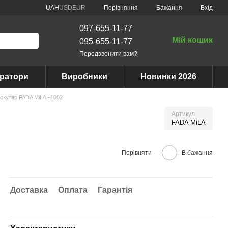
Порівняння
UAH
USD
EUR
Бажання
Вхід
097-655-11-77
Мій кошик
095-655-11-77
Передзвонити вам?
ератори
Виробники
Новинки 2026
скутер FADA MiLA +1002
Артикул
FADA MiLA
Порівняти
В бажання
Доставка
Оплата
Гарантія