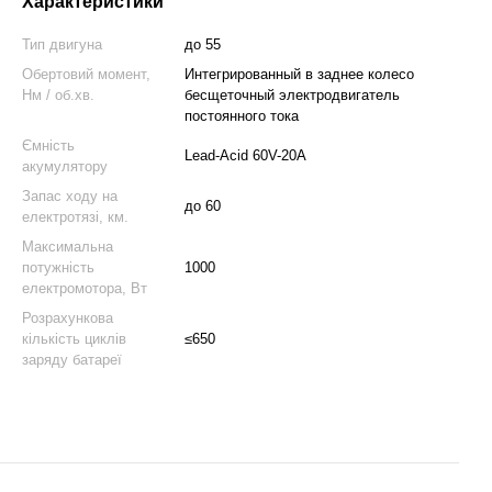
Характеристики
Тип двигуна
до 55
Обертовий момент,
Интегрированный в заднее колесо
Нм / об.хв.
бесщеточный электродвигатель
постоянного тока
Ємність
Lead-Acid 60V-20A
акумулятору
Запас ходу на
до 60
електротязі, км.
Максимальна
потужність
1000
електромотора, Вт
Розрахункова
кількість циклів
≤650
заряду батареї