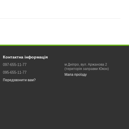
Контактна інформація
097-655-11-77
м Дніпро, вул. Аржанова 2
(територія заправки Юкон)
095-655-11-77
Мапа проїзду
Передзвонити вам?