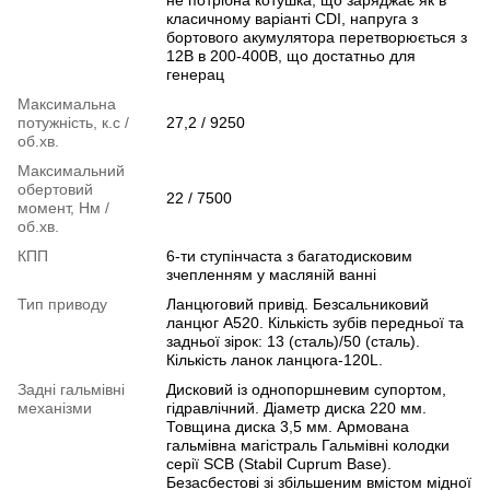
класичному варіанті CDI, напруга з
бортового акумулятора перетворюється з
12В в 200-400В, що достатньо для
генерац
Максимальна
потужність, к.с /
27,2 / 9250
об.хв.
Максимальний
обертовий
22 / 7500
момент, Нм /
об.хв.
КПП
6-ти ступінчаста з багатодисковим
зчепленням у масляній ванні
Тип приводу
Ланцюговий привід. Безсальниковий
ланцюг A520. Кількість зубів передньої та
задньої зірок: 13 (сталь)/50 (сталь).
Кількість ланок ланцюга-120L.
Задні гальмівні
Дисковий із однопоршневим супортом,
механізми
гідравлічний. Діаметр диска 220 мм.
Товщина диска 3,5 мм. Армована
гальмівна магістраль Гальмівні колодки
серії SCB (Stabil Cuprum Base).
Безасбестові зі збільшеним вмістом мідної