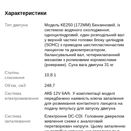
Характеристики
Тип двигуна
Модель KE250 (172MM) Бензиновий, із
системою водяного охолодження,
одноциліндровий, один розподільний вал
у верхній частині головки блоку циліндрів
(SOHC) з приводом шестипластинчастим
ланцюгом та декомпресатором,
балансувальний вал, чотириклапанний
механізм з роликовими коромислами
(рокерами). Суха вага двигуна 31 кг.
Ступінь
10,8:1
стиснення
Об'єм, см3
248,7
Система
АКБ 12V 6А/h. У комплектації моделі
електроживлення
передбачено наявність ключа запалення
для розмикання контактного ланцюга на
подачу імпульсу для запуску двигуна
Система
Електронне DC-СDI. Головним джерелом
запалювання
живлення схеми є аналоговий
перетворювач напруги. Цьому запаленню
не потрібна котушка, що заряджає як в