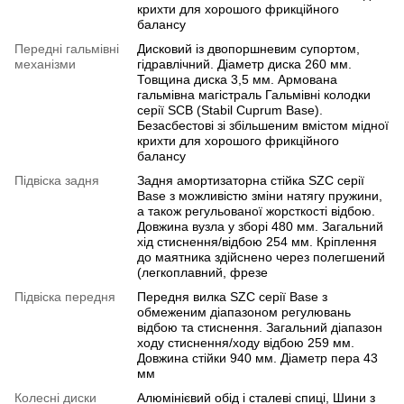
крихти для хорошого фрикційного
балансу
Передні гальмівні
Дисковий із двопоршневим супортом,
механізми
гідравлічний. Діаметр диска 260 мм.
Товщина диска 3,5 мм. Армована
гальмівна магістраль Гальмівні колодки
серії SCB (Stabil Cuprum Base).
Безасбестові зі збільшеним вмістом мідної
крихти для хорошого фрикційного
балансу
Підвіска задня
Задня амортизаторна стійка SZC серії
Base з можливістю зміни натягу пружини,
а також регульованої жорсткості відбою.
Довжина вузла у зборі 480 мм. Загальний
хід стиснення/відбою 254 мм. Кріплення
до маятника здійснено через полегшений
(легкоплавний, фрезе
Підвіска передня
Передня вилка SZC серії Base з
обмеженим діапазоном регулювань
відбою та стиснення. Загальний діапазон
ходу стиснення/ходу відбою 259 мм.
Довжина стійки 940 мм. Діаметр пера 43
мм
Колесні диски
Алюмінієвий обід і сталеві спиці, Шини з