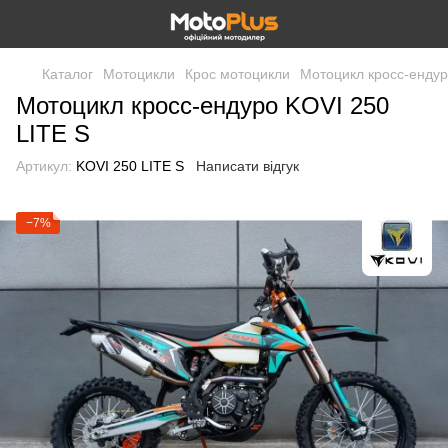
Каталог
Мотоцикли
Крос мотоцикли
Мотоцикл кросс-ендур
Мотоцикл кросс-ендуро KOVI 250
LITE S
Артикул:
KOVI 250 LITE S
Написати відгук
−7%