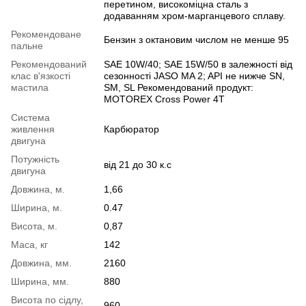
перетином, високоміцна сталь з
додаванням хром-марганцевого сплаву.
Рекомендоване
Бензин з октановим числом не менше 95
пальне
Рекомендований
SAE 10W/40; SAE 15W/50 в залежності від
клас в'язкості
сезонності JASO MA 2; API не нижче SN,
мастила
SM, SL Рекомендований продукт:
MOTOREX Cross Power 4T
Система
живлення
Карбюратор
двигуна
Потужність
від 21 до 30 к.с
двигуна
Довжина, м.
1,66
Ширина, м.
0.47
Висота, м.
0,87
Маса, кг
142
Довжина, мм.
2160
Ширина, мм.
880
Висота по сідлу,
960