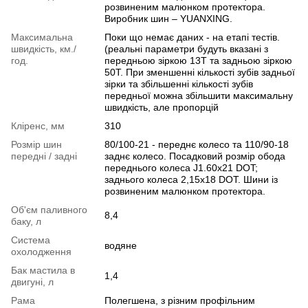
розвиненим малюнком протектора.
Виробник шин – YUANXING.
Максимальна
Поки що немає даних - на етапі тестів.
швидкість, км./
(реальні параметри будуть вказані з
год.
передньою зіркою 13T та задньою зіркою
50T. При зменшенні кількості зубів задньої
зірки та збільшенні кількості зубів
передньої можна збільшити максимальну
швидкість, але пропорцій
Кліренс, мм
310
Розмір шин
80/100-21 - переднє колесо та 110/90-18
передні / задні
заднє колесо. Посадковий розмір обода
переднього колеса J1.60х21 DOT;
заднього колеса 2,15х18 DOT. Шини із
розвиненим малюнком протектора.
Об'єм паливного
8,4
баку, л
Система
водяне
охолодження
Бак мастила в
1,4
двигуні, л
Рама
Полегшена, з різним профільним