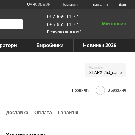
Порівняння
UAH
USD
EUR
Бажання
Вхід
097-655-11-77
Мій кошик
095-655-11-77
Передзвонити вам?
ератори
Виробники
Новинки 2026
Артикул
SHARX 250_camo
Порівняти
В бажання
Доставка
Оплата
Гарантія