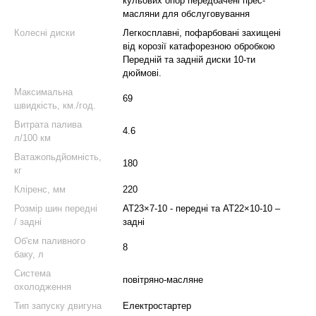
кульових опор передбачені прес-
масляни для обслуговування
Колесні диски
Легкосплавні, пофарбовані захищені
від корозії катафорезною обробкою
Передній та задній диски 10-ти
дюймові.
Максимальна
69
швидкість, км./год.
Витрата палива
4.6
л/100 км
Ватажопьдйомність,
180
кг
Кліренс, мм
220
Розмір шин передні
АТ23×7-10 - передні та АТ22×10-10 –
/ задні
задні
Об'єм паливного
8
баку, л
Система
повітряно-масляне
охолодження
Тип запуску двигуна
Електростартер