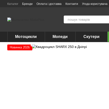
Перейти до основного контенту
Каталог
Бренди
Оплата і доставка
Контакти
Угода користувача
Мотоцикли
Мопеди
Скутери
Новинка 2026