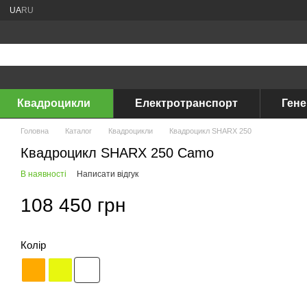
UA
RU
Квадроцикли
Електротранспорт
Ген
Головна
Каталог
Квадроцикли
Квадроцикл SHARX 250
Квадроцикл SHARX 250 Camo
В наявності
Написати відгук
108 450 грн
Колір