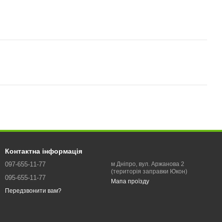
Контактна інформація
097-655-11-77
м Дніпро, вул. Аржанова 2
(територія заправки Юкон)
095-655-11-77
Мапа проїзду
Передзвонити вам?