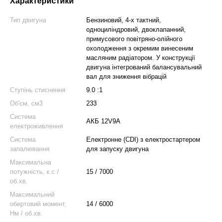
Характеристики
Тип двигуна
Бензиновий, 4-х тактний,
одноциліндровий, двоклапанний,
примусового повітряно-олійного
охолодження з окремим винесеним
масляним радіатором. У конструкції
двигуна інтегрований балансувальний
вал для зниження вібрацій
Ступінь стиснення
9.0 :1
Об'єм, см3
233
Система
АКБ 12V9А
електроживлення
Система
Електронне (CDI) з електростартером
запалювання
для запуску двигуна
Максимальна
потужність, к.с /
15 / 7000
об.хв.
Максимальний
обертовий момент,
14 / 6000
Нм / об.хв.