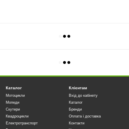
Каталог
Клієнтам
Мотоцикли
Вхід до кабінету
Мопеди
Каталог
Скутери
Бренди
Квадроцикли
Оплата і доставка
Електротранспорт
Контакти