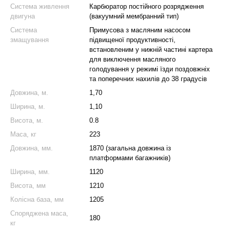
Система живлення
Карбюратор постійного розрядження
двигуна
(вакуумний мембранний тип)
Система
Примусова з масляним насосом
змащування
підвищеної продуктивності,
встановленим у нижній частині картера
для виключення масляного
голодування у режимі їзди поздовжніх
та поперечних нахилів до 38 градусів
Довжина, м.
1,70
Ширина, м.
1,10
Висота, м.
0.8
Маса, кг
223
Довжина, мм.
1870 (загальна довжина із
платформами багажників)
Ширина, мм.
1120
Висота, мм
1210
Колісна база, мм
1205
Споряджена маса,
180
кг