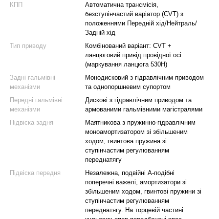
КПП
Автоматична трансмісія,
безступінчастий варіатор (СVT) з
положеннями Передній хід/Нейтраль/
Задній хід
Тип приводу
Комбінований варіант: CVT +
ланцюговий привід провідної осі
(маркування ланцюга 530H)
Задні гальмівні
Монодисковий з гідравлічним приводом
механізми
та однопоршневим супортом
Передні гальмівні
Дискові з гідравлічним приводом та
механізми
армованими гальмівними магістралями
Підвіска задня
Маятникова з пружинно-гідравлічним
моноамортизатором зі збільшеним
ходом, гвинтова пружина зі
ступінчастим регулюванням
переднатягу
Підвіска передня
Незалежна, подвійні A-подібні
поперечні важелі, амортизатори зі
збільшеним ходом, гвинтові пружини зі
ступінчастим регулюванням
переднатягу. На торцевій частині