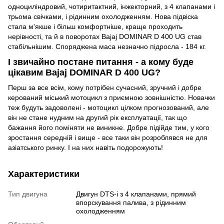
одноциліндровий, чотиритактний, інжекторний, з 4 клапанами і
трьома свічками, і рідинним охолодженням. Нова підвіска
стала м'якше і більш комфортніше, краще проходить
нерівності, та й в поворотах Bajaj DOMINAR D 400 UG став
стабільнішим. Споряджена маса незначно підросла - 184 кг.
І звичайно постане питання - а кому буде
цікавим Bajaj DOMINAR D 400 UG?
Перш за все всім, кому потрібен сучасний, зручний і добре
керований міський мотоцикл з приємною зовнішністю. Новачки
теж будуть задоволені - мотоцикл цілком прогнозований, але
він не стане нудним на другий рік експлуатації, так що
бажання його поміняти не виникне. Добре підійде тим, у кого
зростання середній і вище - все таки він розроблявся не для
азіатського ринку. І на них навіть подорожують!
Характеристики
Тип двигуна
Двигун DTS-i з 4 клапанами, прямий
впорскування палива, з рідинним
охолодженням