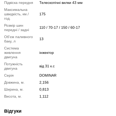
Підвіска передня
Телескопічні вилки 43 мм
Максимальна
швидкість, км./
175
год.
Розмір шин
110 / 70-17 / 150 / 60-17
передні / задні
Об'єм паливного
13
баку, л
Система
живлення
інжектор
двигуна
Потужність
від 31 к.с
двигуна
Серія
DOMINAR
Довжина, м.
2,156
Ширина, м.
0,813
Висота, м.
1,112
Відгуки