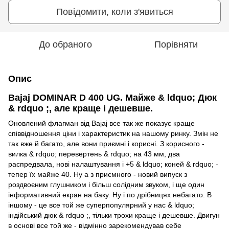
Повідомити, коли з'явиться
До обраного
Порівняти
Опис
Bajaj DOMINAR D 400 UG. Майже & ldquo; Дюк
& rdquo ;, але краще і дешевше.
Оновлений флагман від Bajaj все так же показує краще
співвідношення ціни і характеристик на нашому ринку. Змін не
так вже й багато, але вони приємні і корисні. З корисного -
вилка & rdquo; перевертень & rdquo; на 43 мм, два
распредвала, нові налаштування і +5 & ldquo; коней & rdquo; -
тепер їх майже 40. Ну а з приємного - новий випуск з
роздвоєним глушником і більш солідним звуком, і ще один
інформативний екран на баку. Ну і по дрібницях небагато. В
іншому - це все той же суперпопулярний у нас & ldquo;
індійський дюк & rdquo ;, тільки трохи краще і дешевше. Двигун
в основі все той же - відмінно зарекомендував себе