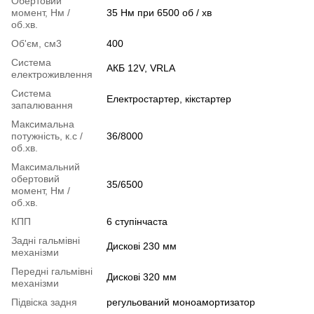
Обертовий
момент, Нм /
35 Нм при 6500 об / хв
об.хв.
Об'єм, см3
400
Система
АКБ 12V, VRLA
електроживлення
Система
Електростартер, кікстартер
запалювання
Максимальна
потужність, к.с /
36/8000
об.хв.
Максимальний
обертовий
35/6500
момент, Нм /
об.хв.
КПП
6 ступінчаста
Задні гальмівні
Дискові 230 мм
механізми
Передні гальмівні
Дискові 320 мм
механізми
Підвіска задня
регульований моноамортизатор