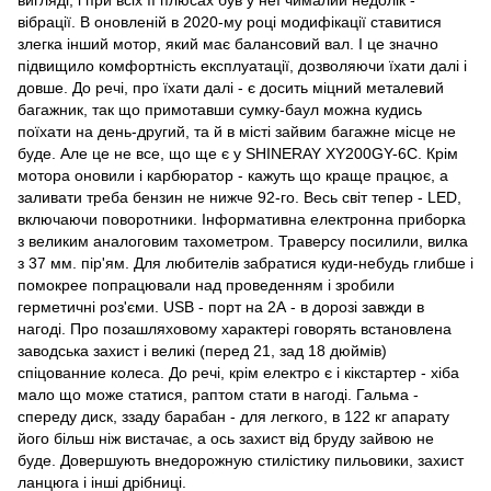
вібрації. В оновленій в 2020-му році модифікації ставитися
злегка інший мотор, який має балансовий вал. І це значно
підвищило комфортність експлуатації, дозволяючи їхати далі і
довше. До речі, про їхати далі - є досить міцний металевий
багажник, так що примотавши сумку-баул можна кудись
поїхати на день-другий, та й в місті зайвим багажне місце не
буде. Але це не все, що ще є у SHINERAY XY200GY-6C. Крім
мотора оновили і карбюратор - кажуть що краще працює, а
заливати треба бензин не нижче 92-го. Весь світ тепер - LED,
включаючи поворотники. Інформативна електронна приборка
з великим аналоговим тахометром. Траверсу посилили, вилка
з 37 мм. пір'ям. Для любителів забратися куди-небудь глибше і
помокрее попрацювали над проведенням і зробили
герметичні роз'єми. USB - порт на 2А - в дорозі завжди в
нагоді. Про позашляховому характері говорять встановлена ​​
заводська захист і великі (перед 21, зад 18 дюймів)
спіцованние колеса. До речі, крім електро є і кікстартер - хіба
мало що може статися, раптом стати в нагоді. Гальма -
спереду диск, ззаду барабан - для легкого, в 122 кг апарату
його більш ніж вистачає, а ось захист від бруду зайвою не
буде. Довершують внедорожную стилістику пильовики, захист
ланцюга і інші дрібниці.