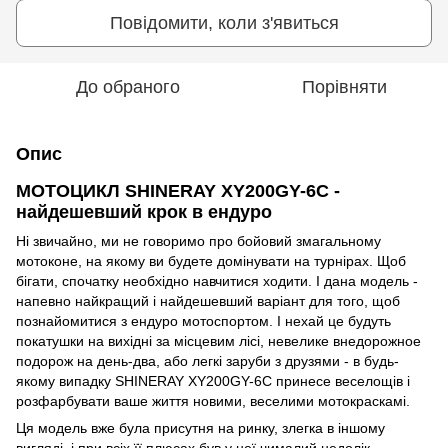
Повідомити, коли з'явиться
До обраного
Порівняти
Опис
МОТОЦИКЛ SHINERAY XY200GY-6C -
найдешевший крок в ендуро
Ні звичайно, ми не говоримо про бойовий змагальному
мотоконе, на якому ви будете домінувати на турнірах. Щоб
бігати, спочатку необхідно навчитися ходити. І дана модель -
напевно найкращий і найдешевший варіант для того, щоб
познайомитися з ендуро мотоспортом. І нехай це будуть
покатушки на вихідні за місцевим лісі, невелике внедорожное
подорож на день-два, або легкі заруби з друзями - в будь-
якому випадку SHINERAY XY200GY-6C принесе веселощів і
розфарбувати ваше життя новими, веселими мотокраскамі.
Ця модель вже була присутня на ринку, злегка в іншому
вигляді, і при всіх її плюсах був у неї чималий недолік -