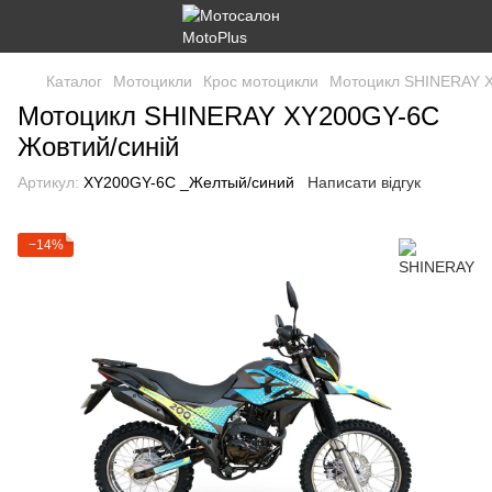
Каталог
Мотоцикли
Крос мотоцикли
Мотоцикл SHINERAY 
Мотоцикл SHINERAY XY200GY-6C
Жовтий/синій
Артикул:
XY200GY-6C _Желтый/синий
Написати відгук
−14%