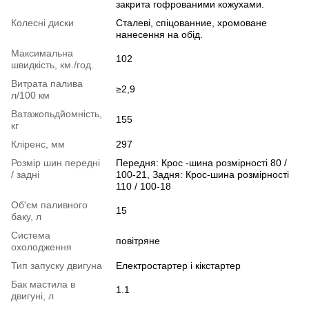
закрита гофрованими кожухами.
Колесні диски
Сталеві, спіцованние, хромоване
нанесення на обід.
Максимальна
102
швидкість, км./год.
Витрата палива
≥2,9
л/100 км
Ватажопьдйомність,
155
кг
Кліренс, мм
297
Розмір шин передні
Передня: Крос -шина розмірності 80 /
/ задні
100-21, Задня: Крос-шина розмірності
110 / 100-18
Об'єм паливного
15
баку, л
Система
повітряне
охолодження
Тип запуску двигуна
Електростартер і кікстартер
Бак мастила в
1.1
двигуні, л