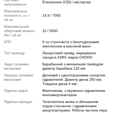
Електронне (СDI) і кікстартер
запалювання
Максимальна
потужність, к.с /
14,9 / 7000
об.хв.
Максимальний
обертовий момент,
15 / 5500
Нм / об.хв.
КПП
5-ти ступінчаста з багатодисковим
зчепленням в масляній ванні
Тип приводу
Ланцюговий привід, маркування
ланцюга 428H, марка СHOHO
Задні гальмівні
Барабанний з механічним приводом
механізми
діаметр барабана 120 мм
Передні гальмівні
Дисковий з однопоршневим супортом,
механізми
гідравлічний. Діаметр диска 260 мм.
Товщина диска 4 мм.
Підвіска задня
Маятникова, з пружинно-гідравлічним
моноамортизатором
Підвіска передня
Телескопічна вилка зі збільшеним
ходом стиснення і гідравлічними
амортизаторами. Робоча частина пера