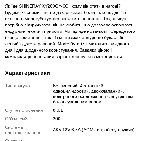
Як їде SHINERAY XY200GY-6C і кому він стати в нагоді?
Будемо чесними - це не дакарівський болід, але як для 15
сильного малокубатурніка він котить непогано. Так, двигун
потрібно підкручувати, він це любить, що дозволяє освоювати
ендурние техніки і прийоми. Чи підійде новачкові? Середнього
і вище зростання - так. Втім, низьких ендуро не буває. Він
легкий і дуже керований. Може бути і як мотоцикл вихідного
дня і для щоденного користування. Завдяки ціною і
комплектації непоганий варіант для пунктів мотопроката.
Характеристики
Тип двигуна
Бензиновий, 4-х тактний,
одноциліндровий, двохклапанний,
повітряного охолодження c внутрішнім
балансувальним валом
Ступінь стиснення
8,9:1
Об'єм, см3
200
Система
АКБ 12V 6,5А (AGM-тип, обслуговуюча)
електроживлення
Система