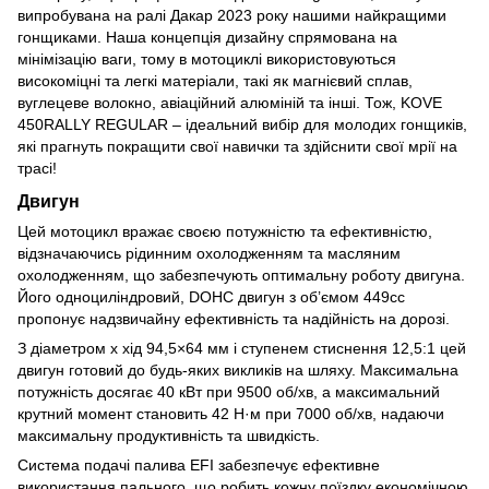
випробувана на ралі Дакар 2023 року нашими найкращими
гонщиками. Наша концепція дизайну спрямована на
мінімізацію ваги, тому в мотоциклі використовуються
високоміцні та легкі матеріали, такі як магнієвий сплав,
вуглецеве волокно, авіаційний алюміній та інші. Тож, KOVE
450RALLY REGULAR – ідеальний вибір для молодих гонщиків,
які прагнуть покращити свої навички та здійснити свої мрії на
трасі!
Двигун
Цей мотоцикл вражає своєю потужністю та ефективністю,
відзначаючись рідинним охолодженням та масляним
охолодженням, що забезпечують оптимальну роботу двигуна.
Його одноциліндровий, DOHC двигун з об’ємом 449cc
пропонує надзвичайну ефективність та надійність на дорозі.
З діаметром х хід 94,5×64 мм і ступенем стиснення 12,5:1 цей
двигун готовий до будь-яких викликів на шляху. Максимальна
потужність досягає 40 кВт при 9500 об/хв, а максимальний
крутний момент становить 42 Н·м при 7000 об/хв, надаючи
максимальну продуктивність та швидкість.
Система подачі палива EFI забезпечує ефективне
використання пального, що робить кожну поїздку економічною