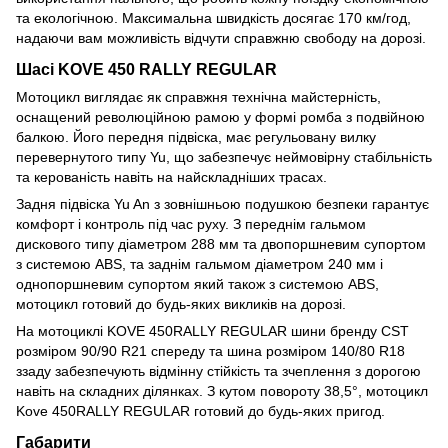
та екологічною. Максимальна швидкість досягає 170 км/год,
надаючи вам можливість відчути справжню свободу на дорозі.
Шасі KOVE 450 RALLY REGULAR
Мотоцикл виглядає як справжня технічна майстерність,
оснащений революційною рамою у формі ромба з подвійною
балкою. Його передня підвіска, має регульовану вилку
перевернутого типу Yu, що забезпечує неймовірну стабільність
та керованість навіть на найскладніших трасах.
Задня підвіска Yu An з зовнішньою подушкою безпеки гарантує
комфорт і контроль під час руху. З переднім гальмом
дискового типу діаметром 288 мм та двопоршневим супортом
з системою ABS, та заднім гальмом діаметром 240 мм і
однопоршневим супортом який також з системою ABS,
мотоцикл готовий до будь-яких викликів на дорозі.
На мотоциклі KOVE 450RALLY REGULAR шини бренду CST
розміром 90/90 R21 спереду та шина розміром 140/80 R18
ззаду забезпечують відмінну стійкість та зчеплення з дорогою
навіть на складних ділянках. З кутом повороту 38,5°, мотоцикл
Kove 450RALLY REGULAR готовий до будь-яких пригод.
Габарити