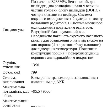
Позначення Z288MW. Бензиновий, два
циліндри, два розподільні вали у верхній
частині головки блоку циліндрів (DOHC),
чотири клапани на циліндр. Система
водяного охолодження + 2 кулери на кожну
половинку радіаторів + Система масляного
охолодження з додатковим радіатром.
Тип двигуна
Внутрішній балансувальний вал.
Передбачено наявність окремого масляного
каналу для розпилення оливи під тиском на
дно поршня (зі зворотного боку площини)
для відведення температури. Полегшена
конструкція поршня + поверхня спідниці
поршня з антифрикційним покриттям
Ступінь
13:01
стиснення
Об'єм, см3
799
Система
Електронне транзисторне запалювання з
запалювання
живленням від АКБ
Максимальна
потужність, к.с /
~95,5 / 9000
об.хв.
Максимальний
обертовий