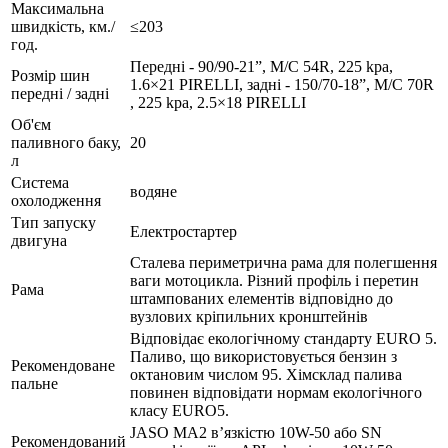
Максимальна
швидкість, км./
≤203
год.
Передні - 90/90-21”, M/C 54R, 225 kpa,
Розмір шин
1.6×21 PIRELLІ, задні - 150/70-18”, M/C 70R
передні / задні
, 225 kpa, 2.5×18 PIRELLI
Об'єм
паливного баку,
20
л
Система
водяне
охолодження
Тип запуску
Електростартер
двигуна
Сталева периметрична рама для полегшення
ваги мотоцикла. Різний профіль і перетин
Рама
штампованих елементів відповідно до
вузлових кріпильних кронштейнів
Відповідає екологічному стандарту EURO 5.
Паливо, що використовується бензин з
Рекомендоване
октановим числом 95. Хімсклад палива
пальне
повинен відповідати нормам екологічного
класу EURO5.
JASO MA2 в’язкістю 10W-50 або SN
Рекомендований