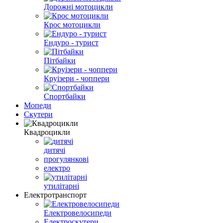
Дорожні мотоцикли
Крос мотоцикли
Ендуро - турист
Пітбайки
Круізери - чоппери
Спортбайки
Мопеди
Скутери
Квадроцикли
дитячі
прогулянкові
електро
утилітарні
Електротранспорт
Електровелосипеди
Електроскутери