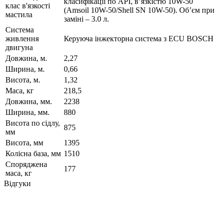
класифікації по API, в’язкістю 10W-50
клас в'язкості
(Amsoil 10W-50/Shell SN 10W-50). Об’єм при
мастила
заміні – 3.0 л.
Система
живлення
Керуюча інжекторна система з ECU BOSCH
двигуна
Довжина, м.
2,27
Ширина, м.
0,66
Висота, м.
1,32
Маса, кг
218,5
Довжина, мм.
2238
Ширина, мм.
880
Висота по сідлу,
875
мм
Висота, мм
1395
Колісна база, мм
1510
Споряджена
177
маса, кг
Відгуки