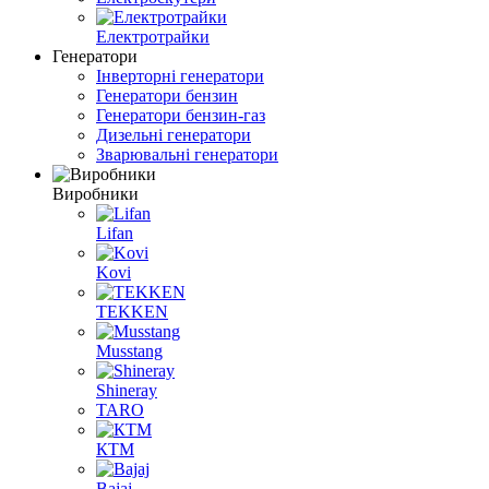
Електротрайки
Генератори
Інверторні генератори
Генератори бензин
Генератори бензин-газ
Дизельні генератори
Зварювальні генератори
Виробники
Lifan
Kovi
TEKKEN
Musstang
Shineray
TARO
КТМ
Bajaj