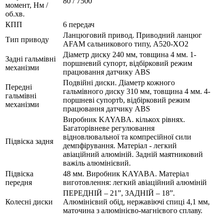
80 / 7500
момент, Нм /
об.хв.
КПП
6 передач
Ланцюговий привод. Приводний ланцюг
Тип приводу
AFAM сальникового типу, A520-XO2
Діаметр диску 240 мм, товщина 4 мм. 1-
Задні гальмівні
поршневий супорт, відбірковий режим
механізми
працювання датчику ABS
Подвійні диски. Діаметр кожного
Передні
гальмівного диску 310 мм, товщина 4 мм. 4-
гальмівні
поршневі супортb, відбірковий режим
механізми
працювання датчику ABS
Виробник KAYABA. кількох рівнях.
Багаторівневе регулювання
відновлювальної та компресійної сили
Підвіска задня
демпфірування. Матеріал - легкий
авіаційний алюміній. Задній маятниковий
важіль алюмінієвий.
Підвіска
48 мм. Виробник KAYABA. Матеріал
передня
виготовлення: легкий авіаційний алюміній
ПЕРЕДНІЙ – 21”, ЗАДНІЙ – 18”.
Колесні диски
Алюмінієвий обід, нержавіючі спиці 4,1 мм,
маточина з алюмінієво-магнієвого сплаву.