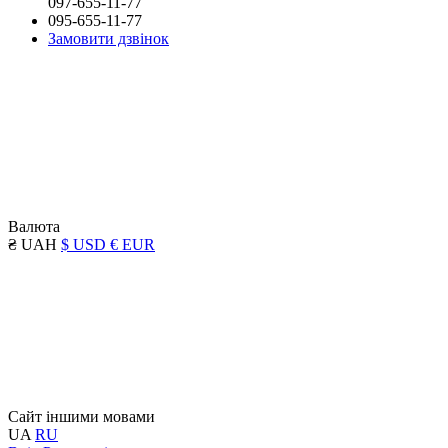
097-655-11-77
095-655-11-77
Замовити дзвінок
Валюта
₴ UAH
$ USD
€ EUR
Сайт іншими мовами
UA
RU