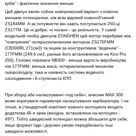
кубів" - фактичне значення менше.
Цей двигун являє собою компромісний варіант з помітно
меншим потенціалом, ніж всім відомий повнооб'ємний
ZS184MM. А за потужністю він навіть поступається 250-ці
ZS177M. Це ні добре, ні погано - це реальність. У самій
модельній лінійці двигунів ZONGHEN цей мотор перебуває між
"повітряним" чотирьохклапанним мотором ZS175FMM
(СB300RL 271см3) та іншим за конструктивом "водяним" -
177FMM (249,6 см3, раніше його встановлювали на Kovi Pro
250). Головні переваги NB300 - менша вартість виробництва
ніж 177FMM, менша маса, чотириклапанний механізм
газорозподілу, така ж наявність системи водяного
охолодження і 6-ступінчаста КПП.
При зборці або налаштуванні «під себе», власник MAX 300
може коригувати параметри налаштування карбюратора. І не
тільки, в стандартний комплект кожного мотоцикла входить
додаткова 46-я зірка (вихідна, встановлена на мотоцикл -
49T). Тобто швидкісний потенціал можна збільшити для себе,
якщо формат їзди і дорожні умови передбачають інші
швидкісні можливості.