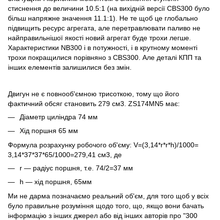
стиснення до величини 10.5:1 (на вихідній версії СBS300 було
більш напряжне значення 11.1:1). Не те щоб це глобально
підвищить ресурс агрегата, але перетравлювати паливо не
найправильнішої якості новий агрегат буде трохи легше.
Характеристики NB300 і в потужності, і в крутному моменті
трохи покращилися порівняно з СBS300. Але деталі КПП та
інших елементів залишилися без змін.
Двигун не є повнооб'ємною трисоткою, тому що його
фактичний обсяг становить 279 см3. ZS174MN5 має:
Діаметр циліндра 74 мм
Хід поршня 65 мм
Формула розрахунку робочого об'єму: V=(3,14*r*r*h)/1000=
3,14*37*37*65/1000=279,41 см3, де
r — радіус поршня, т.е. 74/2=37 мм
h — хід поршня, 65мм
Ми не дарма позначаємо реальний об'єм, для того щоб у всіх
було правильне розуміння щодо того, що, якщо вони бачать
інформацію з інших джерел або від інших авторів про "300