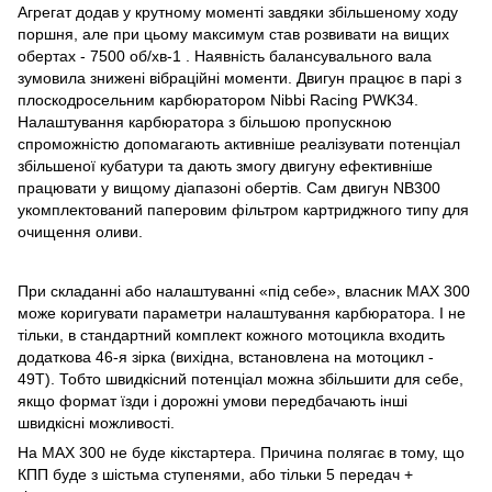
Агрегат додав у крутному моменті завдяки збільшеному ходу
поршня, але при цьому максимум став розвивати на вищих
обертах - 7500 об/хв-1 . Наявність балансувального вала
зумовила знижені вібраційні моменти. Двигун працює в парі з
плоскодросельним карбюратором Nibbi Racing PWK34.
Налаштування карбюратора з більшою пропускною
спроможністю допомагають активніше реалізувати потенціал
збільшеної кубатури та дають змогу двигуну ефективніше
працювати у вищому діапазоні обертів. Сам двигун NB300
укомплектований паперовим фільтром картриджного типу для
очищення оливи.
При складанні або налаштуванні «під себе», власник MAX 300
може коригувати параметри налаштування карбюратора. І не
тільки, в стандартний комплект кожного мотоцикла входить
додаткова 46-я зірка (вихідна, встановлена на мотоцикл -
49T). Тобто швидкісний потенціал можна збільшити для себе,
якщо формат їзди і дорожні умови передбачають інші
швидкісні можливості.
На MAX 300 не буде кікстартера. Причина полягає в тому, що
КПП буде з шістьма ступенями, або тільки 5 передач +