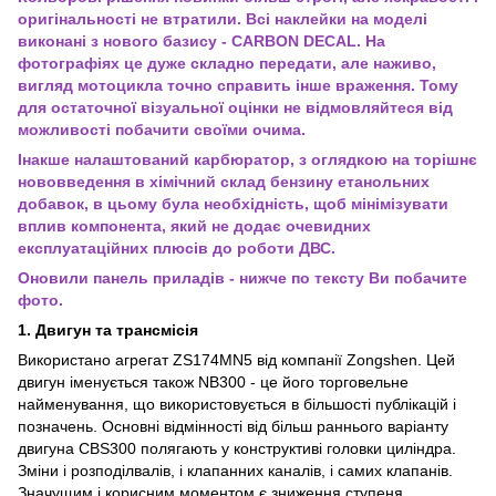
оригінальності не втратили. Всі наклейки на моделі
виконані з нового базису - CARBON DECAL. На
фотографіях це дуже складно передати, але наживо,
вигляд мотоцикла точно справить інше враження. Тому
для остаточної візуальної оцінки не відмовляйтеся від
можливості побачити своїми очима.
Інакше налаштований карбюратор, з оглядкою на торішнє
нововведення в хімічний склад бензину етанольних
добавок, в цьому була необхідність, щоб мінімізувати
вплив компонента, який не додає очевидних
експлуатаційних плюсів до роботи ДВС.
Оновили панель приладів - нижче по тексту Ви побачите
фото.
1. Двигун та трансмісія
Використано агрегат ZS174MN5 від компанії Zongshen. Цей
двигун іменується також NB300 - це його торговельне
найменування, що використовується в більшості публікацій і
позначень. Основні відмінності від більш раннього варіанту
двигуна СBS300 полягають у конструктиві головки циліндра.
Зміни і розподілвалів, і клапанних каналів, і самих клапанів.
Значущим і корисним моментом є зниження ступеня