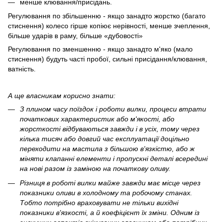
менше клювання/присідань.
Регулювання по збільшенню - якщо занадто жорстко (багато
стиснення) колесо гірше копіює нерівності, менше зчеплення,
більше ударів в раму, більше «дубовості»
Регулювання по зменшенню - якщо занадто м'яко (мало
стиснення) будуть часті пробої, сильні присідання/клювання,
ватність.
А ще власникам корисно знати:
З плином часу поїздок і роботи вилки, процеси втрати
початкових характеристик або м'якості, або
жорсткості відбуваються завжди і в усіх, тому через
кілька тисяч або довгий час експлуатації доцільно
переходити на мастила з більшою в'язкістю, або ж
міняти клапанні елементи і пропускні деталі всередині
на нові разом із заміною на початкову оливу.
Різниця в роботі вилки майже завжди має місце через
показники оливи в холодному та робочому станах.
Тобто потрібно враховувати не тільки вихідні
показники в'язкості, а й коефіцієнт їх зміни. Одним із