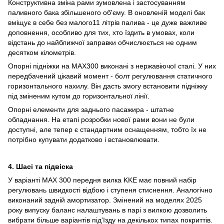
Конструктивна зміна рами зумовлена і застосуванням
паливного бака збільшеного об'єму. В оновленій моделі бак
вміщує в себе без малого11 літрів палива - це дуже важливе
доповнення, особливо для тих, хто їздить в умовах, коли
відстань до найближчої заправки обчислюється не одним
десятком кілометрів.
Опорні підніжки на MAX300 виконані з нержавіючої сталі. У них
передбачений цікавий момент - болт регулювання статичного
горизонтального нахилу. Він дасть змогу встановити підніжку
під зміненим кутом до горизонтальної лінії.
Опорні елементи для заднього пасажира - штатне
обладнання. На етапі розробки нової рами вони не були
доступні, але тепер є стандартним оснащенням, тобто їх не
потрібно купувати додатково і встановлювати.
4. Шасі та підвіска
У варіанті MAX 300 передня вилка KKE має повний набір
регулювань швидкості відбою і ступеня стиснення. Аналогічно
виконаний задній амортизатор. Змінений на моделях 2025
року випуску баланс налаштувань в парі з вилкою дозволить
вибрати більше варіантів під'їзду на декількох типах покриттів.