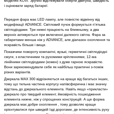
моделях KOVI. Зручно відстежувати оберти двигуна, швидкість
і оцінювати заряд батареї.
Передня фара має LED лампу, але повністю відмінну від
модифікації ADVANCE. Світловий пучок формується п'ятьма
світлодіодами. Три нижні працюють на ближньому, а два
верхніх активуються при включенні далекого світла. Фара за
габаритами менша ніж у ADVANCE, але діапазон охоплення та
яскравість більше і вище.
Покажчики повороту компактні, вузькі, герметичні світлодіодні
смуги, з еластичними та рухомими кріпленнями, 12-ма
лінійними світлодіодами (кожен) з дуже гарною яскравістю.
Вони зарекомендували себе як найбільш практичні з-поміж
різних варіантів.
Дзеркала MAX 300 відрізняються на краще від багатьох інших,
тому що тильна частина корпусу напівсферична і має значну
відстань до дзеркального елемента. Навіть якщо «прикласти»
дзеркало про твердий елемент, ймовірність пошкодження
елемента нижче, ніж у спрощених конструкцій. А ще форма
дзеркала має добре охоплення , тому дозволяє краще
орієнтуватися при швидкій їзді дорогами, де інтенсивність руху