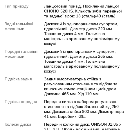
Тип приводу
Ланцюговий привід. Посилений ланцюг
СHOHO 520HS. Кількість зубів передньої
та задньої зірок: 13 (сталь)/49 (сталь).
Задні гальмівні
Дисковий із однопоршневим супортом,
механізми
гідравлічний. Діаметр диска 220 мм.
Товщина диска 4 мм. Гальмівна
магістраль в армованому поліамідному
кожусі
Передні гальмівні
Дисковий із двопоршневим супортом,
механізми
гідравлічний. Діаметр диска 265 мм.
Товщина диска 4 мм. Гальмівна
магістраль в армованому поліамідному
кожусі
Підвіска задня
Задня амортизаторна стійка з
регулюванням стиснення та відбою та
виносним компенсаційним циліндром.
Довжина 465 мм. Хід 110 мм.
Підвіска передня
Передня вилка з набором регулювань
стиснення та відбою Загальний хід 250
мм. Довжина стійки 900 мм. Діаметр пера
41 мм. Виробник ККЕ.
Колесні диски
Передній колісний диск, UNISON J1.85 х
21" DOT. Обод - алюмінієвий, маточина