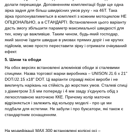
долати перешкоди. Доповненням комплектації буде ще одна
зірка задня для більш швидкісних умов руху - на 46T. Така
зірка пропонуватиметься в комплекті з кожним мотоциклом НЕ
ОПЦІОНАЛЬНО, а в СТАНДАРТІ. Встановлення цього варіанту
дасть змогу збільшити параметр максимальної швидкості для
тих, кому це важливіше. Таким чином, будь-який господар,
який захоче їздити швидше в умовах прямих доріг і не крутих
підйомів, може просто переставити зірку і отримати очікуваний
ефект.
5. Шини та ободи
На обох версіях встановлені алюмінієві ободи зі сталевими
спицями. Назва торгової марки виробника – UNISON J1.6 х 21"
DOT/J2.15 х18" DOT. Ці варіанти справді якісні вироби і не
викличуть нарікань на стійкість до жорстких умов. Сталеві спиці
з діаметром 3,6 мм попереду і 4 мм ззаду з'єднують обід з
легкосплавною маточкою ККЕ. Причому колір маточок
відрізняється і залежить від кольору моделі - про це ми
подбали для естетики. Не забули і про буксатори, які також є
стандартним оснащенням.
На модифікації MAX 300 встановлені колісні осі –