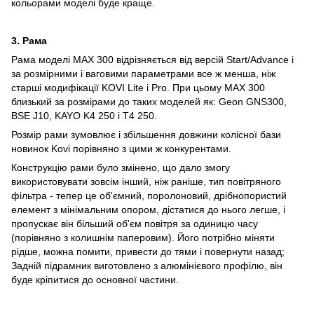
кольорами моделі буде краще.
3. Рама
Рама моделі MAX 300 відрізняється від версій Start/Advance і
за розмірними і ваговими параметрами все ж менша, ніж
старші модифікації KOVI Lite і Pro. При цьому MAX 300
близький за розмірами до таких моделей як: Geon GNS300,
BSE J10, KAYO K4 250 і T4 250.
Розмір рами зумовлює і збільшення довжини колісної бази
новинок Kovi порівняно з цими ж конкурентами.
Конструкцію рами було змінено, що дало змогу
використовувати зовсім інший, ніж раніше, тип повітряного
фільтра - тепер це об'ємний, поролоновий, дрібнопористий
елемент з мінімальним опором, дістатися до нього легше, і
пропускає він більший об'єм повітря за одиницю часу
(порівняно з колишнім паперовим). Його потрібно міняти
рідше, можна помити, привести до тями і повернути назад;
Задній підрамник виготовлено з алюмінієвого профілю, він
буде кріпитися до основної частини.