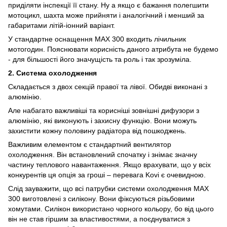
приділяти інспекції її стану. Ну а якщо є бажання полегшити
мотоцикл, шахта може прийняти і аналогічний і менший за
габаритами літій-іонний варіант.
У стандартне оснащення MAX 300 входить лічильник
мотогодин. Пояснювати корисність даного атрибута не будемо
- для більшості його значущість та роль і так зрозуміла.
2. Система охолодження
Складається з двох секцій правої та лівої. Обидві виконані з
алюмінію.
Але набагато важливіші та корисніші зовнішні дифузори з
алюмінію, які виконують і захисну функцію. Вони можуть
захистити кожну половину радіатора від пошкоджень.
Важливим елементом є стандартний вентилятор
охолодження. Він встановлений спочатку і знімає значну
частину теплового навантаження. Якщо врахувати, що у всіх
конкурентів ця опція за гроші – перевага Kovi є очевидною.
Слід зауважити, що всі патрубки системи охолодження MAX
300 виготовлені з силікону. Вони фіксуються різьбовими
хомутами. Силікон використано чорного кольору, бо від цього
він не став гіршим за властивостями, а поєднуватися з