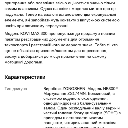
пригорання або плавління звісно оцінюється значно тільки
самим власником. Однак на свіжих моделях ми теж про це
подумали. Тепер на вихлопі встановлено два екранувальні
елементи, які запобігатимуть контакту з випускною системою
навіть при активному пересуванні.
Модель KOVI MAX 300 пропонується до продажу з повним
пакетом реєстраційних документів для отримання
техпаспорта і реєстраційного номерного знака. Тобто ті, хто
ще не обзавівся причепом/лафетом для перевезення,
зможуть добиратися до місця призначення на самому
мотоциклі дорогами.
Характеристики
Тип двигуна
Виробник ZONGSHEN. Модель NB300F
Маркування ZS174MN. Бензиновий, із
системою водяного охолодження,
одноциліндровий з балансувальним
валом. Один розподільний вал у верхній
частині головки блоку циліндрів (SOHC) з
приводом шестипластинчастим
ланцюгом, чотириклапанний механізм
газорозподілу з коромислами та