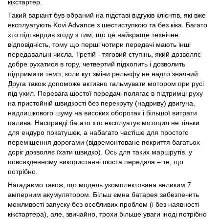
кікстартер.
Такий варіант був обраний на підставі відгуків клієнтів, які вже
експлуатують Kovi Advance з шестиступкою та без кіка. Багато
хто підтвердив згоду з тим, що це найкраще технічне.
відповідність, тому що перші чотири передачі мають інші
передавальні числа. Третій - тяговий ступінь, який дозволяє
добре рухатися в гору, четвертий підхопить і дозволить
підтримати темп, коли кут зміни рельєфу не надто значний.
Друга також допоможе активно гальмувати мотором при русі
під ухил. Перевага шостої передачі полягає в підтримці руху
на пристойній швидкості без перекруту (надриву) двигуна,
надлишкового шуму на високих оборотах і більшої витрати
палива. Насправді багато хто експлуатує мотоцил не тільки
для ендуро покатушек, а набагато частіше для простого
переміщення дорогами (відремонтоване покриття багатьох
доріг дозволяє їхати швидко). Ось для таких маршрутів. у
повсякденному використанні шоста передача – те, що
потрібно.
Нагадаємо також, що модель укомплектована великим 7
амперним акумулятором. Більш ємна батарея забезпечить
можливості запуску без особливих проблем (і без наявності
кікстартера), але, звичайно, трохи більше уваги іноді потрібно