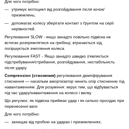
Для чого потрібно:
утримує мотоцикл від розгойдування після кочок/
приземлень;
допомагає колесу зберігати контакт з ґрунтом на серії
нерівностей.
Регулювання SLOW - якщо занадто повільно підвіска не
встигає розпрямлятися на гребінці, втрачається хід,
погіршується зчеплення колеса.
Регулювання FAST - Якщо занадто швидко з'являється
підстрибування/стрибання, розгойдування, нестабільність
після удару.
Compression (стиснення)
регулювання демпфірування
стиснення — наскільки амортизатор чинить опір стисненню під
навантаженням. Для розуміння: керує тим, що відбувається
під час удару/навантаження на колесо і вилку.
Що регулює: як підвіска приймає удар і як сильно просідає при
перенесенні ваги
Для чого потрібно:
захищає від пробою на ударах і приземленнях;