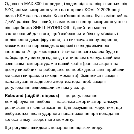
Однак на MAX 300 і передня, і задня підвіска відрізняється від
SZC, які ми використовуємо на старших KOVI. У 2025 році
вилка KKE зазнала змін. Клас в'язкості масла був замінений на
7,5W, раніше був інший, і саме масло тепер використовується
від виробника SHELL HYDRO OIL. Даний тип масла
застосований для того, щоб забезпечити більшу м'якість і
поліпшення демпфірування, він виключає піноутворення,
максимально перешкоджає корозії і володіє хімічною
інертністю. А ще коефіцієнт в'язкості нового масла буде в
найкращому вигляді відповідати типовим експлуатаційним і
зовнішнім температурам в нашій країні (раніше акцент на
цьому виробник не робив, але до необхідності змін прийшли
ми самі і виправили вихідні моменти). Змінилися і вихідні
налаштування заднього амортизатора, щоб вихідні
регулювання відповідали змінам у вилці.
Rebound (відбій, відскок)
— це регулювання
демпфірування відбою — наскільки амортизатор гальмує
розтискання після стискання. Для розуміння: керує тим, що
відбувається після ударного навантаження при попаданні
колеса в яму і зворотного моменту.
Що регулює: швидкість повернення підвіски вгору.