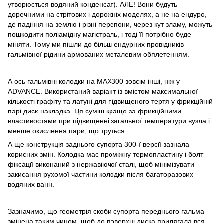
утворюється водяний конденсат). АЛЕ! Вони будуть
доречними на стрітових і дорожніх моделях, а не на ендуро,
де падіння на землю і різні перепони, через кут зламу, можуть
пошкодити поліамідну магістраль, і тоді її потрібно буде
міняти. Тому ми пішли до більш ендурних провідників
гальмівної рідини армованих металевим обплетенням.
А ось гальмівні колодки на MAX300 зовсім інші, ніж у
ADVANCE. Використаний варіант із вмістом максимальної
кількості графіту та латуні для підвищеного тертя у фрикційній
парі диск-накладка. Ця суміш краще за фрикційними
властивостями при підвищенні загальної температури вузла і
менше окислення пари, що труться.
А ще конструкція заднього супорта 300-ї версії зазнала
корисних змін. Колодка має проміжну термопластину і болт
фіксації виконаний з нержавіючої сталі, щоб мінімізувати
закисання рухомої частини колодки після багаторазових
водяних ванн.
Зазначимо, що геометрія скоби супорта переднього гальма
змінена таким чином, щоб до поверхні диска прилягала вся