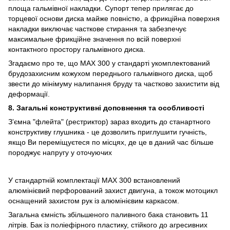
площа гальмівної накладки. Супорт тепер прилягає до
торцевої основи диска майже повністю, а фрикційна поверхня
накладки виключає часткове стирання та забезпечує
максимальне фрикційне значення по всій поверхні
контактного простору гальмівного диска.
Згадаємо про те, що MAX 300 у стандарті укомплектований
брудозахисним кожухом переднього гальмівного диска, щоб
звести до мінімуму налипання бруду та частково захистити від
деформації.
8. Загальні конструктивні доповнення та особливості
Зʼємна "флейта" (рестриктор) зараз входить до станартного
конструктиву глушника - це дозволить приглушити гучність,
якщо Ви переміщуєтеся по місцях, де це в даний час більше
породжує напругу у оточуючих
У стандартній комплектації MAX 300 встановлений
алюмінієвий перфорований захист двигуна, а токож мотоцикл
оснащений захистом рук із алюмінієвим каркасом.
Загальна ємність збільшеного паливного бака становить 11
літрів. Бак із поліефірного пластику, стійкого до агресивних