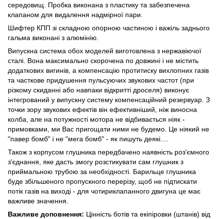
середовищ. Пробка виконана з пластику та забезпечена
клапаном для видалення надмірної пари.
Шифтер КПП зі складною опорною частиною і важіль заднього
гальма виконані з алюмінію.
Випускна система обох моделей виготовлена ​​з нержавіючої
сталі. Вона максимально скорочена по довжині і не містить
додаткових вигинів, а компенсацію протитиску вихлопних газів
та часткове придушення пульсуючих звукових частот (при
різкому скиданні або навпаки відкритті дроселя) виконує
інтегрований у випускну систему компенсаційний резервуар. З
точки зору звукових ефектів він ефективніший, ніж виносна
колба, але на потужності мотора не відбивається ніяк -
примовками, ми Вас пригощати ними не будемо. Це ніякий не
"павер бомб" і не "мега бомб" - як пишуть деякі....
Також з корпусом глушника передбачено наявність роз'ємного
з'єднання, яке дасть змогу розстикувати сам глушник з
приймальною трубою за необхідності. Барильце глушника
буде збільшеного пропускного перерізу, щоб не підтискати
потік газів на виході - для чотириклапанного двигуна це має
важливе значення.
Важливе доповнення:
Цінність ботів та екіпіровки (штанів) від