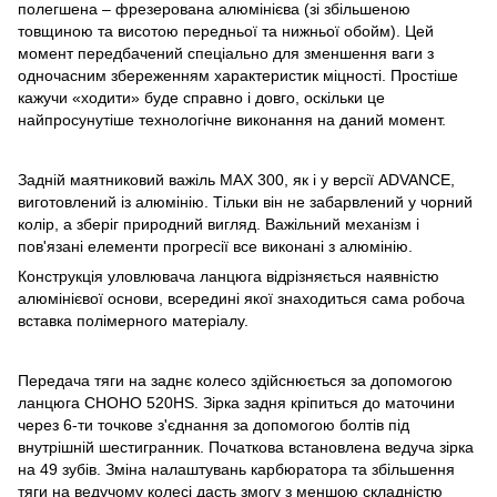
полегшена – фрезерована алюмінієва (зі збільшеною
товщиною та висотою передньої та нижньої обойм). Цей
момент передбачений спеціально для зменшення ваги з
одночасним збереженням характеристик міцності. Простіше
кажучи «ходити» буде справно і довго, оскільки це
найпросунутіше технологічне виконання на даний момент.
Задній маятниковий важіль MAX 300, як і у версії ADVANCE,
виготовлений із алюмінію. Тільки він не забарвлений у чорний
колір, а зберіг природний вигляд. Важільний механізм і
пов'язані елементи прогресії все виконані з алюмінію.
Конструкція уловлювача ланцюга відрізняється наявністю
алюмінієвої основи, всередині якої знаходиться сама робоча
вставка полімерного матеріалу.
Передача тяги на заднє колесо здійснюється за допомогою
ланцюга CHOHO 520HS. Зірка задня кріпиться до маточини
через 6-ти точкове з'єднання за допомогою болтів під
внутрішній шестигранник. Початкова встановлена ведуча зірка
на 49 зубів. Зміна налаштувань карбюратора та збільшення
тяги на ведучому колесі дасть змогу з меншою складністю