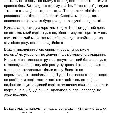
тільки з лівого боку і на ньому зосереджені основні кнопки. А з
правого боку Ви знайдете окрему клавішу "стоп-старт" двигуна
+ кнопка ативації електростартера. Тепер такий міні-блок
розташований біля правої гріпси. Сподіваємося, що така
оновлена конфігурація буде кращою та зручнішою для всіх.
Ручка акселератору з коротким ходом. На сьогоднішній день
це оптимальний варіант для подібного типу мотоциклів. А ось
сам виконавчий механізм ми вибрали один із найкращих за
зручністю регулювання і надійністю.
Важелі управління зчепленням і переднім гальмом
неломайки, укорочені по довжині та з можливістю складання.
На важелі зчеплення є зручний регулювальний баранець для
компенсування натягу або розпуску троса. Цікаво, що важіль
зчеплення складається тільки вгору. Вниз він не
переміщається спеціально, щоб у разі торкання з перешкодою
не позбавити водія можливості активації зчеплення (при
падінні мотоцикла єдиний варіант зміщення важеля – це лише
вгору, а не вниз). Дрібниця, здавалося б, але насправді це
дуже важливо.
Більш сучасна панель приладів. Вона вже, як і інших старших