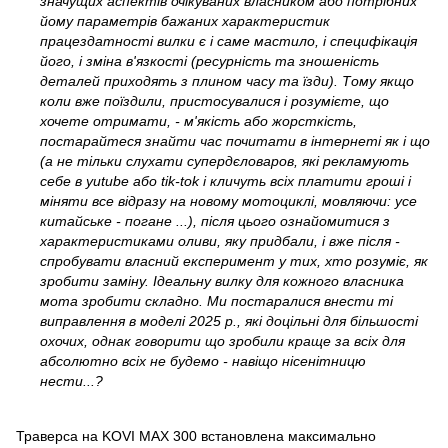
значущих аспектів очікуваних власником або потрібних
йому параметрів бажаних характеристик
працездатності вилки є і саме мастило, і специфікація
його, і зміна в'язкості (ресурність та зношеність
деталей приходять з плином часу та їзди). Тому якщо
коли вже поїздили, пристосувалися і розумієте, що
хочете отримати, - м'якість або жорсткість,
постарайтеся знайти час почитати в інтернеті як і що
(а не тільки слухати супердєловаров, які рекламують
себе в yutube або tik-tok і кличуть всіх платити гроші і
міняти все відразу на новому мотоциклі, мовляючи: усе
китайське - погане ...), після цього ознайомитися з
характеристиками оливи, яку придбали, і вже після -
спробувати власний експеримент у тих, хто розуміє, як
зробити заміну. Ідеальну вилку для кожного власника
мота зробити складно. Ми постаралися внести ті
виправлення в моделі 2025 р., які доцільні для більшості
охочих, однак говорити що зробили краще за всіх для
абсолютно всіх не будемо - навіщо нісенітницю
нести...?
Траверса на KOVI MAX 300 встановлена максимально