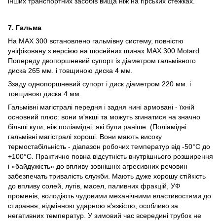
інших транспортних засобів вища ніж на гірських стежках.
7. Гальма
На MAX 300 встановлено гальмівну систему, повністю
уніфіковану з версією на шосейних шинах MAX 300 Motard.
Попереду двопоршневий супорт із діаметром гальмівного
диска 265 мм. і товщиною диска 4 мм.
Ззаду однопоршневий супорт і диск діаметром 220 мм. і
товщиною диска 4 мм.
Гальмівні магістралі передня і задня нині армовані - їхній
основний плюс: вони м'якші та можуть згинатися на значно
більші кути, ніж поліамідні, які були раніше. (Поліамідні
гальмівні магістралі хороші. Вони мають високу
термостабільність - діапазон робочих температур від -50°C до
+100°C. Практично повна відсутність внутрішнього розширення
і «байдужість» до впливу зовнішніх агресивних речовин
забезпечать тривалість служби. Мають дуже хорошу стійкість
до впливу солей, лугів, масел, паливних фракцій, УФ
променів, володіють чудовими механічними властивостями до
стирання, відмінною ударною в'язкістю, особливо за
негативних температур. У зимовий час всередині трубок не