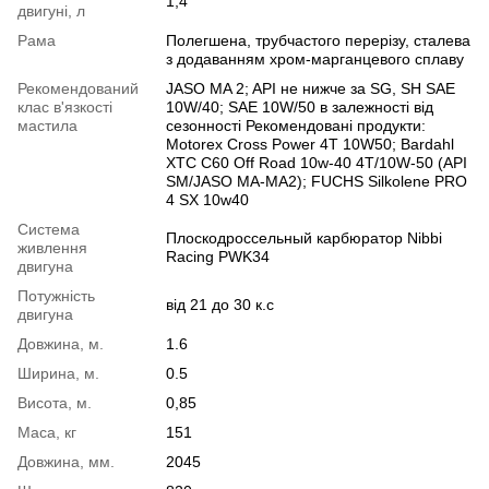
1,4
двигуні, л
Рама
Полегшена, трубчастого перерізу, сталева
з додаванням хром-марганцевого сплаву
Рекомендований
JASO MA 2; API не нижче за SG, SH SAE
клас в'язкості
10W/40; SAE 10W/50 в залежності від
мастила
сезонності Рекомендовані продукти:
Motorex Cross Power 4T 10W50; Bardahl
XTC C60 Off Road 10w-40 4T/10W-50 (API
SM/JASO MA-MA2); FUCHS Silkolene PRO
4 SX 10w40
Система
Плоскодроссельный карбюратор Nibbi
живлення
Racing PWK34
двигуна
Потужність
від 21 до 30 к.с
двигуна
Довжина, м.
1.6
Ширина, м.
0.5
Висота, м.
0,85
Маса, кг
151
Довжина, мм.
2045