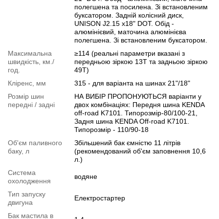
полегшена та посилена. Зі встановленим
буксатором. Задній колісний диск,
UNISON J2.15 х18" DOT. Обід -
алюмінієвий, маточина алюмінієва
полегшена. Зі встановленим буксатором.
Максимальна
≥114 (реальні параметри вказані з
швидкість, км./
передньою зіркою 13T та задньою зіркою
год.
49T)
Кліренс, мм
315 - для варіанта на шинах 21"/18"
Розмір шин
НА ВИБІР ПРОПОНУЮТЬСЯ варіанти у
передні / задні
двох комбінаціях: Передня шина KENDA
off-road K7101. Типорозмір-80/100-21,
Задня шина KENDA Off-road K7101.
Типорозмір - 110/90-18
Об'єм паливного
Збільшений бак ємністю 11 літрів
баку, л
(рекомендований об'єм заповнення 10,6
л.)
Система
водяне
охолодження
Тип запуску
Електростартер
двигуна
Бак мастила в