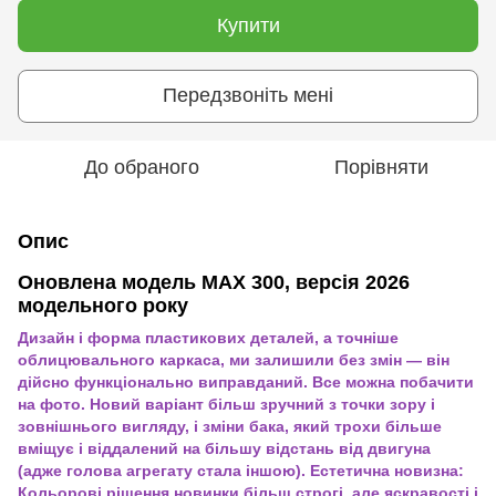
Купити
Передзвоніть мені
До обраного
Порівняти
Опис
Оновлена модель MAX 300, версія 2026
модельного року
Дизайн і форма пластикових деталей, а точніше
облицювального каркаса, ми залишили без змін — він
дійсно функціонально виправданий. Все можна побачити
на фото. Новий варіант більш зручний з точки зору і
зовнішнього вигляду, і зміни бака, який трохи більше
вміщує і віддалений на більшу відстань від двигуна
(адже голова агрегату стала іншою). Естетична новизна:
Кольорові рішення новинки більш строгі, але яскравості і