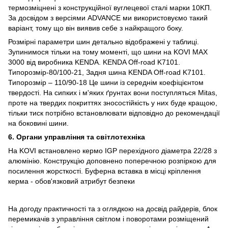
термозміцнені з конструкційної вуглецевої сталі марки 10KП.
За досвідом з версіями ADVANCE ми використовуємо такий
варіант, тому що він виявив себе з найкращого боку.
Розмірні параметри шин детально відображені у таблиці.
Зупинимося тільки на тому моменті, що шини на KOVI MAX
3000 від виробника KENDA. KENDA Off-road K7101.
Типорозмір-80/100-21, Задня шина KENDA Off-road K7101.
Типорозмір – 110/90-18 Це шини із середнім коефіцієнтом
твердості. На сипких і м'яких ґрунтах вони поступляться Mitas,
проте на твердих покриттях зносостійкість у них буде кращою,
тільки тиск потрібно встановлювати відповідно до рекомендації
на боковині шини.
6. Органи управління та світлотехніка
На KOVI встановлено кермо IGP перехідного діаметра 22/28 з
алюмінію. Конструкцію доповнено поперечною розпіркою для
посилення жорсткості. Буферна вставка в місці кріплення
керма - обов'язковий атрибут безпеки
На догоду практичності та з оглядкою на досвід райдерів, блок
перемикачів з управління світлом і поворотами розміщений