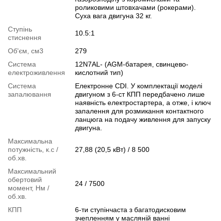
роликовими штовхачами (рокерами).
Суха вага двигуна 32 кг.
Ступінь
10.5:1
стиснення
Об'єм, см3
279
Система
12N7AL- (AGM-батарея, свинцево-
електроживлення
кислотний тип)
Система
Електронне СDI. У комплектації моделі
запалювання
двигуном з 6-ст КПП передбачено лише
наявність електростартера, а отже, і ключ
запалення для розмикання контактного
ланцюга на подачу живлення для запуску
двигуна.
Максимальна
потужність, к.с /
27,88 (20,5 кВт) / 8 500
об.хв.
Максимальний
обертовий
24 / 7500
момент, Нм /
об.хв.
КПП
6-ти ступінчаста з багатодисковим
зчепленням у масляній ванні