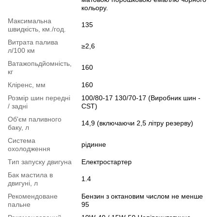
кольору.
Максимальна
135
швидкість, км./год.
Витрата палива
≥2,6
л/100 км
Ватажопьдйомність,
160
кг
Кліренс, мм
160
Розмір шин передні
100/80-17 130/70-17 (Виробник шин -
/ задні
СST)
Об'єм паливного
14,9 (включаючи 2,5 літру резерву)
баку, л
Система
рідинне
охолодження
Тип запуску двигуна
Електростартер
Бак мастила в
1.4
двигуні, л
Рекомендоване
Бензин з октановим числом не менше
пальне
95