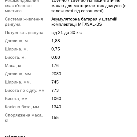
Рекомендований
10W-40 / 15W-50 Напівсинтетичне
клас в'язкості
масло для мотоциклетних двигунів (в
мастила
залежності від сезонності)
Система живлення
Акумуляторна батарея у штатній
двигуна
комплектації MTX9AL-BS
Потужність двигуна
від 21 до 30 к.с
Довжина, м.
1,88
Ширина, м.
0,75
Висота, м.
0.88
Маса, кг
176
Довжина, мм.
2080
Ширина, мм.
745
Висота по сідлу, мм
773
Висота, мм
1060
Колісна база, мм
1340
Споряджена маса,
155
кг