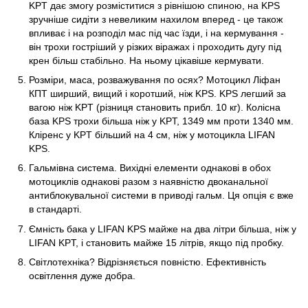
KPT дає змогу розміститися з рівнішою спиною, на KPS
зручніше сидіти з невеликим нахилом вперед - це також
впливає і на розподіл мас під час їзди, і на кермування -
він трохи гостріший у різких віражах і проходить дугу під
крен більш стабільно. На ньому цікавіше кермувати.
Розміри, маса, розважування по осях? Мотоцикл Ліфан
КПТ ширший, вищий і коротший, ніж KPS. KPS легший за
вагою ніж KPT (різниця становить прибл. 10 кг). Колісна
база KPS трохи більша ніж у KPT, 1349 мм проти 1340 мм.
Кліренс у KPT більший на 4 см, ніж у мотоцикла LIFAN
KPS.
Гальмівна система. Вихідні елементи однакові в обох
мотоциклів однакові разом з наявністю двоканальної
антиблокувальної системи в приводі гальм. Ця опція є вже
в стандарті.
Ємність бака у LIFAN KPS майже на два літри більша, ніж у
LIFAN KPT, і становить майже 15 літрів, якщо під пробку.
Світлотехніка? Відрізняється повністю. Ефективність
освітлення дуже добра.