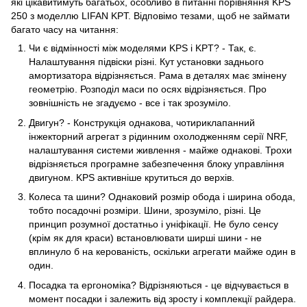
які цікавитимуть багатьох, особливо в питанні порівняння KPS
250 з моделлю LIFAN KPT. Відповімо тезами, щоб не займати
багато часу на читання:
Чи є відмінності між моделями KPS і KPT? - Так, є.
Налаштування підвіски різні. Кут установки заднього
амортизатора відрізняється. Рама в деталях має змінену
геометрію. Розподіл маси по осях відрізняється. Про
зовнішність не згадуємо - все і так зрозуміло.
Двигун? - Конструкція однакова, чотириклапанний
інжекторний агрегат з рідинним охолодженням серії NRF,
налаштування системи живлення - майже однакові. Трохи
відрізняється програмне забезпечення блоку управління
двигуном. KPS активніше крутиться до верхів.
Колеса та шини? Однаковий розмір обода і ширина обода,
тобто посадочні розміри. Шини, зрозуміло, різні. Це
принцип розумної достатньо і уніфікації. Не було сенсу
(крім як для краси) встановлювати ширші шини - не
вплинуло б на керованість, оскільки агрегати майже один в
один.
Посадка та ергономіка? Відрізняються - це відчувається в
момент посадки і залежить від зросту і комплекції райдера.