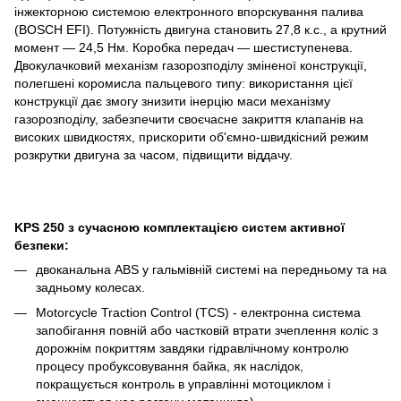
інжекторною системою електронного впорскування палива
(BOSCH EFI). Потужність двигуна становить 27,8 к.с., а крутний
момент — 24,5 Нм. Коробка передач — шестиступенева.
Двокулачковий механізм газорозподілу зміненої конструкції,
полегшені коромисла пальцевого типу: використання цієї
конструкції дає змогу знизити інерцію маси механізму
газорозподілу, забезпечити своєчасне закриття клапанів на
високих швидкостях, прискорити об'ємно-швидкісний режим
розкрутки двигуна за часом, підвищити віддачу.
KPS 250 з сучасною комплектацією систем активної
безпеки:
двоканальна ABS у гальмівній системі на передньому та на
задньому колесах.
Motorcycle Traction Control (TCS) - електронна система
запобігання повній або частковій втрати зчеплення коліс з
дорожнім покриттям завдяки гідравлічному контролю
процесу пробуксовування байка, як наслідок,
покращується контроль в управлінні мотоциклом і