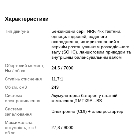
Характеристики
Тип двигуна
Бензиновий серії NRF, 4-х тактний,
одноциліндровий, водяного
охолодження, чотириклапанний з
верхнім розташуванням розподільного
валу (SOHC), ланцюговим приводом та
внутрішнім балансувальним валом
Обертовий момент,
24,5 / 7000
Нм / об.хв.
Ступінь стиснення
11,7:1
Об'єм, см3
249
Система
Акумуляторна батарея у штатній
електроживлення
комплектації MTX9AL-BS
Система
Электронне (CDI) + електростартер
запалювання
Максимальна
потужність, к.с /
27,8 / 9000
об.хв.