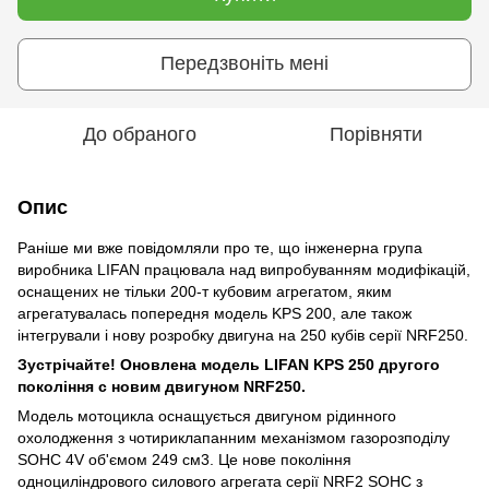
Передзвоніть мені
До обраного
Порівняти
Опис
Раніше ми вже повідомляли про те, що інженерна група
виробника LIFAN працювала над випробуванням модифікацій,
оснащених не тільки 200-т кубовим агрегатом, яким
агрегатувалась попередня модель KPS 200, але також
інтегрували і нову розробку двигуна на 250 кубів серії NRF250.
Зустрічайте! Оновлена модель LIFAN KPS 250 другого
покоління с новим двигуном NRF250.
Модель мотоцикла оснащується двигуном рідинного
охолодження з чотириклапанним механізмом газорозподілу
SOHC 4V об'ємом 249 см3. Це нове покоління
одноциліндрового силового агрегата серії NRF2 SOHC з