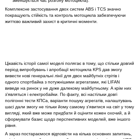
зменшується час розгону мотоцикла).
Комплексне застосування двох систем ABS і TCS значно
покращують стійкість та контроль мотоцикла забезпечуючи
життєво важливий захист в критичні моменти.
Цікавість історії самої моделі полягає в тому, що стільки довгий
період випробувань і апробації мотоцикла KPS дав змогу
вивести нові генеральні лінії для двох майбутніх стрітів і
одного спортбайка з потужнішими агрегатами, які LIFAN
виведе на ринок у не дуже далекому майбутньому. А крім них
з'являться і електробайки. По факту, всі настільки довгі
полігонні тести КПСа, варіанти пошуку агрегатів, налаштувань
шасі дали змогу не тільки йому самому з'явитися на світ у тому
вигляді, який вже може придбати й оцінити кожен охочий, а й
сформувати базис щодо перспективних моделей, вже іншого
рівня.
А зараз постараємося відповісти на кілька основних запитань,