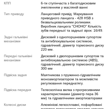
КПП
6-ти ступінчаста з багатодисковим
зчепленням у масляній ванні
Тип приводу
Ланцюговий привід. Маркування
приводного ланцюга - 428 HSB з
безвальцювальними роликами.
Виробник ланцюга "CHOHO" Кількість
зубів передньої та задньої зірок: 16/49.
Задні гальмівні
Дисковий з однопоршневим супортом
механізми
та антиблокувальною системою,
гідравлічний, діаметр тормозного диску
220 мм.
Передні гальмівні
Дисковий з двопоршневим супортом та
механізми
антиблокувальною системою (ABS),
гідравлічний, діаметр тормозного диску
300 мм
Підвіска задня
Маятникова з пружинно-гідравлічним
моноамортизатором та можливістю
регулювання переднатягу.
Підвіска передня
Телескопічна вилка з прогресивними
характеристиками (діаметр пера 36
мм) та гідравлічними амортизаторами
Колесні диски
Алюмінієві легкосплавні, пофарбовані
матовою порошковою емаллю чорного