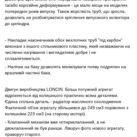
та/або корозійне деформування - це мало місце на моделях
попередніх років випуску. Також жорсткість труб, що зросла,
дозволить не розбовтуватися кріплення випускного колектора
до циліндра.
- Накладки наконечників обох вихлопних труб "під карбон"
виконані з іншого стільникового пластику, який незважаючи на
численні нагрівання і виглядатиме добре і не
сплавлятиметься.
- Наліпки на баку дозволять мінімізувати появу подряпин на
вразливій частині бака.
Двигун виробництва LONCIN. Більш потужний агрегат
відрізняється від колишнього практично всіма деталями.
Єдина спільна деталь - радіатор масляного охолодження.
Фактичний об'єм агрегату збільшився до 249 см3 порівняно з
колишніми 223 см3 (на старому моторі).
- Клапанний механізм вже чотириклапанний, а не
двоклапанний як був раніше. Ліворуч фото нового агрегату,
праворуч старого.