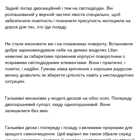
Задній ліхтар двосекційний і теж на світлодіодах. Він
розташований у верхній частині хвоста спеціально, щоб
забезпечити помітність і позначити присутність мотоцикла на
дорозі для тих, хто їде позаду.
Не стали економити ми і на покажчиках повороту. Встановили
добре зарекомендували себе на деяких моделях Lifan
невеликі за габаритами променеві корпусні поворотники з
яскравими світлодіодними елементами. Вони і практичні, і
помітні, і надійні. Гумова ніжка кріплення з хорошим радіусом
вигину дозволить їм зберегти цілісність навіть у нестандартних
ситуаціях.
Гальмівні механізми у моделі дискові на обох осях. Попереду
двопоршневий супорт, ззаду однопоршневий. Вони
залишилися без змін.
Гальмівні диски і попереду і позаду з великими прорізами для
кращого самоочищення. Цей варіант ми також обрали серед
кількох можливих, зокрема й завдяки шеститочковій конструкції