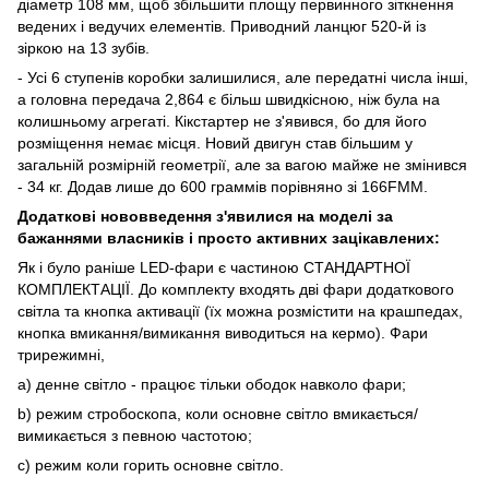
діаметр 108 мм, щоб збільшити площу первинного зіткнення
ведених і ведучих елементів. Приводний ланцюг 520-й із
зіркою на 13 зубів.
- Усі 6 ступенів коробки залишилися, але передатні числа інші,
а головна передача 2,864 є більш швидкісною, ніж була на
колишньому агрегаті. Кікстартер не з'явився, бо для його
розміщення немає місця. Новий двигун став більшим у
загальній розмірній геометрії, але за вагою майже не змінився
- 34 кг. Додав лише до 600 граммів порівняно зі 166FMM.
Додаткові нововведення з'явилися на моделі за
бажаннями власників і просто активних зацікавлених:
Як і було раніше LED-фари є частиною СТАНДАРТНОЇ
КОМПЛЕКТАЦІЇ. До комплекту входять дві фари додаткового
світла та кнопка активації (їх можна розмістити на крашпедах,
кнопка вмикання/вимикання виводиться на кермо). Фари
трирежимні,
a) денне світло - працює тільки ободок навколо фари;
b) режим стробоскопа, коли основне світло вмикається/
вимикається з певною частотою;
c) режим коли горить основне світло.