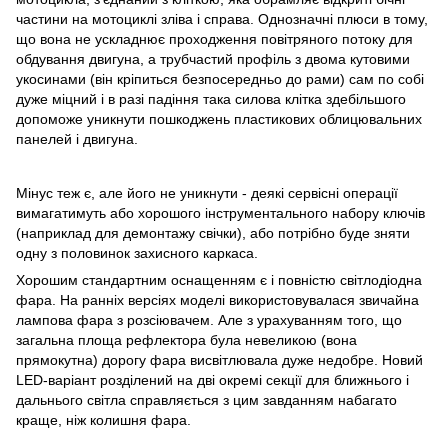
частини на мотоциклі зліва і справа. Однозначні плюси в тому,
що вона не ускладнює проходження повітряного потоку для
обдування двигуна, а трубчастий профіль з двома кутовими
укосинами (він кріпиться безпосередньо до рами) сам по собі
дуже міцний і в разі падіння така силова клітка здебільшого
допоможе уникнути пошкоджень пластикових облицювальних
панелей і двигуна.
Мінус теж є, але його не уникнути - деякі сервісні операції
вимагатимуть або хорошого інструментального набору ключів
(наприклад для демонтажу свічки), або потрібно буде зняти
одну з половинок захисного каркаса.
Хорошим стандартним оснащенням є і повністю світлодіодна
фара. На ранніх версіях моделі використовувалася звичайна
лампова фара з розсіювачем. Але з урахуванням того, що
загальна площа рефлектора була невеликою (вона
прямокутна) дорогу фара висвітлювала дуже недобре. Новий
LED-варіант розділений на дві окремі секції для ближнього і
дальнього світла справляється з цим завданням набагато
краще, ніж колишня фара.