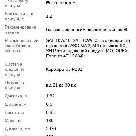
Тип запуску
Електростартер
двигуна
Бак мастила в
1.2
двигуні, л
Рекомендоване
Бензин з октановим числом не менше 95
пальне
Рекомендований
SAE 10W/40; SAE 10W/30 в залежності від
клас в'язкості
сезонності JASO MA 2; API не нижче SG,
мастила
SH Рекомендований продукт: MOTOREX
Formula 4T 10W40
Система
живлення
Карбюратор PZ32
двигуна
Потужність
від 21 до 30 к.с
двигуна
Довжина, м.
1,82
Ширина, м.
0.6
Висота, м.
0.88
Маса, кг
169
Довжина, мм.
2070