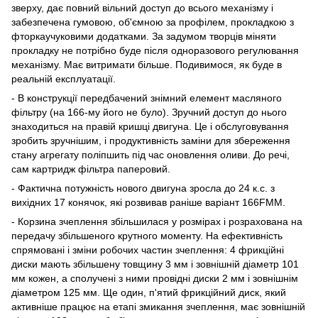
зверху, дає повний вільний доступ до всього механізму і
забезпечена гумовою, об'ємною за профілем, прокладкою з
фторкаучуковими додатками. За задумом творців міняти
прокладку не потрібно буде після одноразового регулювання
механізму. Має витримати більше. Подивимося, як буде в
реальній експлуатації.
- В конструкції передбачений знімний елемент масляного
фільтру (на 166-му його не було). Зручний доступ до нього
знаходиться на правій кришці двигуна. Це і обслуговування
зробить зручнішим, і продуктивність заміни для збереження
стану агрегату поліпшить під час оновлення оливи. До речі,
сам картридж фільтра паперовий.
- Фактична потужність нового двигуна зросла до 24 к.с. з
вихідних 17 конячок, які розвивав раніше варіант 166FMM.
- Корзина зчеплення збільшилася у розмірах і розрахована на
передачу збільшеного крутного моменту. На ефективність
спрямовані і зміни робочих частин зчеплення: 4 фрикційні
диски мають збільшену товщину 3 мм і зовнішній діаметр 101
мм кожен, а сполучені з ними провідні диски 2 мм і зовнішнім
діаметром 125 мм. Ще один, п'ятий фрикційний диск, який
активніше працює на етапі змикання зчеплення, має зовнішній