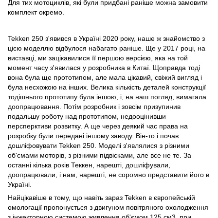
Для тих мотоциклів, які були придбані раніше можна замовити
комплект окремо.
Tekken 250 з'явився в Україні 2020 року, наше ж знайомство з
цією моделлю відбулося набагато раніше. Ще у 2017 році, на
виставці, ми зацікавилися її першою версією, яка на той
момент часу з'явилася у розробника в Китаї. Щоправда тоді
вона була ще прототипом, але мала цікавий, свіжий вигляд і
була несхожою на інших. Велика кількість деталей конструкції
тодішнього прототипу була іншою, і, на наш погляд, вимагала
доопрацювання. Потім розробник і зовсім призупинив
подальшу роботу над прототипом, недооцінивши
персперктиви розвитку. А ще через деякий час права на
розробку були передані іншому заводу. Він-то і почав
дошліфовувати Tekken 250. Моделі з'являлися з різними
об'ємами моторів, з різними підвісками, але все не те. За
останні кілька років Теккен, нарешті, дошліфували,
доопрацювали, і нам, нарешті, не соромно представити його в
Україні.
Найцікавіше в тому, що навіть зараз Tekken в європейській
омологації пропонується з двигуном повітряного охолодження
з інжекторною системою живлення об'ємом 125 см3, при