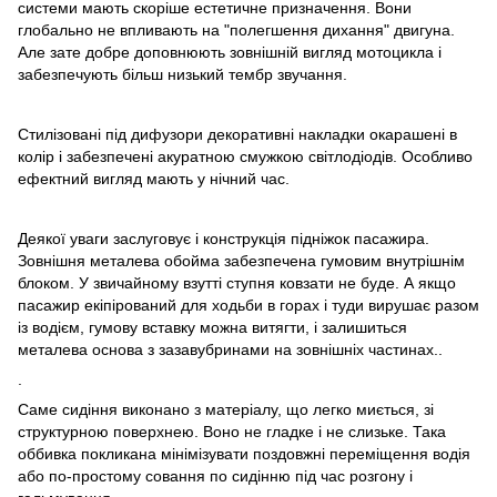
системи мають скоріше естетичне призначення. Вони
глобально не впливають на "полегшення дихання" двигуна.
Але зате добре доповнюють зовнішній вигляд мотоцикла і
забезпечують більш низький тембр звучання.
Стилізовані під дифузори декоративні накладки окарашені в
колір і забезпечені акуратною смужкою світлодіодів. Особливо
ефектний вигляд мають у нічний час.
Деякої уваги заслуговує і конструкція підніжок пасажира.
Зовнішня металева обойма забезпечена гумовим внутрішнім
блоком. У звичайному взутті ступня ковзати не буде. А якщо
пасажир екіпірований для ходьби в горах і туди вирушає разом
із водієм, гумову вставку можна витягти, і залишиться
металева основа з зазавубринами на зовнішніх частинах..
.
Саме сидіння виконано з матеріалу, що легко миється, зі
структурною поверхнею. Воно не гладке і не слизьке. Така
оббивка покликана мінімізувати поздовжні переміщення водія
або по-простому совання по сидінню під час розгону і