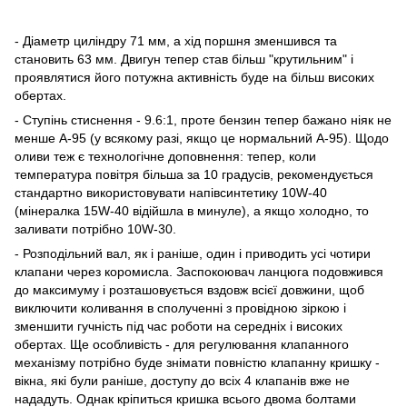
- Діаметр циліндру 71 мм, а хід поршня зменшився та
становить 63 мм. Двигун тепер став більш "крутильним" і
проявлятися його потужна активність буде на більш високих
обертах.
- Ступінь стиснення - 9.6:1, проте бензин тепер бажано ніяк не
менше A-95 (у всякому разі, якщо це нормальний А-95). Щодо
оливи теж є технологічне доповнення: тепер, коли
температура повітря більша за 10 градусів, рекомендується
стандартно використовувати напівсинтетику 10W-40
(мінералка 15W-40 відійшла в минуле), а якщо холодно, то
заливати потрібно 10W-30.
- Розподільний вал, як і раніше, один і приводить усі чотири
клапани через коромисла. Заспокоювач ланцюга подовжився
до максимуму і розташовується вздовж всієї довжини, щоб
виключити коливання в сполученні з провідною зіркою і
зменшити гучність під час роботи на середніх і високих
обертах. Ще особливість - для регулювання клапанного
механізму потрібно буде знімати повністю клапанну кришку -
вікна, які були раніше, доступу до всіх 4 клапанів вже не
нададуть. Однак кріпиться кришка всього двома болтами