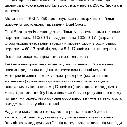
цьому за ціною набагато більшою, ніж у нас за 250-ку (вони є в
мережі).
Мотоцикл TEKKEN 250 пропонується на покришках з більш
дорожнім малюнком, так званий Dual Sport.
Dual Sport версія оснащується більш універсальними шинами:
передня шина 110/90-17", задня шина 130/80-17" (варіант
Cross укомплектований зубастим протектором з розмірами:
передня 4.60-17 дюймів, задня 5.1-17 дюймів - така версія).
Все інше, зокрема і ціна - повністю однакова.
Tekken - відокремлена модель у нашій лінійці. Вона цікава
насамперед своїм опціоном, несхожим на інші моделі
мотоциклів зовнішнім виглядом, розміром (мотоцикл не
маленький) і деякими їздовими особливостями завдяки
однаковим типорозмірам (17 дюймів) переднього і заднього
коліс. Для того, щоб у Вас з'явилося більше розуміння в цьому
питанні ми окреслимо основні особливості нижче за текстом, а
вже детальніше у відеоогляді.
Радіатор масляного охолодження розташований досить
високо, щоб звести до мінімуму ушкодження від можливих
"прилітають подаруночків" з під переднього колеса під час їзди