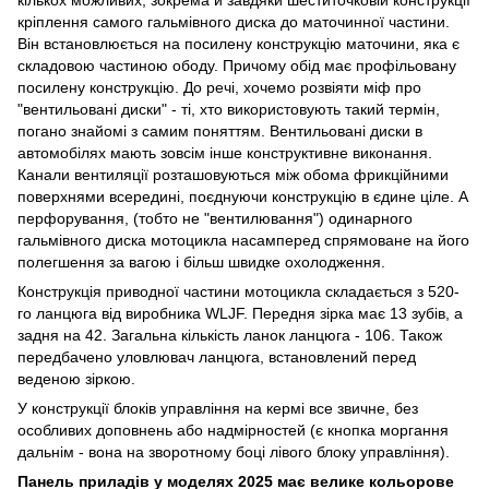
кріплення самого гальмівного диска до маточинної частини.
Він встановлюється на посилену конструкцію маточини, яка є
складовою частиною ободу. Причому обід має профільовану
посилену конструкцію. До речі, хочемо розвіяти міф про
"вентильовані диски" - ті, хто використовують такий термін,
погано знайомі з самим поняттям. Вентильовані диски в
автомобілях мають зовсім інше конструктивне виконання.
Канали вентиляції розташовуються між обома фрикційними
поверхнями всередині, поєднуючи конструкцію в єдине ціле. А
перфорування, (тобто не "вентилювання") одинарного
гальмівного диска мотоцикла насамперед спрямоване на його
полегшення за вагою і більш швидке охолодження.
Конструкція приводної частини мотоцикла складається з 520-
го ланцюга від виробника WLJF. Передня зірка має 13 зубів, а
задня на 42. Загальна кількість ланок ланцюга - 106. Також
передбачено уловлювач ланцюга, встановлений перед
веденою зіркою.
У конструкції блоків управління на кермі все звичне, без
особливих доповнень або надмірностей (є кнопка моргання
дальнім - вона на зворотному боці лівого блоку управління).
Панель приладів у моделях 2025 має велике кольорове