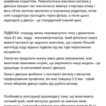
гравійним покриттям. Повнопоточна масляна система у
двигуна працює так: маслонасос викачує з картера оливу і
весь об'єм нагнітає виключно в порожнину радіатора, потім
олія з радіатора проходить через фільтр, а після цього
надходить у двигун - це стандартний повний цикл.
ПІДВІСКА: спереду вилка перевернутого типу з діаметром
пера 41 мм, ззаду - моноамортизатор, який кріпиться через
важелі прогресії до заднього маятника, що сприяє більшій
амплітуді ходу задньої підвіски під час їзди пересіченою
місцевістю.
Також ми приділили значну увагу двом замовленим, але
винятково важливим опціям, що вирізняють нашу модель - це
крашпеди та металевий захист двигуна.
Захист двигуна зроблено з листового металу з вигнутим
перфорованим профілем, він має товщину 2,9 мм - такий
точно вбереже двигун навіть від грубого впливу.
Особливість конструкції крашпедів у тому, що вони мають
силовий край, який виступає далеко за зовнішні межі
мотоцикла, з'єднаний з кліткою, яка обрамляє відкриті бічні