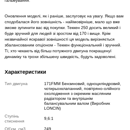
гальмування.
Оновлення моделі, як і раніше, заслуговує на увагу. Якщо вам
сподобалася його зовнішність - найімовірніше, мало що вже
зможе зупинити вас від покупки. Теккен 250 досить великий і
буде зручний для людей зі зростом від 170 і вище. Крім
незвичайної яскравої зовнішності ця модель вирізняється
збалансованим опціоном - Теккен функціональний і зручний.
Ті, хто чекають від більш потужного двигуна покращенуї
динаміку та трохи збільшену швидкість, будуть задоволені.
Характеристики
Тип двигуна
171FMM Бензиновий, одноциліндровий,
чотирьохклапанний, повітряно-олійного
охолодження з окремим масляним
радіатором та внутрішнім
балансувальним валом (Виробник
LONCIN)
Ступінь
9,6:1
стиснення
Об'єм, см3
249