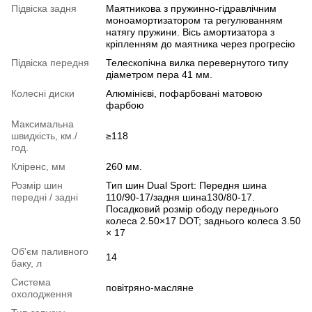
Підвіска задня
Маятникова з пружинно-гідравлічним
моноамортизатором та регулюванням
натягу пружини. Вісь амортизатора з
кріпленням до маятника через прогресію
Підвіска передня
Телескопічна вилка перевернутого типу
діаметром пера 41 мм.
Колесні диски
Алюмінієві, пофарбовані матовою
фарбою
Максимальна
швидкість, км./
≥118
год.
Кліренс, мм
260 мм.
Розмір шин
Тип шин Dual Sport: Передня шина
передні / задні
110/90-17/задня шина130/80-17.
Посадковий розмір ободу переднього
колеса 2.50×17 DOT; заднього колеса 3.50
× 17
Об'єм паливного
14
баку, л
Система
повітряно-масляне
охолодження