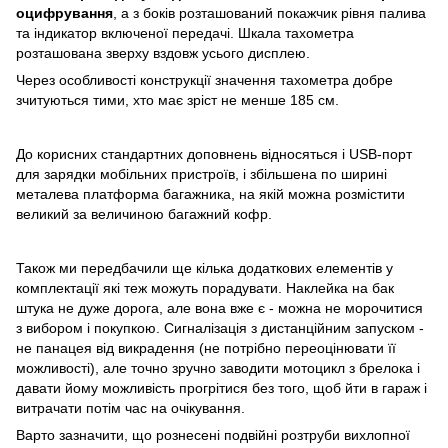
оцифрування
, а з боків розташований покажчик рівня палива
та індикатор включеної передачі. Шкала тахометра
розташована зверху вздовж усього дисплею.
Через особливості конструкції значення тахометра добре
зчитуються тими, хто має зріст не менше 185 см.
До корисних стандартних доповнень відносяться і USB-порт
для зарядки мобільних пристроїв, і збільшена по ширині
металева платформа багажника, на якій можна розмістити
великий за величиною багажний кофр.
Також ми передбачили ще кілька додаткових елементів у
комплектації які теж можуть порадувати. Наклейка на бак
штука не дуже дорога, але вона вже є - можна не морочитися
з вибором і покупкою. Сигналізація з дистанційним запуском -
не панацея від викрадення (не потрібно переоцінювати її
можливості), але точно зручно заводити мотоцикл з брелока і
давати йому можливість прогрітися без того, щоб йти в гараж і
витрачати потім час на очікування.
Варто зазначити, що рознесені подвійні розтруби вихлопної