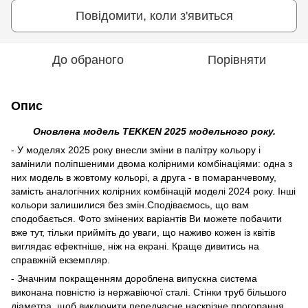
Повідомити, коли з'явиться
До обраного
Порівняти
Опис
Оновлена модель TEKKEN 2025 модельного року.
- У моделях 2025 року внесли зміни в палітру кольору і
замінили поліпшеними двома колірними комбінаціями: одна з
них модель в жовтому кольорі, а друга - в помаранчевому,
замість аналогічних колірних комбінацій моделі 2024 року. Інші
кольори залишилися без змін.Сподіваємось, що вам
сподобається. Фото змінених варіантів Ви можете побачити
вже тут, тільки прийміть до уваги, що наживо кожен із квітів
виглядає ефектніше, ніж на екрані. Краще дивитись на
справжній екземпляр.
- Значним покращенням дороблена випускна система
виконана повністю із нержавіючої сталі. Стінки труб більшого
діаметра, щоб виключити передчасне наскрізне прогорання