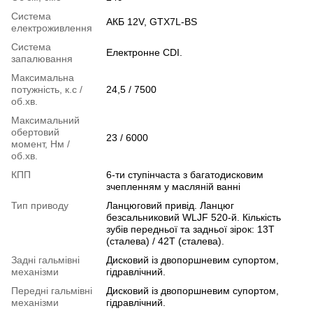
Система
АКБ 12V, GTX7L-BS
електроживлення
Система
Електронне CDI.
запалювання
Максимальна
потужність, к.с /
24,5 / 7500
об.хв.
Максимальний
обертовий
23 / 6000
момент, Нм /
об.хв.
КПП
6-ти ступінчаста з багатодисковим
зчепленням у масляній ванні
Тип приводу
Ланцюговий привід. Ланцюг
безсальниковий WLJF 520-й. Кількість
зубів передньої та задньої зірок: 13T
(сталева) / 42T (сталева).
Задні гальмівні
Дисковий із двопоршневим супортом,
механізми
гідравлічний.
Передні гальмівні
Дисковий із двопоршневим супортом,
механізми
гідравлічний.