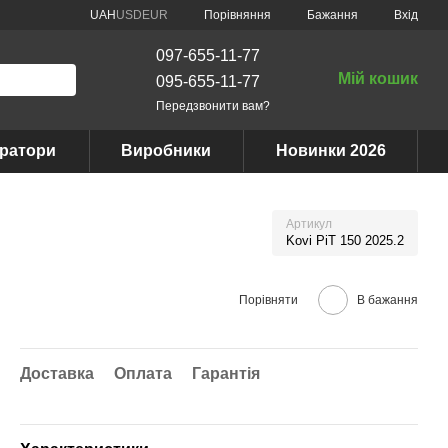
Порівняння
UAH
USD
EUR
Бажання
Вхід
097-655-11-77
Мій кошик
095-655-11-77
Передзвонити вам?
ератори
Виробники
Новинки 2026
Артикул
Kovi PiT 150 2025.2
Порівняти
В бажання
Доставка
Оплата
Гарантія