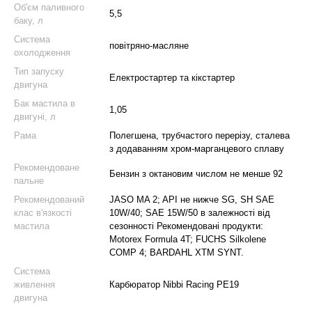
Об'єм паливного
5,5
баку, л
Система
повітряно-масляне
охолодження
Тип запуску
Електростартер та кікстартер
двигуна
Бак мастила в
1,05
двигуні, л
Рама
Полегшена, трубчастого перерізу, сталева
з додаванням хром-марганцевого сплаву
Рекомендоване
Бензин з октановим числом не менше 92
пальне
Рекомендований
JASO MA 2; API не нижче SG, SH SAE
клас в'язкості
10W/40; SAE 15W/50 в залежності від
мастила
сезонності Рекомендовані продукти:
Motorex Formula 4T; FUCHS Silkolene
COMP 4; BARDAHL XTM SYNT.
Система
живлення
Карбюратор Nibbi Racing PE19
двигуна