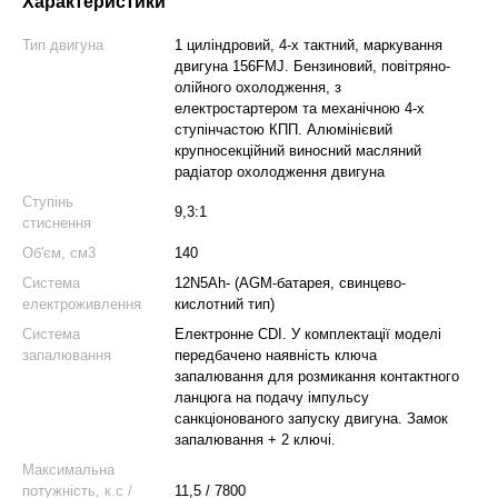
Характеристики
Тип двигуна
1 циліндровий, 4-х тактний, маркування
двигуна 156FMJ. Бензиновий, повітряно-
олійного охолодження, з
електростартером та механічною 4-х
ступінчастою КПП. Алюмінієвий
крупносекційний виносний масляний
радіатор охолодження двигуна
Ступінь
9,3:1
стиснення
Об'єм, см3
140
Система
12N5Ah- (AGM-батарея, свинцево-
електроживлення
кислотний тип)
Система
Електронне СDI. У комплектації моделі
запалювання
передбачено наявність ключа
запалювання для розмикання контактного
ланцюга на подачу імпульсу
санкціонованого запуску двигуна. Замок
запалювання + 2 ключі.
Максимальна
потужність, к.с /
11,5 / 7800