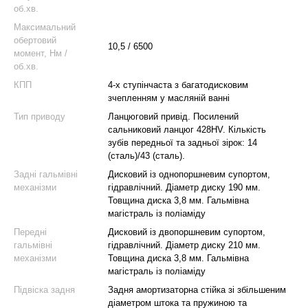
об.хв.
Максимальний
обертовий
10,5 / 6500
момент, Нм /
об.хв.
КПП
4-х ступінчаста з багатодисковим
зчепленням у масляній ванні
Тип приводу
Ланцюговий привід. Посилений
сальниковий ланцюг 428HV. Кількість
зубів передньої та задньої зірок: 14
(сталь)/43 (сталь).
Задні гальмівні
Дисковий із однопоршневим супортом,
механізми
гідравлічний. Діаметр диску 190 мм.
Товщина диска 3,8 мм. Гальмівна
магістраль із поліаміду
Передні
Дисковий із двопоршневим супортом,
гальмівні
гідравлічний. Діаметр диску 210 мм.
механізми
Товщина диска 3,8 мм. Гальмівна
магістраль із поліаміду
Підвіска задня
Задня амортизаторна стійка зі збільшеним
діаметром штока та пружиною та