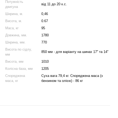
Потужність
від 11 до 20 к.с.
двигуна
Ширина, м.
0,46
Висота, м.
0.67
Маса, кг
95
Довжина, мм.
1780
Ширина, мм.
770
Висота по сідлу,
850 мм - для варіанту на шинах 17'' та 14''
мм
Висота, мм
1010
Колісна база, мм
1205
Споряджена
Суха вага 79,4 кг. Споряджена маса (з
маса, кг
бензином та олією) - 86 кг