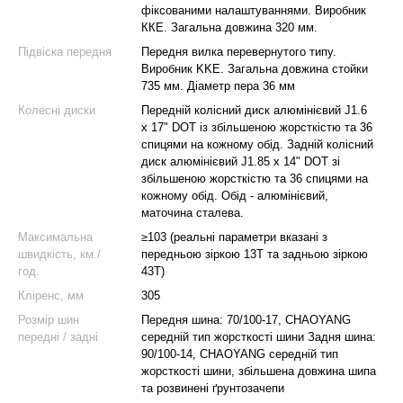
фіксованими налаштуваннями. Виробник
ККЕ. Загальна довжина 320 мм.
Підвіска передня
Передня вилка перевернутого типу.
Виробник KKE. Загальна довжина стойки
735 мм. Діаметр пера 36 мм
Колесні диски
Передній колісний диск алюмінієвий J1.6
х 17" DOT із збільшеною жорсткістю та 36
спицями на кожному обід. Задній колісний
диск алюмінієвий J1.85 х 14" DOT зі
збільшеною жорсткістю та 36 спицями на
кожному обід. Обід - алюмінієвий,
маточина сталева.
Максимальна
≥103 (реальні параметри вказані з
швидкість, км./
передньою зіркою 13T та задньою зіркою
год.
43T)
Кліренс, мм
305
Розмір шин
Передня шина: 70/100-17, CHAOYANG
передні / задні
середній тип жорсткості шини Задня шина:
90/100-14, CHAOYANG середній тип
жорсткості шини, збільшена довжина шипа
та розвинені ґрунтозачепи