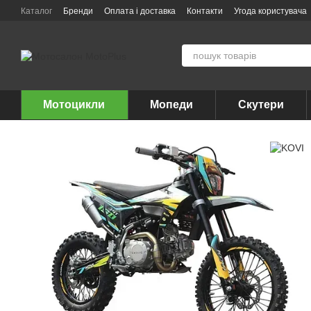
Перейти до основного контенту
Каталог
Бренди
Оплата і доставка
Контакти
Угода користувача
Мотоцикли
Мопеди
Скутери