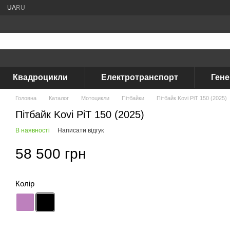
UA
RU
Квадроцикли
Електротранспорт
Ген
Головна
Каталог
Мотоцикли
Пітбайки
Пітбайк Kovi PiT 150 (2025)
Пітбайк Kovi PiT 150 (2025)
В наявності
Написати відгук
58 500 грн
Колір