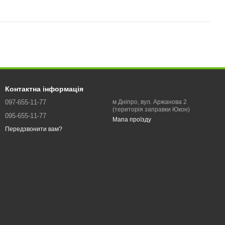
Контактна інформація
097-655-11-77
м Дніпро, вул. Аржанова 2
(територія заправки Юкон)
095-655-11-77
Мапа проїзду
Передзвонити вам?