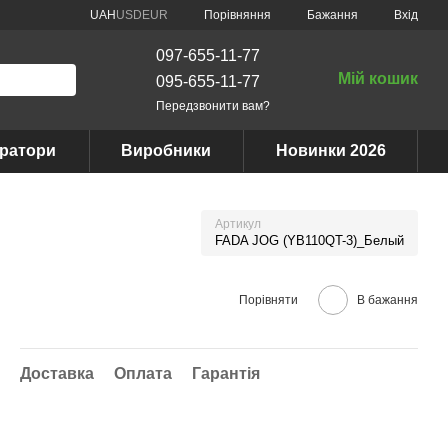
Порівняння
UAH
USD
EUR
Бажання
Вхід
097-655-11-77
Мій кошик
095-655-11-77
Передзвонити вам?
ератори
Виробники
Новинки 2026
Артикул
FADA JOG (YB110QT-3)_Белый
Порівняти
В бажання
Доставка
Оплата
Гарантія