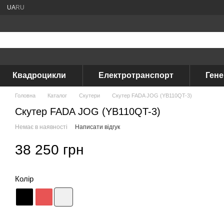
UA
RU
Квадроцикли
Електротранспорт
Ген
Головна
Каталог
Скутери
Скутер FADA JOG (YB110QT-3)
Скутер FADA JOG (YB110QT-3)
Немає в наявності
Написати відгук
38 250 грн
Колір