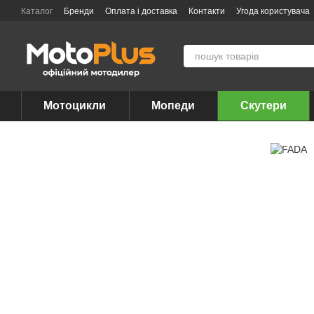
Перейти до основного контенту
Каталог
Бренди
Оплата і доставка
Контакти
Угода користувача
Мотоцикли
Мопеди
Скутери