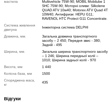
мастила
Multivehicle 75W-90; MOBIL Mobilube 1
SHC 75W-90; Моторні оливи: Silkolene
QUAD ATV 10w40; Motorex ATV Quad 4T
10W40; Антифризи: HEPU G11;
RAVENOL HTC Protect G11 Concentrate.
Система живлення
Інжекторна система DELPHI
двигуна
Довжина, мм.
Загальна довжина транспортного
засобу – 2 450; Передня звис - 380;
Задній - 495
Ширина, мм.
Загальна ширина транспортного засобу
– 1 246; Ширина передньої колії –
1010; Ширина задньої колії - 970
Висота, мм
1 440
Колісна база, мм
1500
Споряджена маса,
435
кг
Відгуки