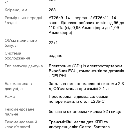
кг
Кліренс, мм
288
Розмір шин передні
AT26×9–14 – передні / AT26×11–14 –
/ задні
задні. Діапазон робочих тисків від 96 до
110 кПа (від 0,95 Атмосфери до 1,09
Атмосфери).
Об'єм паливного
22+1
баку, л
Система
водяне
охолодження
Тип запуску двигуна
Електронне (CDI) із електростартером.
Виробник ECU, компонентів та датчиків
- DELPHI
Бак мастила в
Загальна ємність масляної системи 2,3
двигуні, л
л; Об'єм масла при заміні 2.1 л.
Рама
Просторова, з двома силовими
поперечками, із сталі E235-C
Рекомендоване
бензин із октановим числом 92 і вище
пальне
Рекомендований
Трансмісійні масла для КПП та
клас в'язкості
диференціалів: Castrol Syntrans