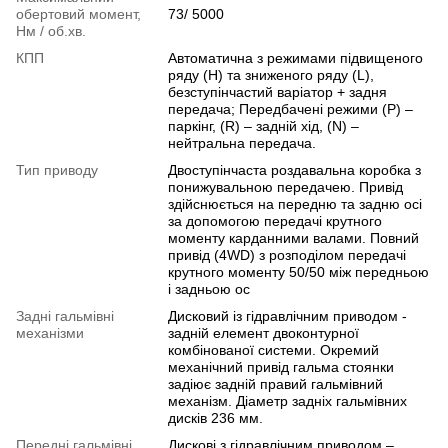
обертовий момент,
73/ 5000
Нм / об.хв.
КПП
Автоматична з режимами підвищеного
ряду (H) та зниженого ряду (L),
безступінчастий варіатор + задня
передача; Передбачені режими (P) –
паркінг, (R) – задній хід, (N) –
нейтральна передача.
Тип приводу
Двоступінчаста роздавальна коробка з
понижувальною передачею. Привід
здійснюється на передню та задню осі
за допомогою передачі крутного
моменту карданними валами. Повний
привід (4WD) з розподілом передачі
крутного моменту 50/50 між передньою
і задньою ос
Задні гальмівні
Дисковий із гідравлічним приводом -
механізми
задній елемент двоконтурної
комбінованої системи. Окремий
механічний привід гальма стоянки
задіює задній правий гальмівний
механізм. Діаметр задніх гальмівних
дисків 236 мм.
Передні гальмівні
Дискові з гідравлічним приводом –