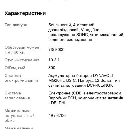
Характеристики
Тип двигуна
Бензиновий, 4-х тактний,
двоциліндровий, V-подібне
розташування SOHC, чотириклапанний,
водяного охолодження
Обертовий момент,
73/ 5000
Нм / об.хв.
Ступінь стиснення
10.3:1
Об'єм, см3
800
Система
Акумуляторна батарея DYNAVOLT
електроживлення
MG20HL-BS-C. Напруга 12 Вольт. Тип
свічки запалювання DCPR8E/NGK
Система
Електронне (CDI) із електростартером.
запалювання
Виробник ECU, компонентів та датчиків
- DELPHI
Максимальна
потужність, к.с /
49 / 6700
об.хв.
Максимальний