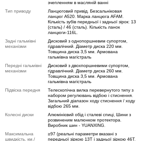
зчепленням в масляній ванні
Тип приводу
Ланцюговий привід. Безсальніковая
ланцюг A520. Марка ланцюга AFAM.
Кількість зубів передньої і задньої зірок: 13
(сталь) / 46 (сталь). Кількість ланок
ланцюги-116L.
Задні гальмівні
Дисковий з однопоршневим супортом,
механізми
гідравлічний. Діаметр диска 220 мм.
Товщина диска 3,5 мм. Армована
гальмівна магістраль
Передні гальмівні
Дисковий з двохпоршневими супортом,
механізми
гідравлічний. Діаметр диска 260 мм.
Товщина диска 3,5 мм. Армована
гальмівна магістраль
Підвіска передня
Телескопічна вилка перевернутого типу з
набором регулювань відбою і стиснення.
Загальний діапазон ходу стиснення / ходу
відбою 265 мм.
Колесні диски
Алюмінієвий обід і сталеві спиці, Шини з
розвиненим малюнком протектора.
Виробник шин - YUANXING.
Максимальна
≥97 (реальні параметри вказані з
швидкість, км./
передньої зіркою 13T і задньої зіркою 46T.