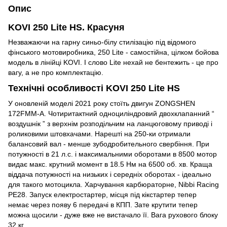
Опис
KOVI 250 Lite HS. Красуня
Незважаючи на гарну синьо-білу стилізацію під відомого
фінського мотовиробника, 250 Lite - самостійна, цілком бойова
модель в лінійці KOVI. І слово Lite нехай не бентежить - це про
вагу, а не про комплектацію.
Технічні особливості KOVI 250 Lite HS
У оновленій моделі 2021 року стоїть двигун ZONGSHEN
172FMM-A. Чотиритактний одноциліндровий двохклапанний “
воздушнік ” з верхнім розподільчим на ланцюговому приводі і
роликовими штовхачами. Нарешті на 250-ки отримали
балансовий вал - менше зубодробительного свербіння. При
потужності в 21 л.с. і максимальними оборотами в 8500 мотор
видає макс. крутний момент в 18.5 Нм на 6500 об. хв. Краща
віддача потужності на низьких і середніх оборотах - ідеально
для такого мотоцикла. Харчування карбюраторне, Nibbi Racing
PE28. Запуск електростартер, місця під кікстартер тепер
немає через появу 6 передачі в КПП. Зате крутити тепер
можна щосили - дуже вже не вистачало її. Вага рухового блоку
32 кг.