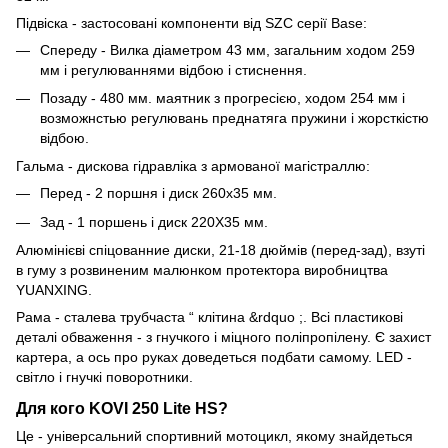
Підвіска - застосовані компоненти від SZC серії Base:
Спереду - Вилка діаметром 43 мм, загальним ходом 259
мм і регулюваннями відбою і стиснення.
Позаду - 480 мм. маятник з прогресією, ходом 254 мм і
возможнстью регулювань преднатяга пружини і жорсткістю
відбою.
Гальма - дискова гідравліка з армованої магістраллю:
Перед - 2 поршня і диск 260х35 мм.
Зад - 1 поршень і диск 220Х35 мм.
Алюмінієві спіцованние диски, 21-18 дюймів (перед-зад), взуті
в гуму з розвиненим малюнком протектора виробництва
YUANXING.
Рама - сталева трубчаста “ клітина &rdquo ;. Всі пластикові
деталі обваження - з гнучкого і міцного поліпропілену. Є захист
картера, а ось про руках доведеться подбати самому. LED -
світло і гнучкі поворотники.
Для кого KOVI 250 Lite HS?
Це - універсальний спортивний мотоцикл, якому знайдеться