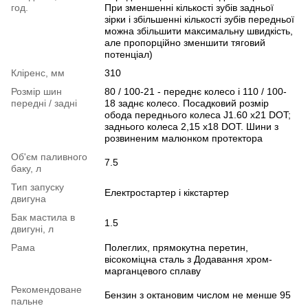
год.
При зменшенні кількості зубів задньої
зірки і збільшенні кількості зубів передньої
можна збільшити максимальну швидкість,
але пропорційно зменшити тяговий
потенціал)
Кліренс, мм
310
Розмір шин
80 / 100-21 - переднє колесо і 110 / 100-
передні / задні
18 заднє колесо. Посадковий розмір
обода переднього колеса J1.60 х21 DOT;
заднього колеса 2,15 х18 DOT. Шини з
розвиненим малюнком протектора
Об'єм паливного
7.5
баку, л
Тип запуску
Електростартер і кікстартер
двигуна
Бак мастила в
1.5
двигуні, л
Рама
Полеглих, прямокутна перетин,
вісокоміцна сталь з Додавання хром-
марганцевого сплаву
Рекомендоване
Бензин з октановим числом не менше 95
пальне