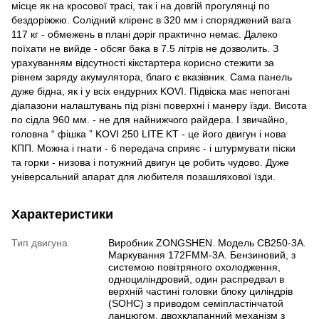
місце як на кросової трасі, так і на довгій прогулянці по
бездоріжжю. Солідний кліренс в 320 мм і споряджений вага
117 кг - обмежень в плані доріг практично немає. Далеко
поїхати не вийде - обсяг бака в 7.5 літрів не дозволить. З
урахуванням відсутності кікстартера корисно стежити за
рівнем заряду акумулятора, благо є вказівник. Сама панель
дуже бідна, як і у всіх ендурних KOVI. Підвіска має непогані
діапазони налаштувань під різні поверхні і манеру їзди. Висота
по сідла 960 мм. - не для найнижчого райдера. І звичайно,
головна “ фішка ” KOVI 250 LITE KT - це його двигун і нова
КПП. Можна і гнати - 6 передача сприяє - і штурмувати піски
та горки - низова і потужний двигун це робить чудово. Дуже
універсальний апарат для любителя позашляхової їзди.
Характеристики
Тип двигуна
Виробник ZONGSHEN. Модель CB250-3A.
Маркування 172FMM-3A. Бензиновий, з
системою повітряного охолодження,
одноциліндровий, один распредвал в
верхній частині головки блоку циліндрів
(SOHC) з приводом семіпластінчатой ​​
ланцюгом, двохклапанний механізм з