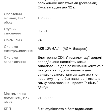
роликовими штовхачами (рокерами).
Суха вага двигуна 32 кг.
Обертовий
момент, Нм /
18/6500
об.хв.
Ступінь
9,25:1
стиснення
Об'єм, см3
249
Система
АКБ 12V 6А / h (AGM-батарея).
електроживлення
Система
Електронне СDI. У комплектації моделі
запалювання
передбачено наявність ключа
запалювання для розмикання контактної
ланцюга на подачу імпульсу для
санкціонованого запуску двигуна (по-
простому - тупо без наявності ключа в
замку запалювання і просто "з ніжки"
двигун
Максимальна
потужність, к.с /
21 / 8500
об.хв.
КПП
5-ти ступінчаста з багатодисковим