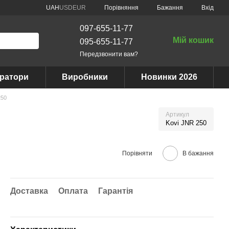
Порівняння
UAH
USD
EUR
Бажання
Вхід
097-655-11-77
Мій кошик
095-655-11-77
Передзвонити вам?
ератори
Виробники
Новинки 2026
250
Артикул
Kovi JNR 250
Порівняти
В бажання
Доставка
Оплата
Гарантія