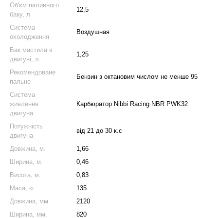
Об'єм паливного
12,5
баку, л
Система
Воздушная
охолодження
Бак мастила в
1,25
двигуні, л
Рекомендоване
Бензин з октановим числом не менше 95
пальне
Система
живлення
Карбюратор Nibbi Racing NBR PWK32
двигуна
Потужність
від 21 до 30 к.с
двигуна
Довжина, м.
1,66
Ширина, м.
0,46
Висота, м.
0,83
Маса, кг
135
Довжина, мм.
2120
Ширина, мм.
820