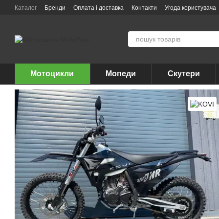
Перейти до основного контенту
Каталог
Бренди
Оплата і доставка
Контакти
Угода користувача
Мотоцикли
Мопеди
Скутери