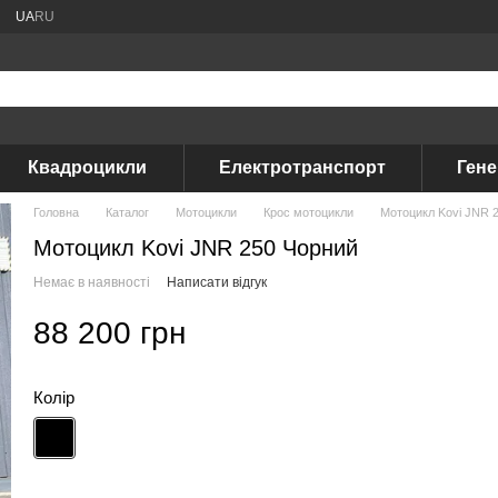
UA
RU
Квадроцикли
Електротранспорт
Ген
Головна
Каталог
Мотоцикли
Крос мотоцикли
Мотоцикл Kovi JNR 
Мотоцикл Kovi JNR 250 Чорний
Немає в наявності
Написати відгук
88 200 грн
Колір