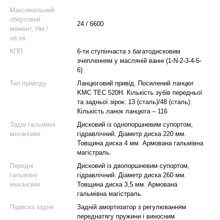
Максимальний
обертовий
24 / 6600
момент, Нм /
об.хв.
КПП
6-ти ступінчаста з багатодисковим
зчепленням у масляній ванні (1-N-2-3-4-5-
6)
Тип приводу
Ланцюговий привід. Посилений ланцюг
KMC TEC 520H. Кількість зубів передньої
та задньої зірок: 13 (сталь)/48 (сталь).
Кількість ланок ланцюга – 116
Задні гальмівні
Дисковий із однопоршневим супортом,
механізми
гідравлічний. Діаметр диска 220 мм.
Товщина диска 4 мм. Армована гальмівна
магістраль.
Передні
Дисковий із двопоршневим супортом,
гальмівні
гідравлічний. Діаметр диска 260 мм.
механізми
Товщина диска 3,5 мм. Армована
гальмівна магістраль.
Підвіска задня
Задній амортизатор з регулюванням
переднатягу пружини і виносним