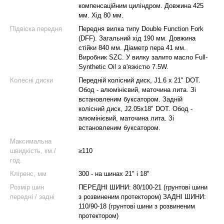
компенсаційним циліндром. Довжина 425
мм. Хід 80 мм.
Підвіска передня
Передня вилка типу Double Function Fork
(DFF). Загальний хід 190 мм. Довжина
стійки 840 мм. Діаметр пера 41 мм.
Виробник SZC. У вилку залито масло Full-
Synthetic Oil з в'язкістю 7.5W.
Колесні диски
Передній колісний диск, J1.6 х 21" DOT.
Обод - алюмінієвий, маточина лита. Зі
встановленим буксатором. Задній
колісний диск, J2.05х18" DOT. Обод -
алюмінієвий, маточина лита. Зі
встановленим буксатором.
Максимальна
швидкість, км./
≥110
год.
Кліренс, мм
300 - на шинах 21" і 18"
Розмір шин
ПЕРЕДНІ ШИНИ: 80/100-21 (грунтові шини
передні / задні
з розвиненим протектором) ЗАДНІ ШИНИ:
110/90-18 (грунтові шини з розвиненим
протектором)