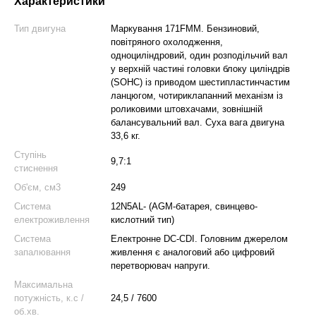
Характеристики
Тип двигуна
Маркування 171FMM. Бензиновий,
повітряного охолодження,
одноциліндровий, один розподільчий вал
у верхній частині головки блоку циліндрів
(SOHC) із приводом шестипластинчастим
ланцюгом, чотириклапанний механізм із
роликовими штовхачами, зовнішній
балансувальний вал. Суха вага двигуна
33,6 кг.
Ступінь
9,7:1
стиснення
Об'єм, см3
249
Система
12N5AL- (AGM-батарея, свинцево-
електроживлення
кислотний тип)
Система
Електронне DC-СDI. Головним джерелом
запалювання
живлення є аналоговий або цифровий
перетворювач напруги.
Максимальна
потужність, к.с /
24,5 / 7600
об.хв.