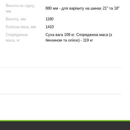
Висота по сідлу,
880 мм - для варіанту на шинах 21'' та 18''
мм
Висота, мм
1180
Колісна база, мм
1410
Споряджена
Суха вага 109 кг. Споряджена маса (з
маса, кг
бензином та олією) - 119 кг