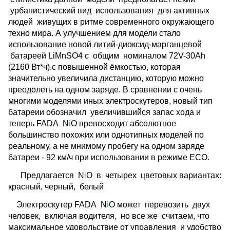
урбанистический вид использования для активных
людей живущих в ритме современного окружающего
техно мира. А улучшением для модели стало
использование новой
литий-диоксид-марганцевой
батареей LiMnSO4 с общим номиналом 72V-30Ah
(2160 Вт*ч).
с повышенной ёмкостью, которая
значительно увеличила дистанцию, которую можно
преодолеть на одном заряде. В сравнении с очень
многими моделями иных электроскутеров, новый тип
батареии обозначил увеличившийся запас хода и
теперь
FADA N
i
O превосходит абсолютное
большинство похожих или однотипных моделей по
реальному, а не мнимому пробегу на одном заряде
батареи - 92 км/ч при использовании в режиме ECO.
Предлагается N
i
O в четырех цветовых вариантах:
красный, черный, белый
Электроскутер FADA N
i
O может перевозить двух
человек, включая водителя, но все же считаем, что
максимальное удовольствие от управления и удобство