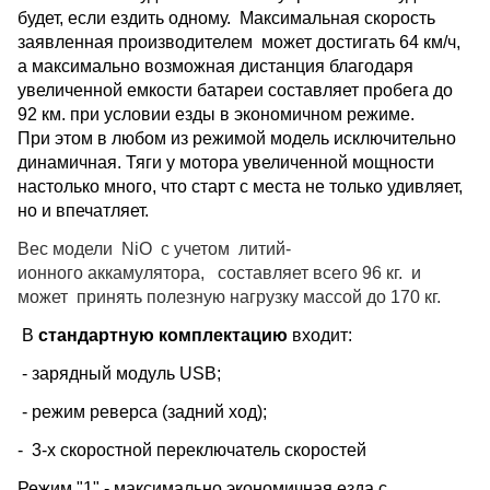
будет, если ездить одному. Максимальная скорость
заявленная производителем может достигать 64 км/ч,
а максимально возможная дистанция благодаря
увеличенной емкости батареи составляет пробега до
92 км. при условии езды в экономичном режиме.
При этом в любом из режимой модель исключительно
динамичная. Тяги у мотора увеличенной мощности
настолько много, что старт с места не только удивляет,
но и впечатляет.
Вес модели
NiO
с учетом
литий-
ионного
аккамулятора
,
составляет всего 96 кг. и
может принять полезную нагрузку массой до 170 кг.
В
стандартную комплектацию
входит:
- зарядный модуль USB;
- режим реверса (задний ход);
- 3-х скоростной переключатель скоростей
Режим "1" - максимально экономичная езда с