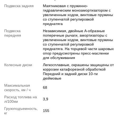
Подвеска задняя
Маятниковая с пружинно-
гидравлическим моноамортизатором с
увеличенным ходом, винтовые пружины
со ступенчатой регулировкой
преднатяга
Подвеска
Независимая, двойные A-образные
передняя
поперечные рычаги, амортизаторы с
увеличенным ходом, винтовые пружины
со ступенчатой регулировкой
преднатяга. На торцевой части шаровых
опор предусмотрены пресс-масленки
для обслуживания
Колесные диски
Легкосплавные, окрашены защищены от
коррозии катафорезной обработкой
Передний и задний диски 10-ти
дюймовые
Максимальная
68
скорость, км / ч
Расход топлива на
3,9
л/100км
Грузоподъемность,
155
кг