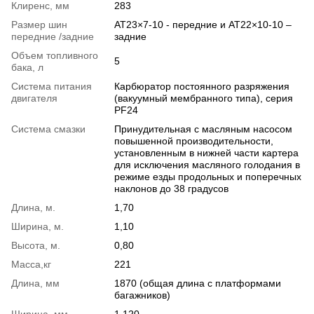
Клиренс, мм
283
Размер шин
АТ23×7-10 - передние и АТ22×10-10 –
передние /задние
задние
Объем топливного
5
бака, л
Система питания
Карбюратор постоянного разряжения
двигателя
(вакуумный мембранного типа), серия
PF24
Система смазки
Принудительная с масляным насосом
повышенной производительности,
установленным в нижней части картера
для исключения масляного голодания в
режиме езды продольных и поперечных
наклонов до 38 градусов
Длина, м.
1,70
Ширина, м.
1,10
Высота, м.
0,80
Масса,кг
221
Длина, мм
1870 (общая длина с платформами
багажников)
Ширина, мм
1 120