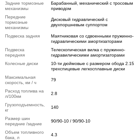
Задние тормозные
Барабанный, механический с тросовым
механизмы
приводом
Передние
Дисковый гидравлический с
тормозные
двухпоршневым суппортом
механизмы
Подвеска задняя
Маятниковая со сдвоенными пружинно-
гидравлическими амортизаторами
Подвеска
Телескопическая вилка с пружинно-
передняя
гидравилическими амортизаторами
Колесные диски
10-ти дюймовые с размером обода 2.15
трехспицевые легкосплавные диски
Максимальная
79
скорость, км / ч
Расход топлива на
2.8
л/100км
Грузоподъемность,
140
кг
Размер шин
90/90-10 / 90/90-10
передние /задние
Объем топливного
4.3
бака, л