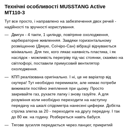
Технічні особливості MUSSTANG Active
MT110-3
Тут все просто, і направлено на забезпечення двох речей -
надійності та зручності користування.
Двигун - 4 такти, 1 циліндр, повітряне охолодження,
карбюраторне живленняя. Завдяки горизонтальному
розміщенню (Дякую, Соїчіро-Сан) вібрації відчуваються
мінімально. Для тих, кого лякає наявність пластика, і як
наслідок - можливість перегріву під час стоянки, скажімо на
світлофорі, поставили примусовий вентилятор
охолодження.
КПП реалізована оригінально. І ні, це не варіатор від
скутера! Тут необхідно перемикати, але немає потреби
вижимати постійно зчеплення при цьому. Просто
закривайте газ, рухаєте лапку і знову газуйте. А для
розуміння коли необхідно переходити на наступну
передачу на шкалі спідометра нанесені циферки. Добігла
стрілка злегка за 20 - переходите на другу передачу. І так
до 80 км. на годину. Розбереться навіть бабуся.
Тягове зусилля передається через ланцюг, прикритий