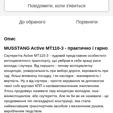
Повідомити, коли з'явиться
До обраного
Порівняти
Опис
MUSSTANG Active MT110-3 - практично і гарно
Скутеретта Active MT110-3 - чудовий представник особистого
мотоциклетного транспорту, що увібрав в себе кращі риси
мопеда і скутера. Від першого - типову мотоциклетну
концепцію, універсальність при виборі дороги, керованість при
їзді, більш впевнену посадку, і як наслідок - маневреність і
верткість. Ну а від скутера - просте керування за допомогою
такої собі кругової КПП з напівавтоматичним зчепленням.
Хтось продовжує називати таку концепцію мопедом, інші -
мінімотоциклом, або скутеретта. Але як би ви не називали - це
продовження тієї легендарної конструкції, яка стала
наймасовішим транспортним засобом з механічним рушієм,
виробленим людством.