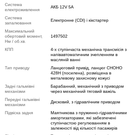
Система
АКБ 12V 5A
електроживлення
Система
Електронне (CDI) і кікстартер
запалювання
Максимальний
обертовий момент,
1497502
Нм / об.хв.
КПП
4-х ступінчаста механічна трансмісія з
напівавтоматичним зчепленням в
масляній ванні
Тип приводу
Ланцюговий привід, ланцюг CHOHO
428H (посилена), розміщена в
металевому захисному кожусі
Задні гальмівні
Барабанний, механічний з приводом
механізми
через механічний тяговий важіль
Передні гальмівні
Дисковий, з гідравлічним приводом
механізми
Підвіска задня
Маятникова з пружинно-гідравлічними
амортизаторами, які забезпечені
ступінчастою регулюванням в
залежності від кількості пасажирів