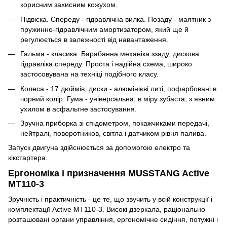
корисним захисним кожухом.
Підвіска. Спереду - гідравлічна вилка. Позаду - маятник з
пружинно-гідравлічним амортизатором, який ще й
регулюється в залежності від навантаження.
Гальма - класика. Барабанна механіка ззаду, дискова
гідравліка спереду. Проста і надійна схема, широко
застосовувана на техніці подібного класу.
Колеса - 17 дюймів, диски - алюмінієві литі, пофарбовані в
чорний колір. Гума - універсальна, в міру зубаста, з явним
ухилом в асфальтне застосування.
Зручна приборка зі спідометром, покажчиками передачі,
нейтралі, поворотников, світла і датчиком рівня палива.
Запуск двигуна здійснюється за допомогою електро та
кікстартера.
Ергономіка і призначення MUSSTANG Active
MT110-3
Зручність і практичність - це те, що звучить у всій конструкції і
комплектації Active MT110-3. Високі дзеркала, раціонально
розташовані органи управління, ергономічне сидіння, потужні і