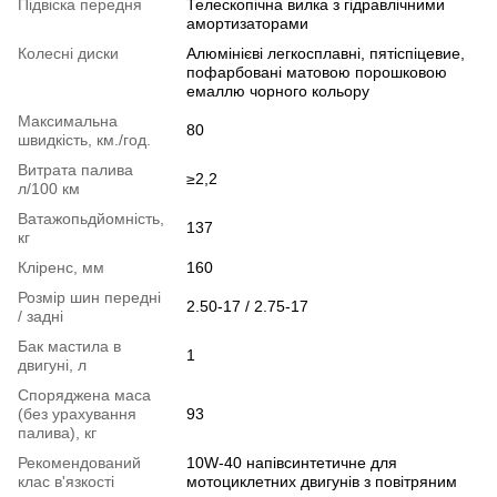
Підвіска передня
Телескопічна вилка з гідравлічними
амортизаторами
Колесні диски
Алюмінієві легкосплавні, пятіспіцевие,
пофарбовані матовою порошковою
емаллю чорного кольору
Максимальна
80
швидкість, км./год.
Витрата палива
≥2,2
л/100 км
Ватажопьдйомність,
137
кг
Кліренс, мм
160
Розмір шин передні
2.50-17 / 2.75-17
/ задні
Бак мастила в
1
двигуні, л
Споряджена маса
(без урахування
93
палива), кг
Рекомендований
10W-40 напівсинтетичне для
клас в'язкості
мотоциклетних двигунів з повітряним