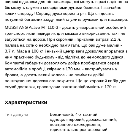
широкі підставки для ніг пасажира, які можуть в разі падіння на
бік можуть служити своєрідними дугами безпеки. І звичайно
кошик спереду! Справді дуже корисна річ. Ще є і досить
потужний багажник ззаду, який служить ручками для пасажира.
MUSSTANG Active MT110-3 - досить універсальний особистий
транспорт, який підійде як для міського використання, так і не
загубиться на дорозі. При скромній і приємній витраті 2.2 л.
палива на сотню необхідно пам'ятати, що бак дуже малий -
3.7 л. Маса в 100 кг. і низький центр ваги дозволяє впоратися з
ним практично будь-кому - від підлітка до немолодого дідуся.
Компактні габарити дозволяють добре пробиратися серед
автомобілів в пробці, кліренс в 170 мм. - вистрибувати на
бровки, а досить великі колеса - не помічати дрібні
пошкодження дорожнього покриття. Ще це хороший вибір для
служб доставки, враховуючи вантажопідйомність в 170 кг.
Характеристики
Тип двигуна
Бензиновий, 4-х тактний,
одноциліндровий, двохклапанний,
повітряного охолодження,
горизонтально розташований