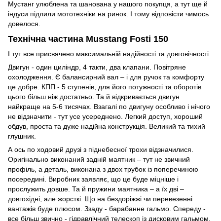
Мустанг улюблена та шанована у нашого покупця, а тут ще й
індуси підлили мототехніки на ринок. І тому відповісти чимось
довелося.
Технічна частина Musstang Fosti 150
І тут все присвячено максимальній надійності та довговічності.
Двигун - один циліндр, 4 такти, два клапани. Повітряне
охолодження. Є балансирний вал – і для ручок та комфорту
це добре. КПП - 5 ступенів, для його потужності та оборотів
цього більш ніж достатньо. Та й відкривається двигун
найкраще на 5-6 тисячах. Взагалі по двигуну особливо і нічого
не відзначити - тут усе усереднено. Легкий доступ, хороший
обдув, проста та дуже надійна конструкція. Великий та тихий
глушник.
А ось по ходовий друзі з піднебесної трохи відзначилися.
Оригінально виконаний задній маятник – тут не звичний
профіль, а деталь, виконана з двох трубок із поперечиною
посередині. Виробник заявляє, що це буде міцніше і
прослужить довше. Та й пружини маятника – а їх дві –
довгохідні, але жорсткі. Що на бездоріжжі чи перевезенні
вантажів буде плюсом. Ззаду - барабанне гальмо. Спереду -
все більш звично - гідравлічний телескоп із дисковим гальмом.