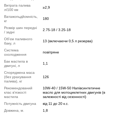
Витрата палива
≥2,9
л/100 км
Ватажопьдйомність,
180
кг
Розмір шин передні
2.75-18 / 3.25-18
/ задні
Об'єм паливного
13 (включаючи 0,5 л резерва)
баку, л
Система
повітряне
охолодження
Бак мастила в
1,1
двигуні, л
Споряджена маса
(без урахування
126
палива), кг
Рекомендований
10W-40 / 15W-50 Напівсинтетичне
клас в'язкості
масло для мотоциклетних двигунів (в
мастила
залежності від сезонності)
Потужність двигуна
від 11 до 20 к.с.
Довжина, м.
1,8