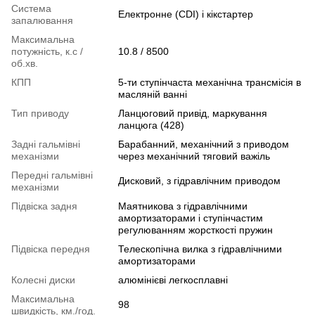
Система
Електронне (CDI) і кікстартер
запалювання
Максимальна
потужність, к.с /
10.8 / 8500
об.хв.
КПП
5-ти ступінчаста механічна трансмісія в
масляній ванні
Тип приводу
Ланцюговий привід, маркування
ланцюга (428)
Задні гальмівні
Барабанний, механічний з приводом
механізми
через механічний тяговий важіль
Передні гальмівні
Дисковий, з гідравлічним приводом
механізми
Підвіска задня
Маятникова з гідравлічними
амортизаторами і ступінчастим
регулюванням жорсткості пружин
Підвіска передня
Телескопічна вилка з гідравлічними
амортизаторами
Колесні диски
алюмінієві легкосплавні
Максимальна
98
швидкість, км./год.