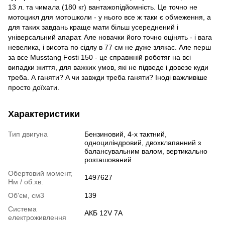
13 л. та чимала (180 кг) вантажопідйомність. Це точно не
мотоцикл для мотошколи - у нього все ж таки є обмеження, а
для таких завдань краще мати більш усереднений і
універсальний апарат. Але новачки його точно оцінять - і вага
невелика, і висота по сідлу в 77 см не дуже злякає. Але перш
за все Musstang Fosti 150 - це справжній роботяг на всі
випадки життя, для важких умов, які не підведе і довезе куди
треба. А ганяти? А чи завжди треба ганяти? Іноді важливіше
просто доїхати.
Характеристики
Тип двигуна
Бензиновий, 4-х тактний,
одноциліндровий, двохклапанний з
балансувальним валом, вертикально
розташований
Обертовий момент,
1497627
Нм / об.хв.
Об'єм, см3
139
Система
АКБ 12V 7A
електроживлення