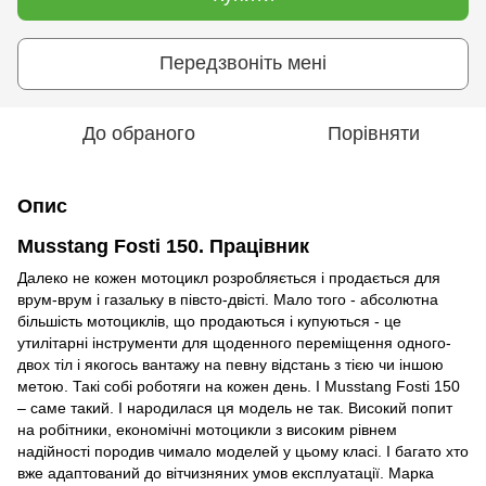
Передзвоніть мені
До обраного
Порівняти
Опис
Musstang Fosti 150. Працівник
Далеко не кожен мотоцикл розробляється і продається для
врум-врум і газальку в півсто-двісті. Мало того - абсолютна
більшість мотоциклів, що продаються і купуються - це
утилітарні інструменти для щоденного переміщення одного-
двох тіл і якогось вантажу на певну відстань з тією чи іншою
метою. Такі собі роботяги на кожен день. І Musstang Fosti 150
– саме такий. І народилася ця модель не так. Високий попит
на робітники, економічні мотоцикли з високим рівнем
надійності породив чимало моделей у цьому класі. І багато хто
вже адаптований до вітчизняних умов експлуатації. Марка