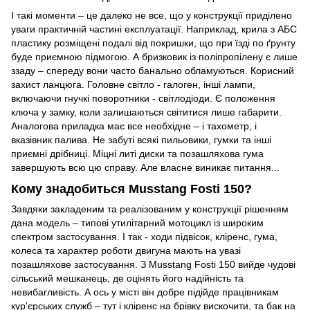
І такі моменти – це далеко не все, що у конструкції приділено
уваги практичній частині експлуатації. Наприклад, крила з АБС
пластику розміщені подалі від покришки, що при їзді по ґрунту
буде приємною підмогою. А бризковик із поліпропілену є лише
ззаду – спереду вони часто банально обламуються. Корисний
захист ланцюга. Головне світло - галоген, інші лампи,
включаючи гнучкі поворотники - світлодіоди. Є положення
ключа у замку, коли залишаються світитися лише габарити.
Аналогова приладка має все необхідне – і тахометр, і
вказівник палива. Не забуті всякі пильовики, гумки та інші
приємні дрібниці. Міцні литі диски та позашляхова гума
завершують всю цю справу. Але власне виникає питання...
Кому знадобиться Musstang Fosti 150?
Завдяки закладеним та реалізованим у конструкції рішенням
дана модель – типові утилітарний мотоцикл із широким
спектром застосування. І так - ходи підвісок, кліренс, гума,
колеса та характер роботи двигуна мають на увазі
позашляхове застосування. З Musstang Fosti 150 вийде чудові
сільський мешканець, де оцінять його надійність та
невибагливість. А ось у місті він добре підійде працівникам
кур'єрських служб – тут і кліренс на брівку вискочити, та бак на