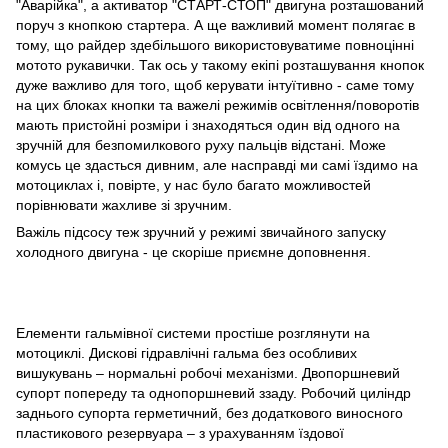
"Аварійка", а активатор "СТАРТ-СТОП" двигуна розташований
поруч з кнопкою стартера. А ще важливий момент полягає в
тому, що райдер здебільшого використовуватиме повноцінні
мотото рукавички. Так ось у такому екіпі розташування кнопок
дуже важливо для того, щоб керувати інтуїтивно - саме тому
на цих блоках кнопки та важелі режимів освітлення/поворотів
мають пристойні розміри і знаходяться один від одного на
зручній для безпомилкового руху пальців відстані. Може
комусь це здасться дивним, але насправді ми самі їздимо на
мотоциклах і, повірте, у нас було багато можливостей
порівнювати жахливе зі зручним.
Важіль підсосу теж зручний у режимі звичайного запуску
холодного двигуна - це скоріше приємне доповнення.
Елементи гальмівної системи простіше розглянути на
мотоциклі. Дискові гідравлічні гальма без особливих
вишукувань – нормальні робочі механізми. Двопоршневий
супорт попереду та однопоршневий ззаду. Робочий циліндр
заднього супорта герметичний, без додаткового виносного
пластикового резервуара – з урахуванням їздової