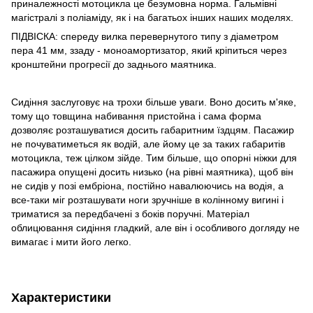
приналежності мотоцикла це безумовна норма. Гальмівні
магістралі з поліаміду, як і на багатьох інших наших моделях.
ПІДВІСКА: спереду вилка перевернутого типу з діаметром
пера 41 мм, ззаду - моноамортизатор, який кріпиться через
кронштейни прогресії до заднього маятника.
Сидіння заслуговує на трохи більше уваги. Воно досить м'яке,
тому що товщина набивання пристойна і сама форма
дозволяє розташуватися досить габаритним їздцям. Пасажир
не почуватиметься як водій, але йому це за таких габаритів
мотоцикла, теж цілком зійде. Тим більше, що опорні ніжки для
пасажира опущені досить низько (на рівні маятника), щоб він
не сидів у позі ембріона, постійно навалюючись на водія, а
все-таки міг розташувати ноги зручніше в колінному вигині і
триматися за передбачені з боків поручні. Матеріал
облицювання сидіння гладкий, але він і особливого догляду не
вимагає і мити його легко.
Характеристики