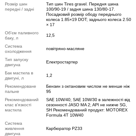
Розмір шин
Тип шин Tires gravel. Передня шина
передні / задні
100/90-19 / задня шина 130/80-17.
Посадковий розмір ободу переднього
колеса 1.85×19 DOT; заднього колеса 2.50
× 17
Об'єм паливного
12,5
баку, л
Система
повітряно-масляне
охолодження
Тип запуску
Електростартер
двигуна
Бак мастила в
1,2
двигуні, л
Рекомендоване
Бензин з октановим числом не менше ніж
пальне
95
Рекомендований
SAE 10W/40; SAE 10W/30 в залежності від
клас в'язкості
сезонності JASO MA 2; API не нижче SG,
мастила
SH Рекомендований продукт: MOTOREX
Formula 4T 10W40
Система
живлення
Карбюратор PZ33
двигуна