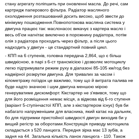
стану агрегату поліпшить при оновленні масла. До речі, сам
картридж паперового фільтра. Радіатор масляного
охолодження розташований досить високо, щоб звести до
мінімуму пошкодження.Повнопотокова масляна система у
двигуна працює так: маслонасос викачує з картера масло і
весь об'єм нагнітає виключно в порожнину радіатора, потім
олія з радіатора проходить через фільтр, а після цього
надходить у двигун - це стандартний повний цикл.
- КПП на 6 ступенів, головна передача 2,864, що є більш
швидкісною, в парі з 6-ст трансмісією і дозволяє мотоциклу
легко підтримувати режим руху в діапазоні 85-105 км/год без
надмірної розкрутки двигуна. Для тривалих за часом і
кілометражу поїздок це важливо, тому що й витрата палива не
буде надто значною і шум двигуна меншою мірою
генеруватиме дискомфорт. Кікстартер не з'явився, тому що
для його розміщення немає місця, а відмова від 6-го ступеня
(варіант 5-ступінчастої КПП, але з кікстартером існує) був би
набагато напруженішим для власника, який катає на дальняк,
бо для підтримки пристойної швидкості двигун виходив би у
вищий регістр за оборотами.Конструкція приводу мотоцикла
складається з 520 ланцюга. Передня зірка має 13 зубів, а
задня на 44. Загальна кількість ланок ланцюга - 110. Також