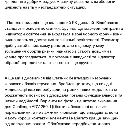
кріплення з добрим радіусом вигину дозволить їм зберегти
цілісність навіть у нестандартних ситуаціях.
- Панель приладів – це кольоровий РК-дисплей. Відображає
стандартні основні показники. Зручно, що маркери нейтралі та
індикатори освітлення знаходяться в зоні чорного фону - вони
видно навіть за достатньої зовнішньої освітленості. Тахометр
дрібнуватий в нижньому регістрі, але в цілому, у міру
збільшення обортів ризики індикаторів стають довшими і
краще проглядаються. А показання швидкості та індикатор
обраної передачі читаються легко – це зручно.
А ще ми відмовилися від штатних безглуздих і незручних
кнопкових блоків керування. Зробили це тому, що вихідні
модифікації вже випробували на різних інших моделях та їх
бюджетність повністю відповідала поганій функціональності та
низькій надійності. Варіанти на фото - це штатне виконання
для Challenge ADV 250. Ці блоки забезпечені не тільки
нормальними, а не ламкими кнопками, що випадають, вони
мають хороші контактні елементи і набагато краще захищені
від попадання вологи. Обов'язково передбачена кнопка