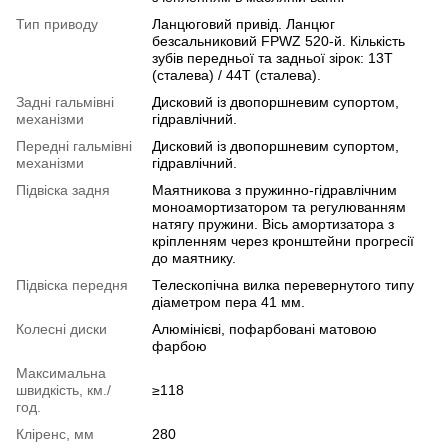
Тип приводу
Ланцюговий привід. Ланцюг
безсальниковий FPWZ 520-й. Кількість
зубів передньої та задньої зірок: 13T
(сталева) / 44T (сталева).
Задні гальмівні
Дисковий із двопоршневим супортом,
механізми
гідравлічний.
Передні гальмівні
Дисковий із двопоршневим супортом,
механізми
гідравлічний.
Підвіска задня
Маятникова з пружинно-гідравлічним
моноамортизатором та регулюванням
натягу пружини. Вісь амортизатора з
кріпленням через кронштейни прогресії
до маятнику.
Підвіска передня
Телескопічна вилка перевернутого типу
діаметром пера 41 мм.
Колесні диски
Алюмінієві, пофарбовані матовою
фарбою
Максимальна
швидкість, км./
≥118
год.
Кліренс, мм
280