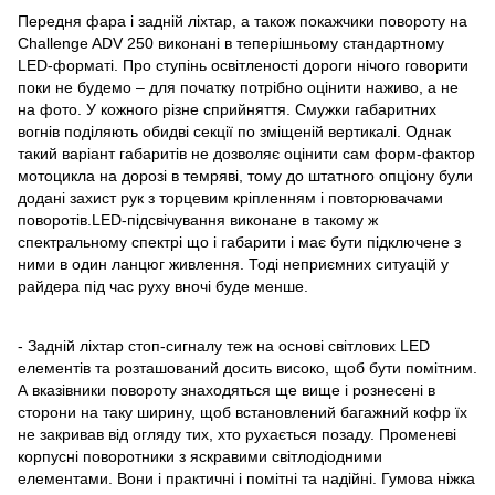
Передня фара і задній ліхтар, а також покажчики повороту на
Challenge ADV 250 виконані в теперішньому стандартному
LED-форматі. Про ступінь освітленості дороги нічого говорити
поки не будемо – для початку потрібно оцінити наживо, а не
на фото. У кожного різне сприйняття. Смужки габаритних
вогнів поділяють обидві секції по зміщеній вертикалі. Однак
такий варіант габаритів не дозволяє оцінити сам форм-фактор
мотоцикла на дорозі в темряві, тому до штатного опціону були
додані захист рук з торцевим кріпленням і повторювачами
поворотів.LED-підсвічування виконане в такому ж
спектральному спектрі що і габарити і має бути підключене з
ними в один ланцюг живлення. Тоді неприємних ситуацій у
райдера під час руху вночі буде менше.
- Задній ліхтар стоп-сигналу теж на основі світлових LED
елементів та розташований досить високо, щоб бути помітним.
А вказівники повороту знаходяться ще вище і рознесені в
сторони на таку ширину, щоб встановлений багажний кофр їх
не закривав від огляду тих, хто рухається позаду. Променеві
корпусні поворотники з яскравими світлодіодними
елементами. Вони і практичні і помітні та надійні. Гумова ніжка