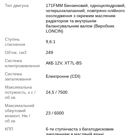
Тип двигуна
171FMM Бензиновий, одноциліндровий,
чотирьохклапанний, повітряно-олійного
охолодження з окремим масляним
радіатором та внутрішнім
балансувальним валом (Виробник
LONCIN)
Ступінь
9,6:1
стиснення
Об'єм, см3
249
Система
АКБ 12V, XT7L-BS
електроживлення
Система
Електронне (CDI)
запалювання
Максимальна
потужність, к.с /
24,5 / 7500
об.хв.
Максимальний
обертовий
23 / 6000
момент, Нм /
об.хв.
КПП
6-ти ступінчаста з багатодисковим
зчепленням в масляній ванні