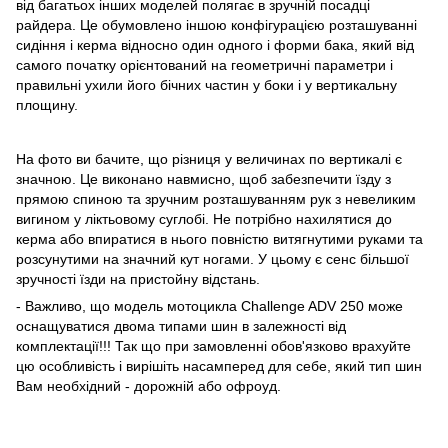
від багатьох інших моделей полягає в зручній посадці
райдера. Це обумовлено іншою конфігурацією розташуванні
сидіння і керма відносно один одного і форми бака, який від
самого початку орієнтований на геометричні параметри і
правильні ухили його бічних частин у боки і у вертикальну
площину.
На фото ви бачите, що різниця у величинах по вертикалі є
значною. Це виконано навмисно, щоб забезпечити їзду з
прямою спиною та зручним розташуванням рук з невеликим
вигином у ліктьовому суглобі. Не потрібно нахилятися до
керма або впиратися в нього повністю витягнутими руками та
розсунутими на значний кут ногами. У цьому є сенс більшої
зручності їзди на пристойну відстань.
- Важливо, що модель мотоцикла Challenge ADV 250 може
оснащуватися двома типами шин в залежності від
комплектації!!! Так що при замовленні обов'язково врахуйте
цю особливість і вирішіть насамперед для себе, який тип шин
Вам необхідний - дорожній або офроуд.