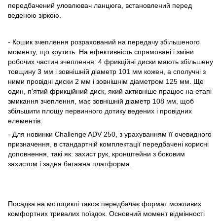
передбачений уловлювач ланцюга, встановлений перед
веденою зіркою.
- Кошик зчеплення розрахований на передачу збільшеного
моменту, що крутить. На ефективність спрямовані і зміни
робочих частин зчеплення: 4 фрикційні диски мають збільшену
товщину 3 мм і зовнішній діаметр 101 мм кожен, а сполучні з
ними провідні диски 2 мм і зовнішнім діаметром 125 мм. Ще
один, п'ятий фрикційний диск, який активніше працює на етапі
змикання зчеплення, має зовнішній діаметр 108 мм, щоб
збільшити площу первинного дотику ведених і провідних
елементів.
- Для новинки Challenge ADV 250, з урахуванням її очевидного
призначення, в стандартній комплектації передбачені корисні
доповнення, такі як: захист рук, кронштейни з боковим
захистом і задня багажна платформа.
Посадка на мотоциклі також передбачає формат можливих
комфортних тривалих поїздок. Основний момент відмінності