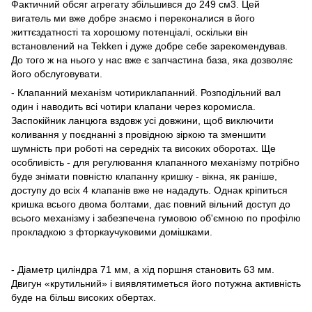
Фактичний обсяг агрегату збільшився до 249 см3. Цей
вигатель ми вже добре знаємо і переконалися в його
життєздатності та хорошому потенціалі, оскільки він
встановлений на Tekken і дуже добре себе зарекомендував.
До того ж на нього у нас вже є запчастина база, яка дозволяє
його обслуговувати.
- Клапанний механізм чотириклапанний. Розподільний вал
один і наводить всі чотири клапани через коромисла.
Заспокійник ланцюга вздовж усі довжини, щоб виключити
коливання у поєднанні з провідною зіркою та зменшити
шумність при роботі на середніх та високих оборотах. Ще
особливість - для регулювання клапанного механізму потрібно
буде знімати повністю клапанну кришку - вікна, як раніше,
доступу до всіх 4 клапанів вже не нададуть. Однак кріпиться
кришка всього двома болтами, дає повний вільний доступ до
всього механізму і забезпечена гумовою об'ємною по профілю
прокладкою з фторкаучуковими домішками.
- Діаметр циліндра 71 мм, а хід поршня становить 63 мм.
Двигун «крутильний» і виявлятиметься його потужна активність
буде на більш високих обертах.