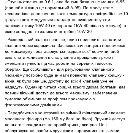
- Ступінь стиснення 9.6:1, але бензин бажано не менше A-95
(принаймні якщо це нормальний А-95). По маслу теж є
технологічне доповнення: коли температура повітря більше 10
градусів рекомендується стандартно використовувати
напівсинтетику 10W-40 (мінералка 15W-40 пішла у минуле), а
якщо холодно, то заливати потрібно 10W-30.
- Розподільний вал, як і раніше, один і приводить всі чотири
клапани через коромисла. Заспокоювач ланцюга подовжився
до максимуму і розташовується вздовж всієї довжини, щоб
виключити коливання в сполученні з провідною зіркою і
зменшити гучність під час роботи на середніх і високих
обертах. Ще особливість - для регулювання клапанного
механізму потрібно буде знімати повністю клапанну кришку -
вікна, як були раніше, доступу до всіх 4 клапанів уже не
нададуть. Однак кріпиться кришка всього двома болтами, дає
повний вільний доступ до всього механізму і забезпечена
гумовою об'ємною за профілем прокладкою з
фторкаучуковими домішками.
- Передбачено у конструкції та знімний фільтруючий елемент
масляного фільтра (На 166-му його не було). Зручний доступ
до нього знаходиться на правій кришці двигуна. Це і
обслуговування зробить зручнішим і продуктивність заміни