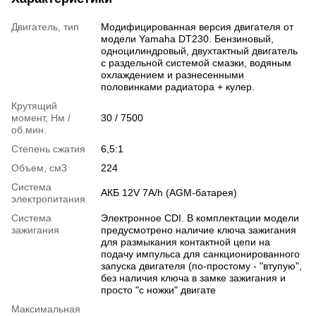
Двигатель, тип
Модифицированная версия двигателя от
модели Yamaha DT230. Бензиновый,
одноцилиндровый, двухтактный двигатель
с раздельной системой смазки, водяным
охлаждением и разнесенными
половинками радиатора + кулер.
Крутящий
момент, Нм /
30 / 7500
об.мин.
Степень сжатия
6,5:1
Объем, см3
224
Система
АКБ 12V 7А/h (AGM-батарея)
электропитания
Система
Электронное СDI. В комплектации модели
зажигания
предусмотрено наличие ключа зажигания
для размыкания контактной цепи на
подачу импульса для санкционированного
запуска двигателя (по-простому - "втупую",
без наличия ключа в замке зажигания и
просто "с ножки" двигате
Максимальная