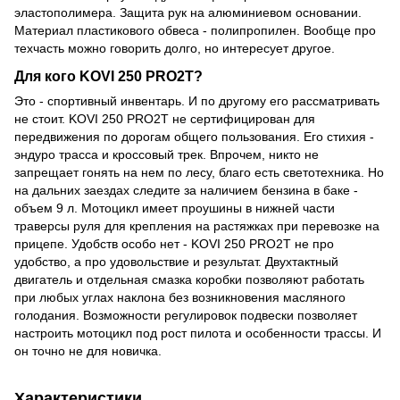
эластополимера. Защита рук на алюминиевом основании.
Материал пластикового обвеса - полипропилен. Вообще про
техчасть можно говорить долго, но интересует другое.
Для кого KOVI 250 PRO2T?
Это - спортивный инвентарь. И по другому его рассматривать
не стоит. KOVI 250 PRO2T не сертифицирован для
передвижения по дорогам общего пользования. Его стихия -
эндуро трасса и кроссовый трек. Впрочем, никто не
запрещает гонять на нем по лесу, благо есть светотехника. Но
на дальних заездах следите за наличием бензина в баке -
объем 9 л. Мотоцикл имеет проушины в нижней части
траверсы руля для крепления на растяжках при перевозке на
прицепе. Удобств особо нет - KOVI 250 PRO2T не про
удобство, а про удовольствие и результат. Двухтактный
двигатель и отдельная смазка коробки позволяют работать
при любых углах наклона без возникновения масляного
голодания. Возможности регулировок подвески позволяет
настроить мотоцикл под рост пилота и особенности трассы. И
он точно не для новичка.
Характеристики