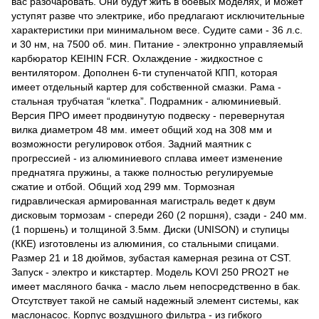
вас разочаровать. Они будут жить в боевых моделях, и может
уступят разве что электрике, ибо предлагают исключительные
характеристики при минимальном весе. Судите сами - 36 л.с.
и 30 нм, на 7500 об. мин. Питание - электронно управляемый
карбюратор KEIHIN FCR. Охлаждение - жидкостное с
вентилятором. Дополнен 6-ти ступенчатой КПП, которая
имеет отдельный картер для собственной смазки. Рама -
стальная трубчатая “клетка”. Подрамник - алюминиевый.
Версия ПРО имеет продвинутую подвеску - перевернутая
вилка диаметром 48 мм. имеет общий ход на 308 мм и
возможности регулировок отбоя. Задний маятник с
прогрессией - из алюминиевого сплава имеет изменение
преднатяга пружины, а также полностью регулируемые
сжатие и отбой. Общий ход 299 мм. Тормозная
гидравлическая армированная магистраль ведет к двум
дисковым тормозам - спереди 260 (2 поршня), сзади - 240 мм.
(1 поршень) и толщиной 3.5мм. Диски (UNISON) и ступицы
(ККЕ) изготовлены из алюминия, со стальными спицами.
Размер 21 и 18 дюймов, зубастая камерная резина от CST.
Запуск - электро и кикстартер. Модель KOVI 250 PRO2T не
имеет масляного бачка - масло льем непосредственно в бак.
Отсутствует такой не самый надежный элемент системы, как
маслонасос. Корпус воздушного фильтра - из гибкого