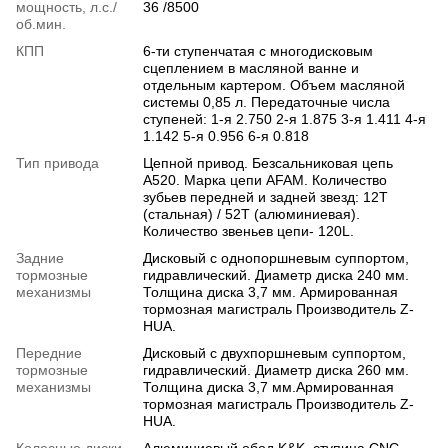
мощность, л.с./
36 /8500
об.мин.
КПП
6-ти ступенчатая с многодисковым
сцеплением в масляной ванне и
отдельным картером. Объем масляной
системы 0,85 л. Передаточные числа
ступеней: 1-я 2.750 2-я 1.875 3-я 1.411 4-я
1.142 5-я 0.956 6-я 0.818
Тип привода
Цепной привод. Безсальниковая цепь
A520. Марка цепи AFAM. Количество
зубьев передней и задней звезд: 12T
(стальная) / 52T (алюминиевая).
Количество звеньев цепи- 120L.
Задние
Дисковый с однопоршневым суппортом,
тормозные
гидравлический. Диаметр диска 240 мм.
механизмы
Толщина диска 3,7 мм. Армированная
тормозная магистраль Производитель Z-
HUA.
Передние
Дисковый с двухпоршневым суппортом,
тормозные
гидравлический. Диаметр диска 260 мм.
механизмы
Толщина диска 3,7 мм.Армированная
тормозная магистраль Производитель Z-
HUA.
Колесные диски
Алюминиевый обод K&K, ступица CNC