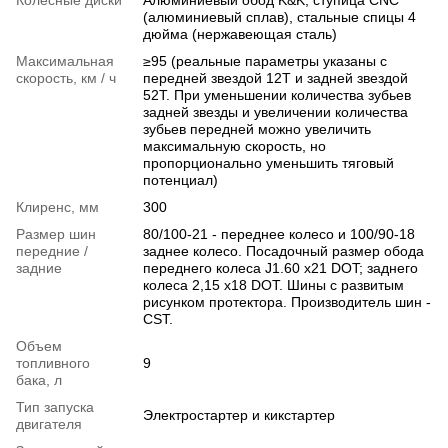
(алюминиевый сплав), стальные спицы 4
дюйма (нержавеющая сталь)
Максимальная
≥95 (реальные параметры указаны с
скорость, км / ч
передней звездой 12T и задней звездой
52T. При уменьшении количества зубьев
задней звезды и увеличении количества
зубьев передней можно увеличить
максимальную скорость, но
пропорционально уменьшить тяговый
потенциал)
Клиренс, мм
300
Размер шин
80/100-21 - переднее колесо и 100/90-18
передние /
заднее колесо. Посадочный размер обода
задние
переднего колеса J1.60 х21 DOT; заднего
колеса 2,15 х18 DOT. Шины с развитым
рисунком протектора. Производитель шин -
CST.
Объем
топливного
9
бака, л
Тип запуска
Электростартер и кикстартер
двигателя