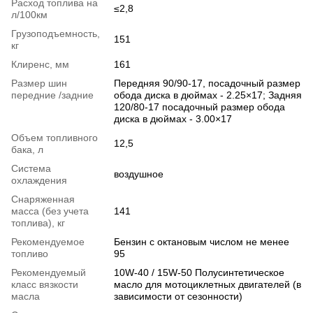
Расход топлива на
≤2,8
л/100км
Грузоподъемность,
151
кг
Клиренс, мм
161
Размер шин
Передняя 90/90-17, посадочный размер
передние /задние
обода диска в дюймах - 2.25×17; Задняя
120/80-17 посадочный размер обода
диска в дюймах - 3.00×17
Объем топливного
12,5
бака, л
Система
воздушное
охлаждения
Снаряженная
масса (без учета
141
топлива), кг
Рекомендуемое
Бензин с октановым числом не менее
топливо
95
Рекомендуемый
10W-40 / 15W-50 Полусинтетическое
класс вязкости
масло для мотоциклетных двигателей (в
масла
зависимости от сезонности)