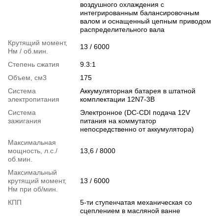
воздушного охлаждения с
интегрированным балансировочным
валом и оснащенный цепным приводом
распределительного вала
Крутящий момент,
13 / 6000
Нм / об.мин.
Степень сжатия
9.3:1
Объем, см3
175
Система
Аккумуляторная батарея в штатной
электропитания
комплектации 12N7-3B
Система
Электронное (DC-CDI подача 12V
зажигания
питания на коммутатор
непосредственно от аккумулятора)
Максимальная
мощность, л.с./
13,6 / 8000
об.мин.
Максимальный
крутящий момент,
13 / 6000
Нм при об/мин.
КПП
5-ти ступенчатая механическая со
сцеплением в масляной ванне