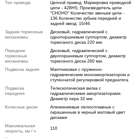
Тип привода
Цепной привод. Маркировка приводной
цепи - 428HS; Производитель цепи
"CHOHO" Количество звеньев цепи -
136.Количество зубьев передней и
задней звезд: 15/46.
Задние тормозные
Дисковый, гидравлический с
механизмы
однопоршневым суппортом, диаметр
тормозного диска 220 мм.
Передние
Дисковый, гидравлический с
тормозные
двухпоршневым суппортом, диаметр
механизмы
тормозного диска 260 мм.
Подвеска задняя
Маятниковая с пружинно-
гидравлическим моноамортизатором и
ступенчатой регулировкой преднатяга.
Подвеска
Телескопическая вилка с
передняя
гидравлическими амортизаторами.
Диаметр пера 32 мм.
Колесные диски
Алюминиевые легкосплавные с
окрашенным в черный матовый цвет
дисками
Максимальная
110
скорость, км / ч