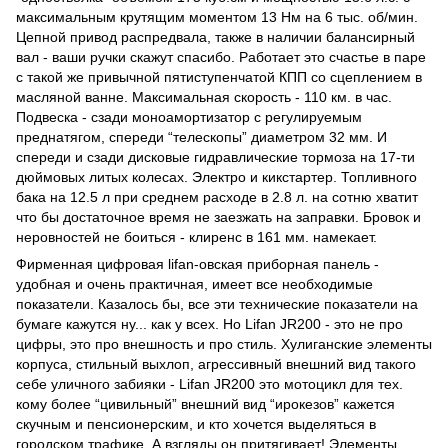
максимальным крутящим моментом 13 Нм на 6 тыс. об/мин.
Цепной привод распредвала, также в наличии балансирный
вал - ваши ручки скажут спасибо. Работает это счастье в паре
с такой же привычной пятиступенчатой КПП со сцеплением в
масляной ванне. Максимальная скорость - 110 км. в час.
Подвеска - сзади моноамортизатор с регулируемым
преднатягом, спереди “телескопы” диаметром 32 мм. И
спереди и сзади дисковые гидравлические тормоза на 17-ти
дюймовых литых колесах. Электро и кикстартер. Топливного
бака на 12.5 л при среднем расходе в 2.8 л. на сотню хватит
что бы достаточное время не заезжать на заправки. Бровок и
неровностей не боиться - клиренс в 161 мм. намекает.
Фирменная цифровая lifan-овская приборная панель -
удобная и очень практичная, имеет все необходимые
показатели. Казалось бы, все эти технические показатели на
бумаге кажутся ну... как у всех. Но Lifan JR200 - это не про
цифры, это про внешность и про стиль. Хулиганские элементы
корпуса, стильный выхлоп, агрессивный внешний вид такого
себе уличного забияки - Lifan JR200 это мотоцикл для тех.
кому более “цивильный” внешний вид “ирокезов” кажется
скучным и пенсионерским, и кто хочется выделяться в
городском трафике. А взгляды он притягивает! Элементы