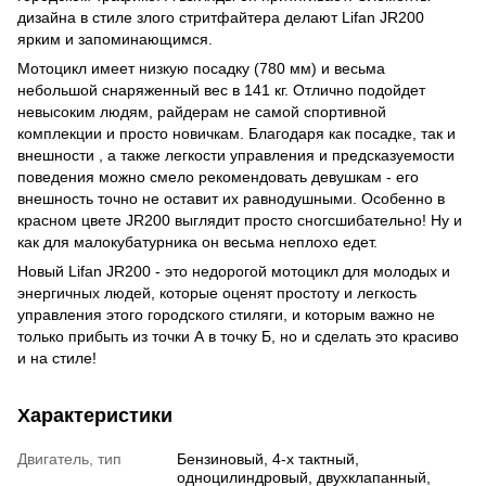
дизайна в стиле злого стритфайтера делают Lifan JR200
ярким и запоминающимся.
Мотоцикл имеет низкую посадку (780 мм) и весьма
небольшой снаряженный вес в 141 кг. Отлично подойдет
невысоким людям, райдерам не самой спортивной
комплекции и просто новичкам. Благодаря как посадке, так и
внешности , а также легкости управления и предсказуемости
поведения можно смело рекомендовать девушкам - его
внешность точно не оставит их равнодушными. Особенно в
красном цвете JR200 выглядит просто сногсшибательно! Ну и
как для малокубатурника он весьма неплохо едет.
Новый Lifan JR200 - это недорогой мотоцикл для молодых и
энергичных людей, которые оценят простоту и легкость
управления этого городского стиляги, и которым важно не
только прибыть из точки А в точку Б, но и сделать это красиво
и на стиле!
Характеристики
Двигатель, тип
Бензиновый, 4-х тактный,
одноцилиндровый, двухклапанный,