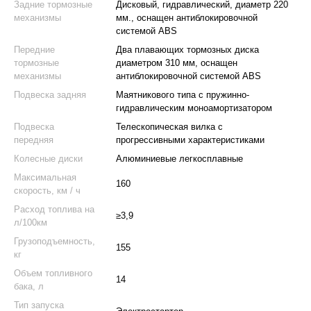
Задние тормозные
Дисковый, гидравлический, диаметр 220
механизмы
мм., оснащен антиблокировочной
системой ABS
Передние
Два плавающих тормозных диска
тормозные
диаметром 310 мм, оснащен
механизмы
антиблокировочной системой ABS
Подвеска задняя
Маятникового типа с пружинно-
гидравлическим моноамортизатором
Подвеска
Телескопическая вилка с
передняя
прогрессивными характеристиками
Колесные диски
Алюминиевые легкосплавные
Максимальная
160
скорость, км / ч
Расход топлива на
≥3,9
л/100км
Грузоподъемность,
155
кг
Объем топливного
14
бака, л
Тип запуска