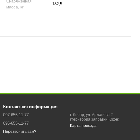
Снаряженная
182,5
масса, кг
Контактная информация
097-655-11-77
г. Днепр, ул. Аржанова 2
(територия заправки Юкон)
095-655-11-77
Карта проезда
Перезвонить вам?