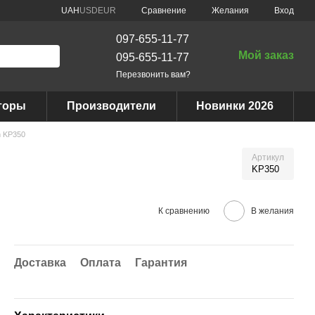
Сравнение
UAH
USD
EUR
Желания
Вход
097-655-11-77
Мой заказ
095-655-11-77
Перезвонить вам?
торы
Производители
Новинки 2026
n KP350
Артикул
KP350
К сравнению
В желания
Доставка
Оплата
Гарантия