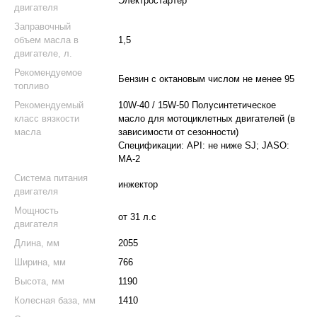
Электростартер
двигателя
Заправочный
oбъем масла в
1,5
двигателе, л.
Рекомендуемое
Бензин с октановым числом не менее 95
топливо
Рекомендуемый
10W-40 / 15W-50 Полусинтетическое
класс вязкости
масло для мотоциклетных двигателей (в
масла
зависимости от сезонности)
Спецификации: API: не ниже SJ; JASO:
MA-2
Система питания
инжектор
двигателя
Мощность
от 31 л.с
двигателя
Длина, мм
2055
Ширина, мм
766
Высота, мм
1190
Колесная база, мм
1410