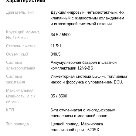
Характеристики
Двигатель, тип
Двухцилиндровый, четырехтактный, 4-х
клапанный с жидкостным охлаждением
и инжекторной системой питания
Крутящий момент,
34.5 / 5500
Нм / об.мин.
Степень сжатия
11.5:1
Объем, см3
349,5
Система
Аккумуляторная батарея в штатной
электропитания
комплектации 12N9-BS
Система
Инжекторная система LGC-Fi, топливный
зажигания
насос и форсунка с управлением ECU.
Максимальная
мощность, л.с./
35 / 8500
об.мин.
КПП
6-ти ступенчатая с многодисковым
сцеплением в масляной ванне
Тип привода
Цепной привод. Маркировка
сальниковой цепи - 520SX