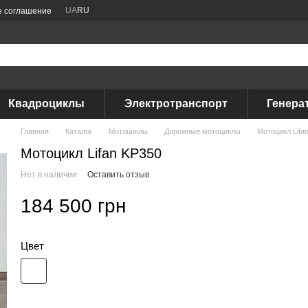
UA
RU
е соглашение
Квадроциклы
Электротранспорт
Генера
Главная
Каталог
Мотоциклы
Дорожные мотоциклы
Мотоцикл Lifa
Мотоцикл Lifan KP350
Нет в наличии
Оставить отзыв
184 500 грн
Цвет