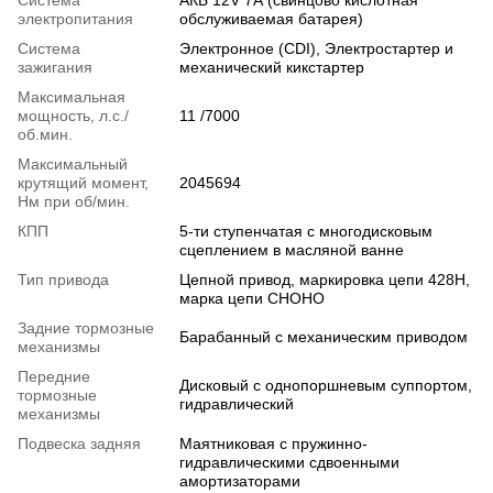
электропитания
обслуживаемая батарея)
Система
Электронное (CDI), Электростартер и
зажигания
механический кикстартер
Максимальная
мощность, л.с./
11 /7000
об.мин.
Максимальный
крутящий момент,
2045694
Нм при об/мин.
КПП
5-ти ступенчатая с многодисковым
сцеплением в масляной ванне
Тип привода
Цепной привод, маркировка цепи 428H,
марка цепи CHOHO
Задние тормозные
Барабанный с механическим приводом
механизмы
Передние
Дисковый с однопоршневым суппортом,
тормозные
гидравлический
механизмы
Подвеска задняя
Маятниковая с пружинно-
гидравлическими сдвоенными
амортизаторами