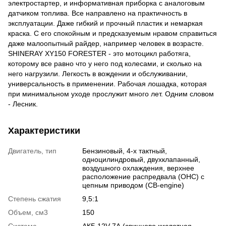
электростартер, и информативная приборка с аналоговым
датчиком топлива. Все направлено на практичность в
эксплуатации. Даже гибкий и прочный пластик и немаркая
краска. С его спокойным и предсказуемым нравом справиться
даже малоопытный райдер, например человек в возрасте.
SHINERAY XY150 FORESTER - это мотоцикл работяга,
которому все равно что у него под колесами, и сколько на
него нагрузили. Легкость в вождении и обслуживании,
универсальность в применении. Рабочая лошадка, которая
при минимальном уходе прослужит много лет. Одним словом
- Лесник.
Характеристики
Двигатель, тип
Бензиновый, 4-х тактный,
одноцилиндровый, двухклапанный,
воздушного охлаждения, верхнее
расположение распредвала (OHC) с
цепным приводом (CB-engine)
Степень сжатия
9,5:1
Объем, см3
150
Система
АКБ 12V 7А (свинцово кислотная