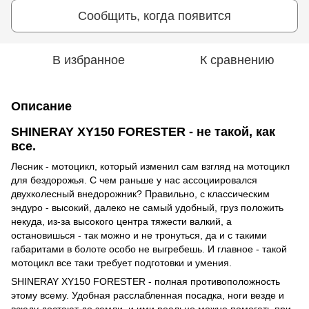
Сообщить, когда появится
В избранное
К сравнению
Описание
SHINERAY XY150 FORESTER - не такой, как
все.
Лесник - мотоцикл, который изменил сам взгляд на мотоцикл
для бездорожья. С чем раньше у нас ассоциировался
двухколесный внедорожник? Правильно, с классическим
эндуро - высокий, далеко не самый удобный, груз положить
некуда, из-за высокого центра тяжести валкий, а
остановишься - так можно и не тронуться, да и с такими
габаритами в болоте особо не выгребешь. И главное - такой
мотоцикл все таки требует подготовки и умения.
SHINERAY XY150 FORESTER - полная противоположность
этому всему. Удобная расслабленная посадка, ноги везде и
всюду достают до земли, и ими реально можно помогать при