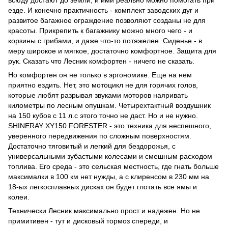
езде. И конечно практичность - комплект заводских дуг и
развитое багажное ограждение позволяют созданы не для
красоты. Прикрепить к багажнику можно много чего - и
корзины с грибами, и даже что-то потяжелее. Сиденье - в
меру широкое и мягкое, достаточно комфортное. Защита для
рук. Сказать что Лесник комфортен - ничего не сказать.
Но комфортен он не только в эргономике. Еще на нем
приятно ездить. Нет, это мотоцикл не для горячих голов,
которые любят разрывая звуками моторов наяривать
километры по лесным опушкам. Четырехтактный воздушник
на 150 кубов с 11 л.с этого точно не даст. Но и не нужно.
SHINERAY XY150 FORESTER - это техника для неспешного,
уверенного передвижения по сложным поверхностям.
Достаточно тяговитый и легкий для бездорожья, с
универсальными зубастыми колесами и смешным расходом
топлива. Его среда - это сельская местность, где гнать больше
максималки в 100 км нет нужды, а с клиренсом в 230 мм на
18-ых легкосплавных дисках он будет глотать все ямы и
колеи.
Технически Лесник максимально прост и надежен. Но не
примитивен - тут и дисковый тормоз спереди, и