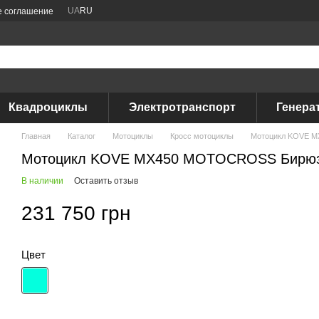
UA
RU
е соглашение
Квадроциклы
Электротранспорт
Генера
Главная
Каталог
Мотоциклы
Кросс мотоциклы
Мотоцикл KOVE 
Мотоцикл KOVE MX450 MOTOCROSS Бирю
В наличии
Оставить отзыв
231 750 грн
Цвет