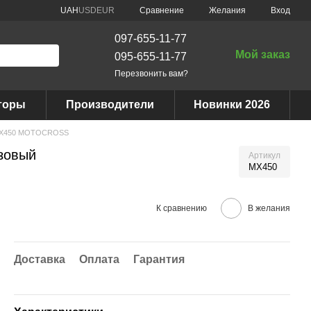
Сравнение
UAH
USD
EUR
Желания
Вход
097-655-11-77
Мой заказ
095-655-11-77
Перезвонить вам?
торы
Производители
Новинки 2026
MX450 MOTOCROSS
зовый
Артикул
MX450
К сравнению
В желания
Доставка
Оплата
Гарантия