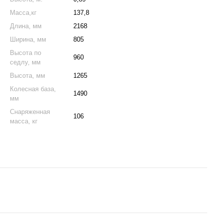
Масса,кг
137,8
Длина, мм
2168
Ширина, мм
805
Высота по
960
седлу, мм
Высота, мм
1265
Колесная база,
1490
мм
Снаряженная
106
масса, кг