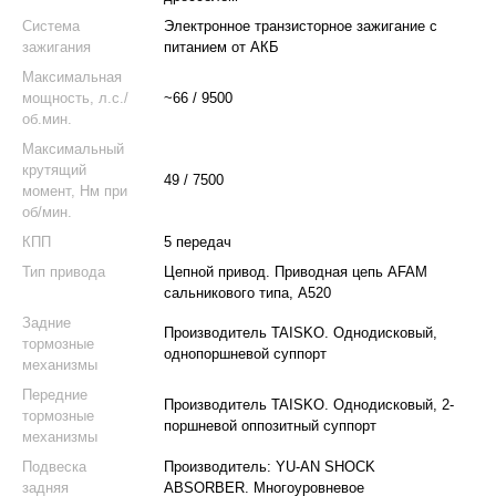
Система
Электронное транзисторное зажигание с
зажигания
питанием от АКБ
Максимальная
мощность, л.с./
~66 / 9500
об.мин.
Максимальный
крутящий
49 / 7500
момент, Нм при
об/мин.
КПП
5 передач
Тип привода
Цепной привод. Приводная цепь AFAM
сальникового типа, A520
Задние
Производитель TAISKO. Однодисковый,
тормозные
однопоршневой суппорт
механизмы
Передние
Производитель TAISKO. Однодисковый, 2-
тормозные
поршневой оппозитный суппорт
механизмы
Подвеска
Производитель: YU-AN SHOCK
задняя
ABSORBER. Многоуровневое