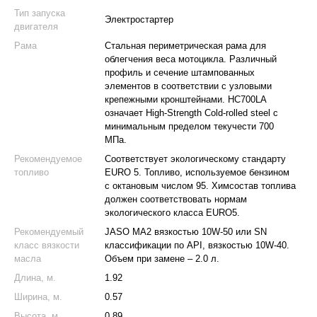
Тип запуска
Электростартер
двигателя
Рама
Стальная периметрическая рама для
облегчения веса мотоцикла. Различный
профиль и сечение штампованных
элементов в соответствии с узловыми
крепежными кронштейнами. HC700LA
означает High-Strength Cold-rolled steel с
минимальным пределом текучести 700
МПа.
Рекомендуемое
Соответствует экологическому стандарту
топливо
EURO 5. Топливо, используемое бензином
с октановым числом 95. Химсостав топлива
должен соответствовать нормам
экологического класса EURO5.
Рекомендуемый
JASO MA2 вязкостью 10W-50 или SN
класс вязкости
классификации по API, вязкостью 10W-40.
масла
Объем при замене – 2.0 л.
Длина, м.
1.92
Ширина, м.
0.57
Высота, м.
0,89