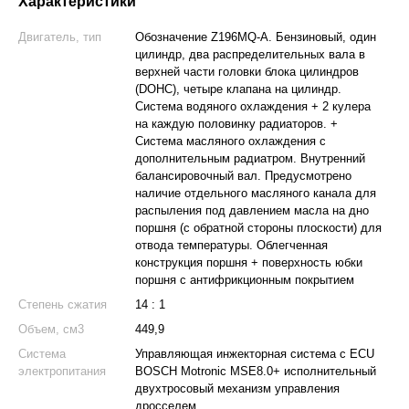
Характеристики
Двигатель, тип
Обозначение Z196MQ-A. Бензиновый, один
цилиндр, два распределительных вала в
верхней части головки блока цилиндров
(DOHC), четыре клапана на цилиндр.
Система водяного охлаждения + 2 кулера
на каждую половинку радиаторов. +
Система масляного охлаждения с
дополнительным радиатром. Внутренний
балансировочный вал. Предусмотрено
наличие отдельного масляного канала для
распыления под давлением масла на дно
поршня (с обратной стороны плоскости) для
отвода температуры. Облегченная
конструкция поршня + поверхность юбки
поршня с антифрикционным покрытием
Степень сжатия
14 : 1
Объем, см3
449,9
Система
Управляющая инжекторная система с ECU
электропитания
BOSCH Motronic MSE8.0+ исполнительный
двухтросовый механизм управления
дросселем