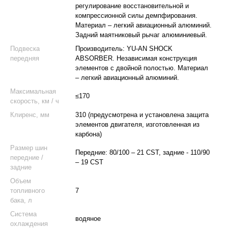
регулирование восстановительной и
компрессионной силы демпфирования.
Материал – легкий авиационный алюминий.
Задний маятниковый рычаг алюминиевый.
Подвеска
Производитель: YU-AN SHOCK
передняя
ABSORBER. Независимая конструкция
элементов с двойной полостью. Материал
– легкий авиационный алюминий.
Максимальная
≤170
скорость, км / ч
Клиренс, мм
310 (предусмотрена и установлена ​​защита
элементов двигателя, изготовленная из
карбона)
Размер шин
Передние: 80/100 – 21 CST, задние - 110/90
передние /
– 19 CST
задние
Объем
топливного
7
бака, л
Система
водяное
охлаждения