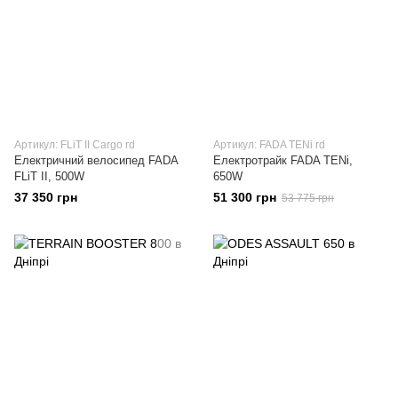
Артикул: FLiT II Cargo rd
Артикул: FADA TENi rd
Електричний велосипед FADA
Електротрайк FADA TENi,
FLiT II, 500W
650W
37 350 грн
51 300 грн
53 775 грн