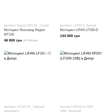
Артикул: Region МТ150 _Синий
Артикул: LF250-D_Белый
Мотоцикл Musstang Region
Мотоцикл LIFAN LF250-D
МТ150
144 000 грн
46 800 грн
47 700 грн
Артикул: LF150-2E _Черный
Артикул: KP200 (LF200-
перламутр
10B)_Зеленый